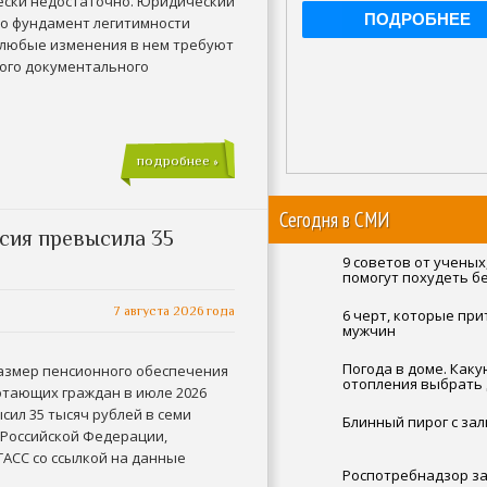
ески недостаточно. Юридический
то фундамент легитимности
и любые изменения в нем требуют
ого документального
подробнее »
Сегодня в СМИ
сия превысила 35
9 советов от ученых
помогут похудеть б
изнурительных дие
7 августа 2026 года
6 черт, которые пр
мужчин
Погода в доме. Каку
азмер пенсионного обеспечения
отопления выбрать 
отающих граждан в июле 2026
сил 35 тысяч рублей в семи
Блинный пирог с за
 Российской Федерации,
ТАСС со ссылкой на данные
Роспотребнадзор з