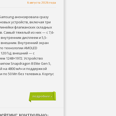
6 августа 2026 года
Samsung анонсировала сразу
новых устройств, включая три
 линейки флагманских складных
. Самый тяжелый из них — с 7,6-
внутренним дисплеем и 5,5-
внешним. Внутренний экран
по технологии AMOLED
 120 Гц), внешний — с
ем 1248×1972. Устройство
ипом Snapdragon 8 Elite Gen 5,
ей на 4800 мАч и поддержкой
 по 50 Мп без телевика. Корпус
подробнее »
рейтинг контрольно-