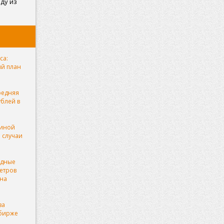
ду из
са:
ый план
редняя
ублей в
чиной
 случаи
рдные
етров
она
за
 бирже