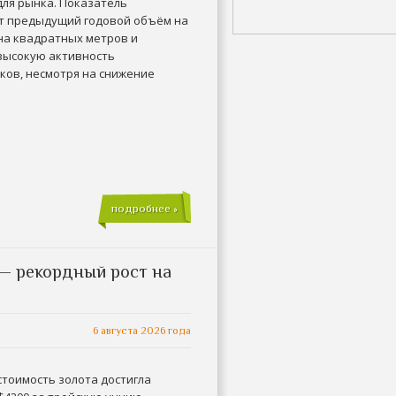
для рынка. Показатель
 предыдущий годовой объём на
на квадратных метров и
высокую активность
ков, несмотря на снижение
подробнее »
 — рекордный рост на
6 августа 2026 года
стоимость золота достигла