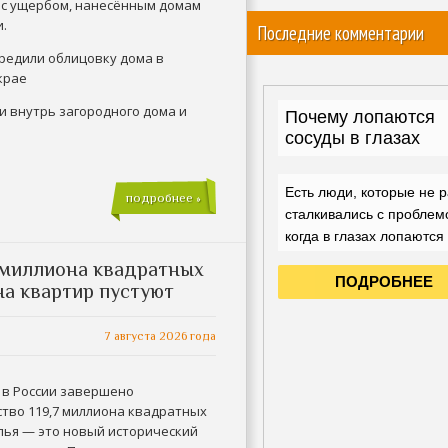
 с ущербом, нанесённым домам
.
Последние комментарии
редили облицовку дома в
крае
и внутрь загородного дома и
подробнее »
7 миллиона квадратных
на квартир пустуют
7 августа 2026 года
у в России завершено
ство 119,7 миллиона квадратных
лья — это новый исторический