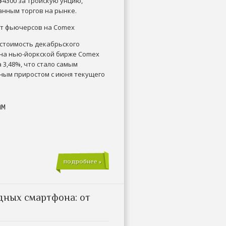
$4300 за тройскую унцию,
анным торгов на рынке.
ст фьючерсов на Comex
к стоимость декабрьского
на нью-йоркской бирже Comex
 3,48%, что стало самым
ным приростом с июня текущего
ам
подробнее »
дных смартфона: от