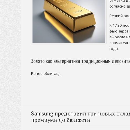
отметки в 
согласно д
Резкий ро
К 17:30 мс
фьючерса 
выросла на
значитель
года.
Золото как альтернатива традиционным депозит
Ранее облигац...
Samsung представил три новых скла
премиума до бюджета