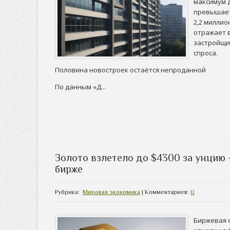
максимум 
превышает
2,2 миллио
отражает 
застройщи
спроса.
Половина новостроек остаётся непроданной
По данным «Д...
Золото взлетело до $4300 за унцию
бирже
Рубрика:
Мировая экономика
| Комментариев:
0
Биржевая 