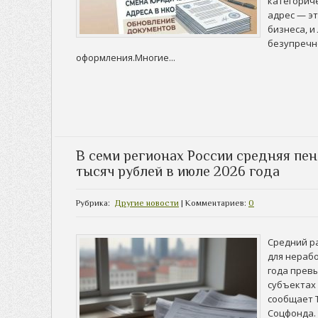
категорич
адрес — э
бизнеса, 
безупречн
оформления.
Многие...
В семи регионах России средняя пен
тысяч рублей в июле 2026 года
Рубрика:
Другие новости
| Комментариев:
0
Средний р
для нераб
года превы
субъектах
сообщает 
Соцфонда.