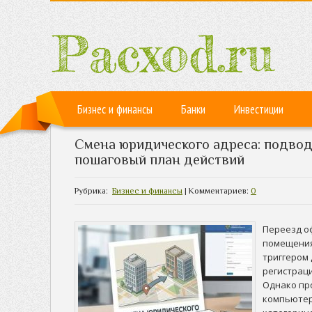
Бизнес и финансы
Банки
Инвестиции
Смена юридического адреса: подво
пошаговый план действий
Рубрика:
Бизнес и финансы
| Комментариев:
0
Переезд о
помещения
триггером
регистрац
Однако пр
компьютер