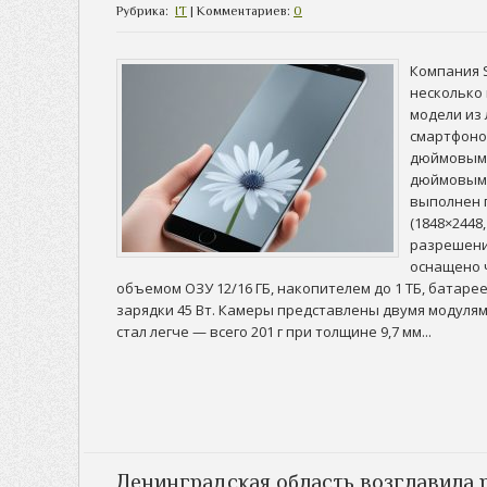
Рубрика:
IT
| Комментариев:
0
Компания 
несколько 
модели из
смартфонов
дюймовым 
дюймовым 
выполнен 
(1848×2448,
разрешени
оснащено ч
объемом ОЗУ 12/16 ГБ, накопителем до 1 ТБ, батаре
зарядки 45 Вт. Камеры представлены двумя модулями
стал легче — всего 201 г при толщине 9,7 мм...
Ленинградская область возглавила 