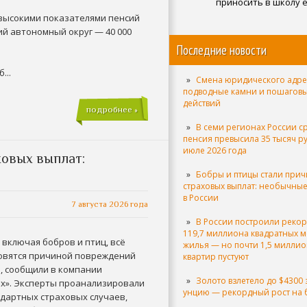
приносить в школу е
дома
 высокими показателями пенсий
й автономный округ — 40 000
Последние новости
...
Смена юридического адре
подводные камни и пошагов
действий
подробнее »
В семи регионах России с
пенсия превысила 35 тысяч р
июле 2026 года
ховых выплат:
Бобры и птицы стали при
страховых выплат: необычные
в России
7 августа 2026 года
В России построили реко
119,7 миллиона квадратных м
включая бобров и птиц, всё
жилья — но почти 1,5 милли
овятся причиной повреждений
квартир пустуют
, сообщили в компании
Золото взлетело до $4300 
ах». Эксперты проанализировали
унцию — рекордный рост на
ндартных страховых случаев,