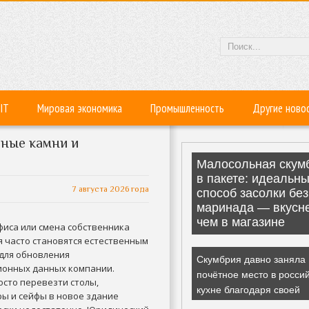
IT
Мировая экономика
Промышленность
Другие ново
дные камни и
7 августа 2026 года
фиса или смена собственника
 часто становятся естественным
 для обновления
ионных данных компании.
осто перевезти столы,
ы и сейфы в новое здание