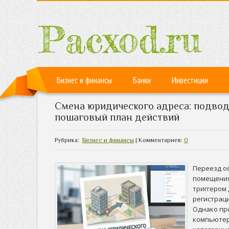
Бизнес и финансы
Банки
Инвестиции
Смена юридического адреса: подво
пошаговый план действий
Рубрика:
Бизнес и финансы
| Комментариев:
0
Переезд о
помещения
триггером
регистрац
Однако пр
компьютер