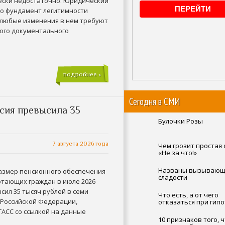
ески недостаточно. Юридический
то фундамент легитимности
и любые изменения в нем требуют
ого документального
подробнее »
Сегодня в СМИ
сия превысила 35
Булочки Розы
7 августа 2026 года
Чем грозит простая
«Не за что!»
Названы вызывающ
азмер пенсионного обеспечения
сладости
отающих граждан в июле 2026
сил 35 тысяч рублей в семи
Что есть, а от чего
 Российской Федерации,
отказаться при гип
ТАСС со ссылкой на данные
10 признаков того, 