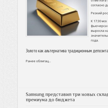
отметки в 
согласно д
Резкий ро
К 17:30 мс
фьючерса 
выросла на
значитель
года.
Золото как альтернатива традиционным депозит
Ранее облигац...
Samsung представил три новых скла
премиума до бюджета