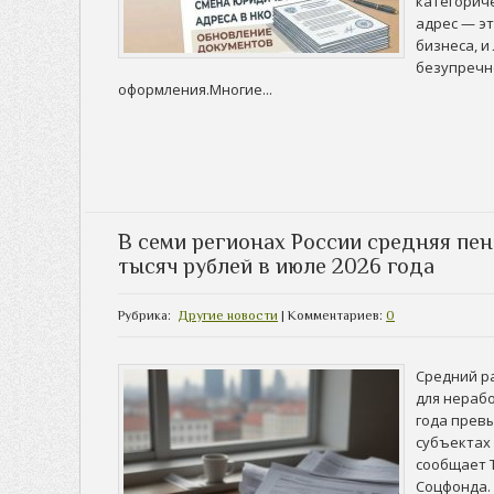
категорич
адрес — э
бизнеса, 
безупречн
оформления.
Многие...
В семи регионах России средняя пен
тысяч рублей в июле 2026 года
Рубрика:
Другие новости
| Комментариев:
0
Средний р
для нераб
года превы
субъектах
сообщает 
Соцфонда.