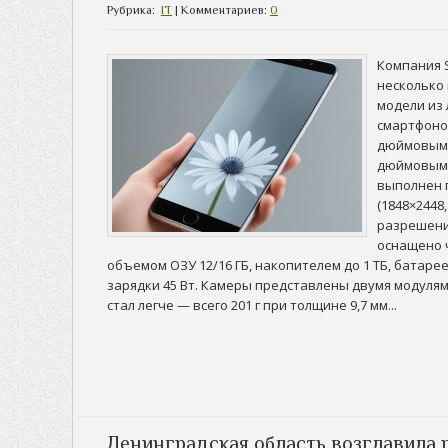
Рубрика:
IT
| Комментариев:
0
Компания 
несколько 
модели из
смартфонов
дюймовым 
дюймовым 
выполнен 
(1848×2448,
разрешени
оснащено ч
объемом ОЗУ 12/16 ГБ, накопителем до 1 ТБ, батаре
зарядки 45 Вт. Камеры представлены двумя модулями
стал легче — всего 201 г при толщине 9,7 мм...
Ленинградская область возглавила 