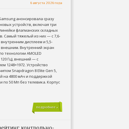
6 августа 2026 года
Samsung анонсировала сразу
новых устройств, включая три
 линейки флагманских складных
. Самый тяжелый из них — с 7,6-
внутренним дисплеем и 5,5-
внешним. Внутренний экран
по технологии AMOLED
 120 Гц), внешний — с
ем 1248×1972. Устройство
ипом Snapdragon 8 Elite Gen 5,
ей на 4800 мАч и поддержкой
 по 50 Мп без телевика. Корпус
подробнее »
рейтинг контрольно-