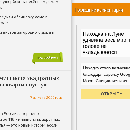
 с ущербом, нанесённым домам
.
Последние комментарии
редили облицовку дома в
крае
и внутрь загородного дома и
подробнее »
7 миллиона квадратных
на квартир пустуют
7 августа 2026 года
у в России завершено
ство 119,7 миллиона квадратных
лья — это новый исторический