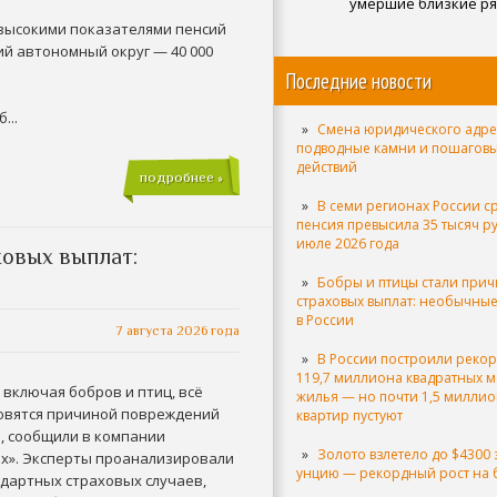
умершие близкие р
 высокими показателями пенсий
й автономный округ — 40 000
Последние новости
...
Смена юридического адре
подводные камни и пошагов
действий
подробнее »
В семи регионах России с
пенсия превысила 35 тысяч р
июле 2026 года
ховых выплат:
Бобры и птицы стали при
страховых выплат: необычные
в России
7 августа 2026 года
В России построили реко
119,7 миллиона квадратных м
включая бобров и птиц, всё
жилья — но почти 1,5 милли
овятся причиной повреждений
квартир пустуют
, сообщили в компании
Золото взлетело до $4300 
ах». Эксперты проанализировали
унцию — рекордный рост на
ндартных страховых случаев,