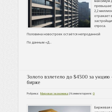
максимум 
превышает
2,2 миллио
отражает 
застройщи
спроса.
Половина новостроек остаётся непроданной
По данным «Д...
Золото взлетело до $4300 за унцию
бирже
Рубрика:
Мировая экономика
| Комментариев:
0
Биржевая 