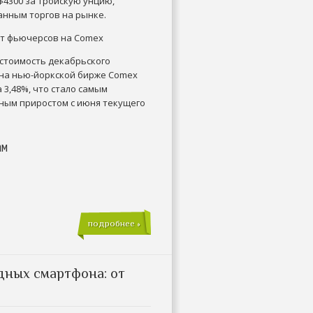
$4300 за тройскую унцию,
анным торгов на рынке.
ст фьючерсов на Comex
к стоимость декабрьского
на нью-йоркской бирже Comex
 3,48%, что стало самым
ным приростом с июня текущего
ам
подробнее »
дных смартфона: от