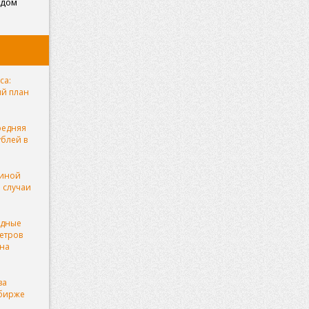
ядом
са:
ый план
редняя
ублей в
чиной
 случаи
рдные
етров
она
за
 бирже