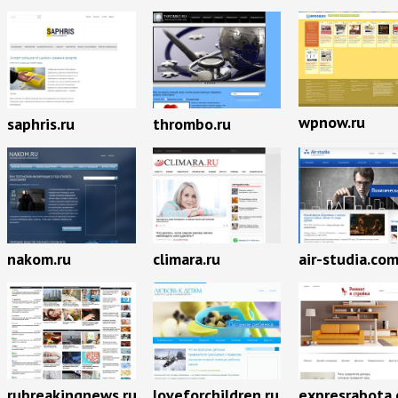
wpnow.ru
saphris.ru
thrombo.ru
nakom.ru
climara.ru
air-studia.co
rubreakingnews.ru
loveforchildren.ru
expresrabota