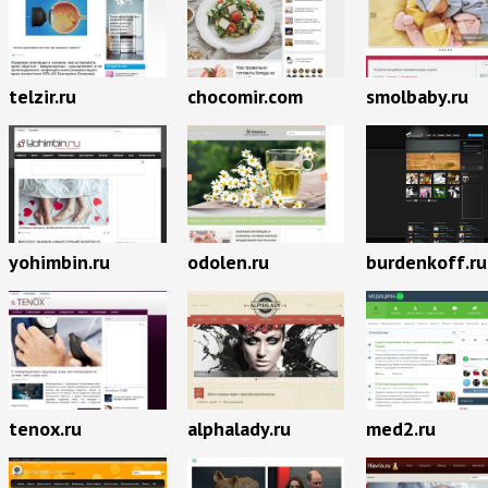
telzir.ru
chocomir.com
smolbaby.ru
yohimbin.ru
odolen.ru
burdenkoff.ru
tenox.ru
alphalady.ru
med2.ru