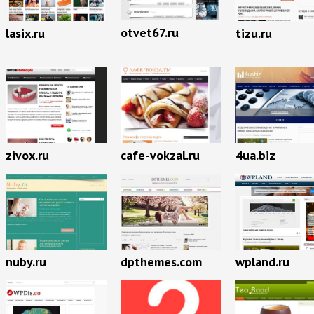
otvet67.ru
lasix.ru
tizu.ru
zivox.ru
cafe-vokzal.ru
4ua.biz
nuby.ru
dpthemes.com
wpland.ru