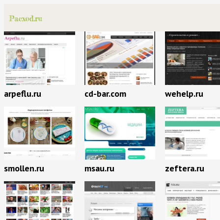
arpeflu.ru
cd-bar.com
wehelp.ru
smollen.ru
msau.ru
zeftera.ru