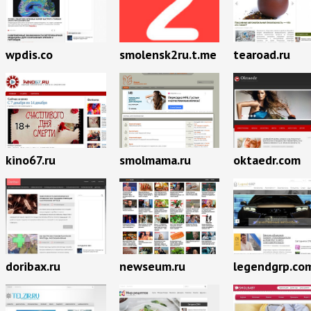
wpdis.co
smolensk2ru.t.me
tearoad.ru
kino67.ru
smolmama.ru
oktaedr.com
newseum.ru
doribax.ru
legendgrp.co