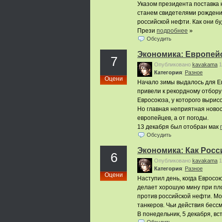
Указом президента поставка 
станем свидетелями рождени
российской нефти. Как они б
Прези
подробнее
»
Обсудить
Экономика: Европейс
7
Опубликовано
kavakama
1
Категория
:
Pазное
Оцени
Начало зимы выдалось для Е
привели к рекордному отбору
Евросоюза, у которого вырис
Но главная неприятная новост
европейцев, а от погоды.
13 декабря был отобран мак
Обсудить
Экономика: Как Росс
6
Опубликовано
kavakama
1
Категория
:
Pазное
Оцени
Наступил день, когда Евросо
делает хорошую мину при пло
против российской нефти. Мо
танкеров. Чьи действия бесс
В понедельник, 5 декабря, вс