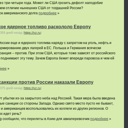
ез три-четыре года. Может ли США грозить дефолт наподобие
в чем отличие нынешних США от тогдашней России?
ок американского долга
подробнее
»
кое ядерное топливо раскололо Европу
359 дней назад
(
https://vz.ru
)
оссии еще и ядерного топлива наряду с запретом на уголь, нефть и
рмированию двух лагерей в ЕС. Польша и Германия всячески
ранция – против. При этом США, которые тоже зависят от российского
 поднимают эту тему. Зачем Европа бежит впереди паровоза и чем ей
бнее
»
санкции против России наказали Европу
375 дней назад
(
https://vz.ru
)
 убытки из-за закрытого неба над Россией. Такая мера была введена
ные санкции со стороны Запада. Однако свято место пусто не бывает,
и американцев воспользовались их коллеги из других регионов. О
ях идет речь?
g сообщило, что перелеты в Азию для авиаперевозчик
подробнее
»