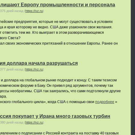
 лишают Европу промышленности и персонала
375 дней назад
(
https://vz.ru
)
ейские предприятия, которые не могут существовать в условиях
нца и края которому не видно. США даже узаконили свои желания.
 ответить тем же. Кто выиграет в этом разворачивающемся
вого Света?
вал своих экономических притязаний в отношении Европы. Ранее он
ия доллара начала разрушаться
377 дней назад
(
https://vz.ru
)
и доллара на глобальном рынке подходит к концу. С таким тезисом
номическом форуме в Баку. Он привел ряд аргументов, почему так
цессы необратимы. США так заигрались, что сами подтолкнули другие
ара.
ского глобального цикла», когда США с помощью свои
подробнее
»
ссия покупает у Ирана много газовых турбин
380 дней назад
(
https://vz.ru
)
влением о подписании с Россией контракта на поставку 40 газовых