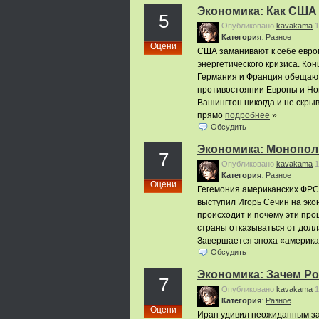
Экономика: Как США
5
Опубликовано
kavakama
1
Категория
:
Pазное
Оцени
США заманивают к себе европ
энергетического кризиса. Ко
Германия и Франция обещают
противостоянии Европы и Но
Вашингтон никогда и не скры
прямо
подробнее
»
Обсудить
Экономика: Монопол
7
Опубликовано
kavakama
1
Категория
:
Pазное
Оцени
Гегемония американских ФРС 
выступил Игорь Сечин на эко
происходит и почему эти про
страны отказываться от долл
Завершается эпоха «американ
Обсудить
Экономика: Зачем Ро
7
Опубликовано
kavakama
1
Категория
:
Pазное
Оцени
Иран удивил неожиданным зая