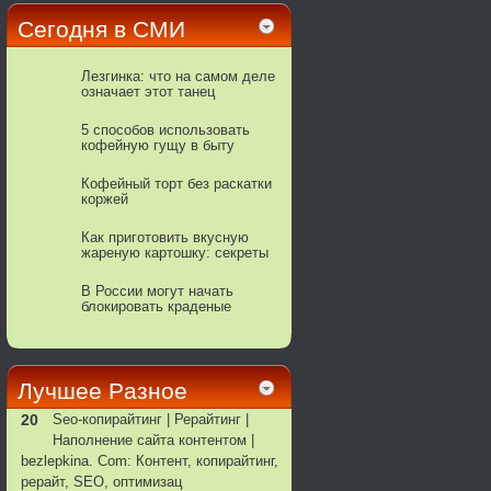
Сегодня в СМИ
Лезгинка: что на самом деле
означает этот танец
5 способов использовать
кофейную гущу в быту
Кофейный торт без раскатки
коржей
Как приготовить вкусную
жареную картошку: секреты
поваров
В России могут начать
блокировать краденые
телефоны
Лучшее Pазное
20
Seo-копирайтинг | Рерайтинг |
Наполнение сайта контентом |
bezlepkina. Com: Контент, копирайтинг,
рерайт, SEO, оптимизац