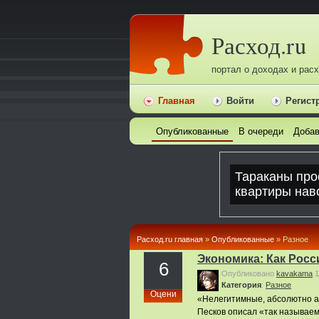
Расход.ru
портал о доходах и рас
Главная
Войти
Регист
Опубликованные
В очереди
Добав
Расход.ru главная
»
Опубликованные
» Pазное
Экономика: Как Росс
6
Опубликовано
kavakama
1
Категория
:
Pазное
Оцени
«Нелегитимные, абсолютно а
Песков описал «так называе