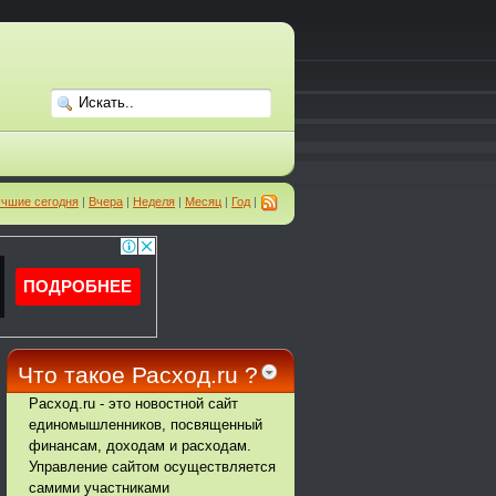
чшие сегодня
|
Вчера
|
Неделя
|
Месяц
|
Год
|
Что такое Расход.ru ?
Расход.ru - это новостной сайт
единомышленников, посвященный
финансам, доходам и расходам.
Управление сайтом осуществляется
самими участниками