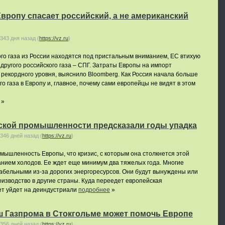
вропу спасает российский, а не американский
343 дня назад
(
https://vz.ru
)
го газа из России находятся под пристальным вниманием, ЕС втихую
другого российского газа – СПГ. Затраты Европы на импорт
 рекордного уровня, выяснило Bloomberg. Как Россия начала больше
 газа в Европу и, главное, почему сами европейцы не видят в этом
»
ской промышленности предсказали годы упадка
346 дней назад
(
https://vz.ru
)
ышленность Европы, что кризис, с которым она столкнется этой
чанием холодов. Ее ждет еще минимум два тяжелых года. Многие
абельными из-за дорогих энергоресурсов. Они будут вынуждены или
оизводство в другие страны. Куда переедет европейская
ет уйдет на деиндустриали
подробнее
»
 Газпрома в Стокгольме может помочь Европе
356 дней назад
(
https://vz.ru
)