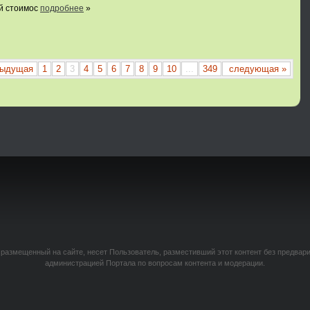
ей стоимос
подробнее
»
дыдущая
1
2
3
4
5
6
7
8
9
10
...
349
следующая »
 размещенный на сайте, несет Пользователь, разместивший этот контент без предвар
администрацией Портала по вопросам контента и модерации.