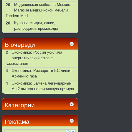
20
Медицинская мебель в Москве.
Магазин медицинской мебели
Tandem-Med
20
Купоны, скидки, акции,
распродажи, промокоды
В очереди
2
Экономика: Россия усилила
энергетический союз с
Казахстаном
4
Экономика: Разворот в ЕС лишит
Армению газа
4
Экономика: Замена легендарным
Ан-2 вышла на финишную прямую
Категории
Реклама