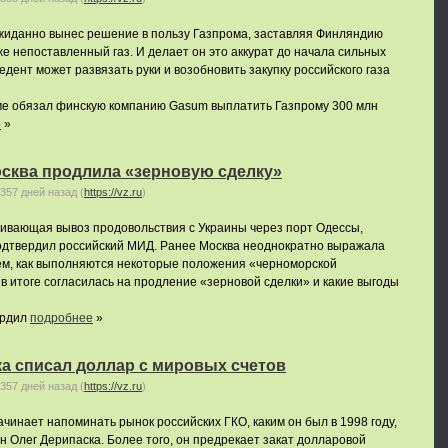
жиданно вынес решение в пользу Газпрома, заставляя Финляндию
е непоставленный газ. И делает он это аккурат до начала сильных
едент может развязать руки и возобновить закупку российского газа
ме обязал финскую компанию Gasum выплатить Газпрому 300 млн
е
»
осква продлила «зерновую сделку»
357 дней назад
(
https://vz.ru
)
ривающая вывоз продовольствия с Украины через порт Одессы,
подтвердил российский МИД. Ранее Москва неоднократно выражала
ем, как выполняются некоторые положения «черноморской
в итоге согласилась на продление «зерновой сделки» и какие выгоды
ердил
подробнее
»
а списал доллар с мировых счетов
357 дней назад
(
https://vz.ru
)
ачинает напоминать рынок российских ГКО, каким он был в 1998 году,
н Олег Дерипаска. Более того, он предрекает закат долларовой