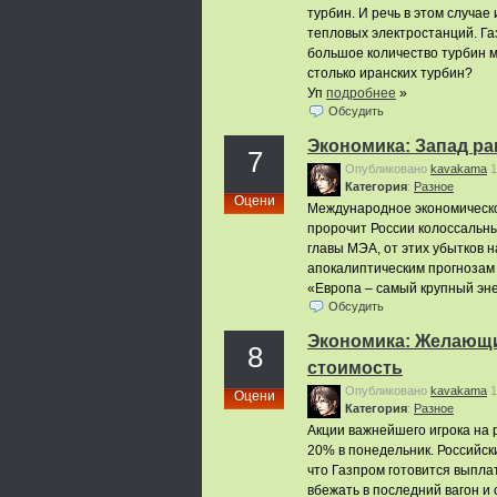
турбин. И речь в этом случае
тепловых электростанций. Газ
большое количество турбин м
столько иранских турбин?
Уп
подробнее
»
Обсудить
Экономика: Запад р
7
Опубликовано
kavakama
1
Категория
:
Pазное
Оцени
Международное экономическое
пророчит России колоссальны
главы МЭА, от этих убытков н
апокалиптическим прогнозам 
«Европа – самый крупный эн
Обсудить
Экономика: Желающи
8
стоимость
Опубликовано
kavakama
1
Оцени
Категория
:
Pазное
Акции важнейшего игрока на 
20% в понедельник. Российск
что Газпром готовится выпла
вбежать в последний вагон и