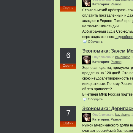
Категория
:
Pазное
Оцени
Стокгольмский арбитраж нео
оплатить поставленный и даж
холодов в Европе. Такой прец
не только Финляндии.
Арбитражный суд в Стокголь
евро задолженнос
подробне
Обсудить
Экономика: Зачем М
6
Опубликовано
kavakama
1
Категория
:
Pазное
Оцени
Зерновая сделка, предусмат
продлена на 120 дней. Это 
свою неудовлетворенность т
инициативы». Почему Россия 
ей это принесет?
В четверг МИД России подтв
Обсудить
Экономика: Дерипаск
7
Опубликовано
kavakama
1
Категория
:
Pазное
Оцени
Рынок американского долга н
считает российский бизнесме