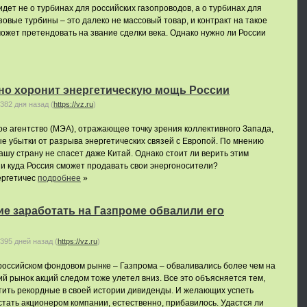
 идет не о турбинах для российских газопроводов, а о турбинах для
овые турбины – это далеко не массовый товар, и контракт на такое
ожет претендовать на звание сделки века. Однако нужно ли России
ано хоронит энергетическую мощь России
382 дня назад
(
https://vz.ru
)
 агентство (МЭА), отражающее точку зрения коллективного Запада,
е убытки от разрыва энергетических связей с Европой. По мнению
ашу страну не спасет даже Китай. Однако стоит ли верить этим
и куда Россия сможет продавать свои энергоносители?
ергетичес
подробнее
»
е заработать на Газпроме обвалили его
395 дней назад
(
https://vz.ru
)
российском фондовом рынке – Газпрома – обваливались более чем на
ий рынок акций следом тоже улетел вниз. Все это объясняется тем,
тить рекордные в своей истории дивиденды. И желающих успеть
 стать акционером компании, естественно, прибавилось. Удастся ли