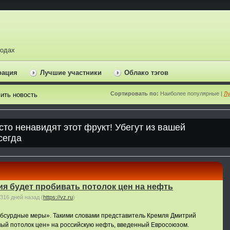
ходах
рация
Лучшие участники
Облако тэгов
Сортировать по:
Наиболее популярные |
Лу
ить новость
ия будет пробивать потолок цен на нефть
316 дней назад
(
https://vz.ru
)
бсурдные меры». Такими словами представитель Кремля Дмитрий
мый потолок цен» на российскую нефть, введенный Евросоюзом.