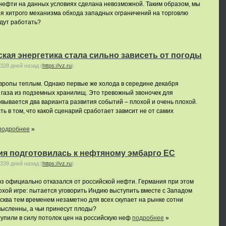
нефти на данных условиях сделана невозможной. Таким образом, мы
я хитрого механизма обхода западных ограничений на торговлю
удут работать?
кая энергетика стала сильно зависеть от погоды
328 дней назад
(
https://vz.ru
)
вропы теплым. Однако первые же холода в середине декабря
 газа из подземных хранилищ. Это тревожный звоночек для
овывается два варианта развития событий – плохой и очень плохой.
ь в том, что какой сценарий сработает зависит не от самих
подробнее
»
ия подготовилась к нефтяному эмбарго ЕС
339 дней назад
(
https://vz.ru
)
юз официально отказался от российской нефти. Германия при этом
хой игре: пытается уговорить Индию выступить вместе с Западом
сква тем временем незаметно для всех скупает на рынке сотни
мысленны, а чьи принесут плоды?
тупили в силу потолок цен на российскую неф
подробнее
»