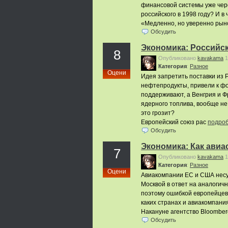
финансовой системы уже чер
российского в 1998 году? И 
«Медленно, но уверенно рын
Обсудить
Экономика: Российс
8
Опубликовано
kavakama
1
Категория
:
Pазное
Оцени
Идея запретить поставки из Р
нефтепродукты, привели к фо
поддерживают, а Венгрия и Ф
ядерного топлива, вообще не
это грозит?
Европейский союз рас
подро
Обсудить
Экономика: Как авиа
7
Опубликовано
kavakama
1
Категория
:
Pазное
Оцени
Авиакомпании ЕС и США несут
Москвой в ответ на аналогич
поэтому ошибкой европейцев 
каких странах и авиакомпани
Накануне агентство Bloomber
Обсудить