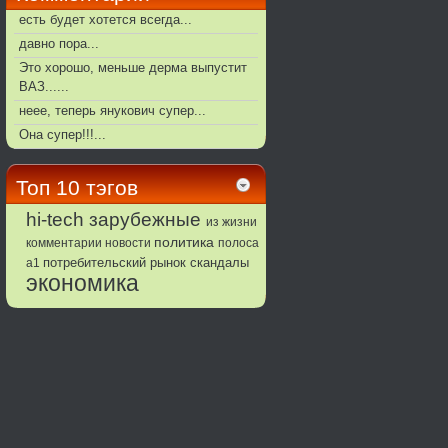
есть будет хотется всегда...
давно пора...
Это хорошо, меньше дерма выпустит
ВАЗ......
неее, теперь янукович супер...
Она супер!!!...
Топ 10 тэгов
зарубежные
hi-tech
из жизни
политика
комментарии
новости
полоса
потребительский рынок
а1
скандалы
экономика