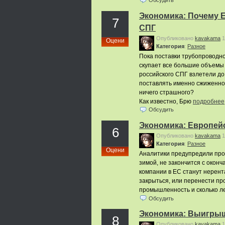
Обсудить
Экономика: Почему Е
7
СПГ
Опубликовано
kavakama
1
Оцени
Категория
:
Pазное
Пока поставки трубопроводно
скупает все большие объемы 
российского СПГ взлетели до
поставлять именно сжиженного
ничего страшного?
Как известно, Брю
подробнее
Обсудить
Экономика: Европей
6
Опубликовано
kavakama
1
Категория
:
Pазное
Оцени
Аналитики предупредили пром
зимой, не закончится с окон
компании в ЕС станут нерент
закрыться, или перенести пр
промышленность и сколько л
Обсудить
Экономика: Выигрыш
8
Опубликовано
kavakama
1