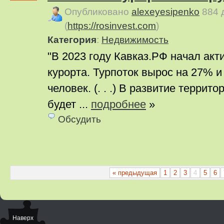
Опубликовано
alexeyesipenko
884 
(
https://rosinvest.com
)
Категория
:
Недвижимость
"В 2023 году Кавказ.РФ начал ак
курорта. Турпоток вырос на 27% и
человек. (. . .) В развитие терри
будет ...
подробнее
»
Обсудить
« предыдущая
1
2
3
4
5
6
Наверх