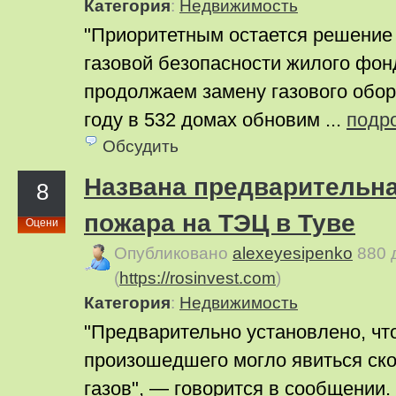
Категория
:
Недвижимость
"Приоритетным остается решение
газовой безопасности жилого фон
продолжаем замену газового обор
году в 532 домах обновим ...
подр
Обсудить
Названа предварительн
8
пожара на ТЭЦ в Туве
Оцени
Опубликовано
alexeyesipenko
880 
(
https://rosinvest.com
)
Категория
:
Недвижимость
"Предварительно установлено, чт
произошедшего могло явиться ск
газов", — говорится в сообщении.