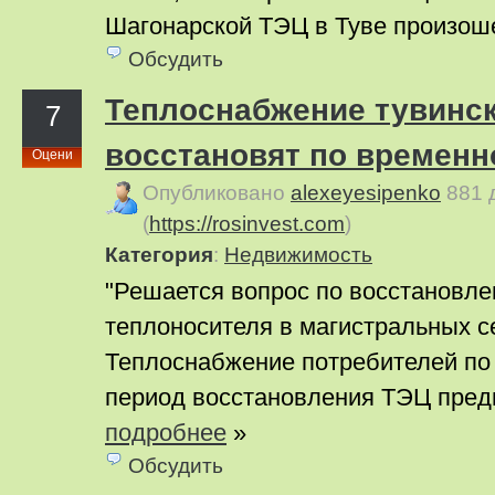
Шагонарской ТЭЦ в Туве произоше
Обсудить
Теплоснабжение тувинс
7
восстановят по временн
Оцени
Опубликовано
alexeyesipenko
881 
(
https://rosinvest.com
)
Категория
:
Недвижимость
"Решается вопрос по восстановл
теплоносителя в магистральных с
Теплоснабжение потребителей по
период восстановления ТЭЦ предп
подробнее
»
Обсудить