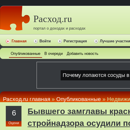
Расход.ru
портал о доходах и расходах
Главная
Войти
Регистрация
Лучшие участн
Опубликованные
В очереди
Добавить новость
Расход.ru главная
»
Опубликованные
» Недвижи
Бывшего замглавы крас
6
стройнадзора осудили по
Оцени