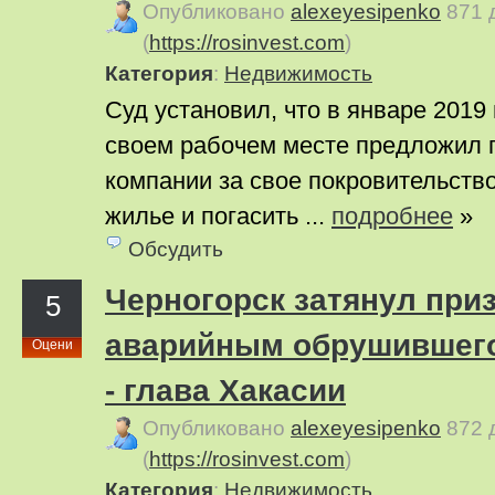
Опубликовано
alexeyesipenko
871 
(
https://rosinvest.com
)
Категория
:
Недвижимость
Суд установил, что в январе 2019
своем рабочем месте предложил 
компании за свое покровительство
жилье и погасить ...
подробнее
»
Обсудить
Черногорск затянул при
5
аварийным обрушившег
Оцени
- глава Хакасии
Опубликовано
alexeyesipenko
872 
(
https://rosinvest.com
)
Категория
:
Недвижимость