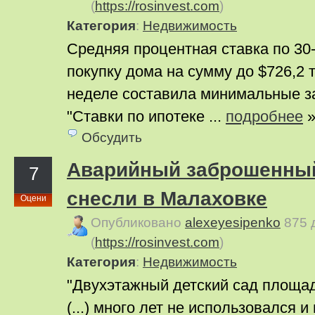
(
https://rosinvest.com
)
Категория
:
Недвижимость
Средняя процентная ставка по 30
покупку дома на сумму до $726,2 
неделе составила минимальные з
"Ставки по ипотеке ...
подробнее
Обсудить
Аварийный заброшенны
7
снесли в Малаховке
Оцени
Опубликовано
alexeyesipenko
875 
(
https://rosinvest.com
)
Категория
:
Недвижимость
"Двухэтажный детский сад площад
(...) много лет не использовался и