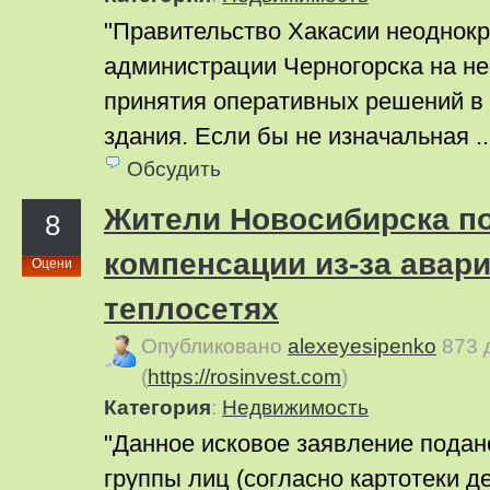
"Правительство Хакасии неоднок
администрации Черногорска на н
принятия оперативных решений в
здания. Если бы не изначальная .
Обсудить
Жители Новосибирска п
8
компенсации из-за авари
Оцени
теплосетях
Опубликовано
alexeyesipenko
873 
(
https://rosinvest.com
)
Категория
:
Недвижимость
"Данное исковое заявление подано
группы лиц (согласно картотеки де