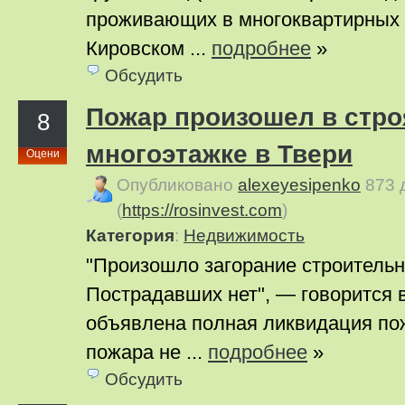
проживающих в многоквартирных 
Кировском ...
подробнее
»
Обсудить
Пожар произошел в стр
8
многоэтажке в Твери
Оцени
Опубликовано
alexeyesipenko
873 
(
https://rosinvest.com
)
Категория
:
Недвижимость
"Произошло загорание строительн
Пострадавших нет", — говорится 
объявлена полная ликвидация п
пожара не ...
подробнее
»
Обсудить