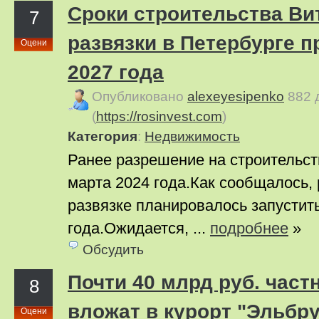
Сроки строительства Ви
7
развязки в Петербурге 
Оцени
2027 года
Опубликовано
alexeyesipenko
882 
(
https://rosinvest.com
)
Категория
:
Недвижимость
Ранее разрешение на строительст
марта 2024 года.Как сообщалось,
развязке планировалось запустить
года.Ожидается, ...
подробнее
»
Обсудить
Почти 40 млрд руб. час
8
вложат в курорт "Эльбру
Оцени