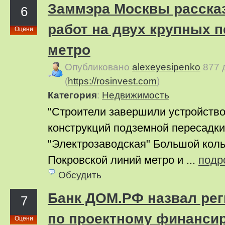
Заммэра Москвы рассказ
6
работ на двух крупных 
Оцени
метро
Опубликовано
alexeyesipenko
877 
(
https://rosinvest.com
)
Категория
:
Недвижимость
"Строители завершили устройств
конструкций подземной пересадк
"Электрозаводская" Большой коль
Покровской линий метро и ...
подр
Обсудить
Банк ДОМ.РФ назвал ре
7
по проектному финанси
Оцени