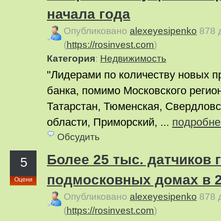
начала года
Опубликовано
alexeyesipenko
878 
(
https://rosinvest.com
)
Категория
:
Недвижимость
"Лидерами по количеству новых п
банка, помимо Московского регио
Татарстан, Тюменская, Свердловс
области, Приморский, ...
подробне
Обсудить
Более 25 тыс. датчиков 
5
подмосковных домах в 2
Оцени
Опубликовано
alexeyesipenko
878 
(
https://rosinvest.com
)