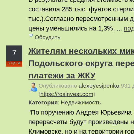
составила 285 тыс. фунтов стерли
тыс.).Согласно пересмотренным д
цены уменьшились на 1,3%, ...
по
Обсудить
Жителям нескольких ми
7
Подольского округа пер
Оцени
платежи за ЖКУ
Опубликовано
alexeyesipenko
931 
(
https://rosinvest.com
)
Категория
:
Недвижимость
"По поручению Андрея Юрьевича
перерасчеты будут произведены н
Климовске, но и на территории го