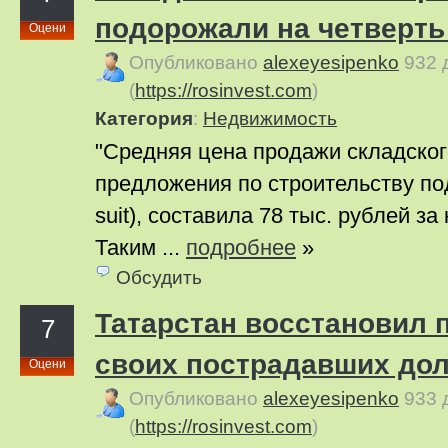
подорожали на четверть 
Оцени
Опубликовано
alexeyesipenko
932 
(
https://rosinvest.com
)
Категория
:
Недвижимость
"Средняя цена продажи складског
предложения по строительству под 
suit), составила 78 тыс. рублей за
Таким ...
подробнее
»
Обсудить
Татарстан восстановил 
7
своих пострадавших до
Оцени
Опубликовано
alexeyesipenko
933 
(
https://rosinvest.com
)