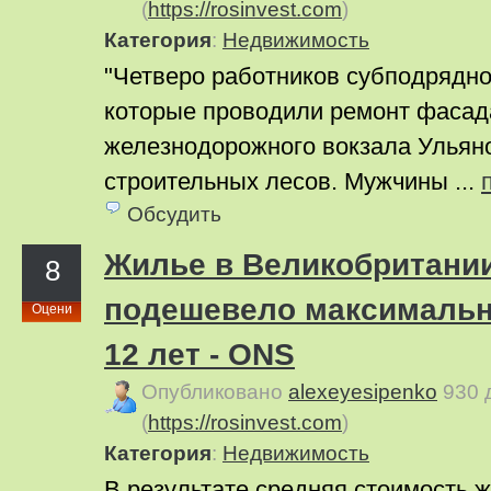
(
https://rosinvest.com
)
Категория
:
Недвижимость
"Четверо работников субподрядно
которые проводили ремонт фасад
железнодорожного вокзала Ульяно
строительных лесов. Мужчины ...
Обсудить
Жилье в Великобритании
8
подешевело максимальн
Оцени
12 лет - ONS
Опубликовано
alexeyesipenko
930 
(
https://rosinvest.com
)
Категория
:
Недвижимость
В результате средняя стоимость 