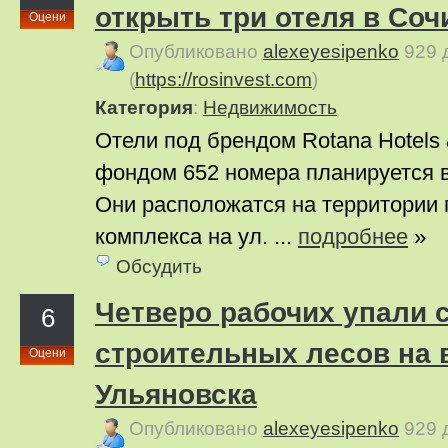
открыть три отеля в Соч
Оцени
Опубликовано
alexeyesipenko
929 
(
https://rosinvest.com
)
Категория
:
Недвижимость
Отели под брендом Rotana Hotels 
фондом 652 номера планируется вв
Они расположатся на территории 
комплекса на ул. ...
подробнее
»
Обсудить
Четверо рабочих упали 
6
строительных лесов на 
Оцени
Ульяновска
Опубликовано
alexeyesipenko
929 