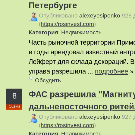
Петербурге
Опубликовано
alexeyesipenko
926 
(
https://rosinvest.com
)
Категория
:
Недвижимость
Часть рыночной территории Примо
е годы арендовал известный ант
Лейферт для склада декораций. В
управа разрешила ...
подробнее
»
Обсудить
ФАС разрешила "Магниту
8
дальневосточного ритей
Оцени
Опубликовано
alexeyesipenko
927 
(
https://rosinvest.com
)
Категория
:
Недвижимость