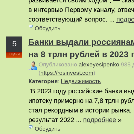
развивается своим ходом", — сказ
в интервью Первому каналу, отвеч
соответствующий вопрос. ...
подр
Обсудить
Банки выдали россиянам
5
на 8 трлн рублей в 2023 
Оцени
Опубликовано
alexeyesipenko
935 
(
https://rosinvest.com
)
Категория
:
Недвижимость
"В 2023 году российские банки в
ипотеку примерно на 7,8 трлн рубл
стал рекордным в истории рынка,
результат 2022 ...
подробнее
»
Обсудить