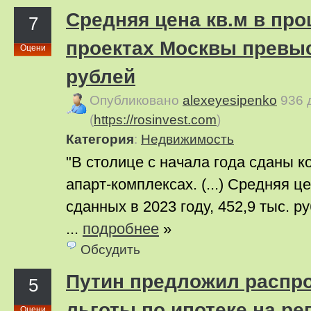
Средняя цена кв.м в пр
7
проектах Москвы превыс
Оцени
рублей
Опубликовано
alexeyesipenko
936 
(
https://rosinvest.com
)
Категория
:
Недвижимость
"В столице с начала года сданы к
апарт-комплексах. (...) Средняя це
сданных в 2023 году, 452,9 тыс. р
...
подробнее
»
Обсудить
Путин предложил распр
5
льготы по ипотеке на р
Оцени