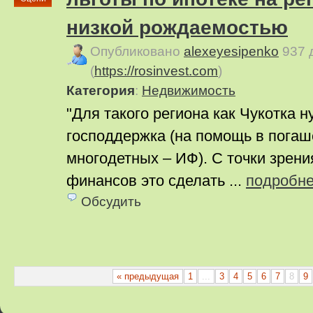
низкой рождаемостью
Опубликовано
alexeyesipenko
937 
(
https://rosinvest.com
)
Категория
:
Недвижимость
"Для такого региона как Чукотка н
господдержка (на помощь в погаш
многодетных – ИФ). С точки зрен
финансов это сделать ...
подробн
Обсудить
« предыдущая
1
...
3
4
5
6
7
8
9