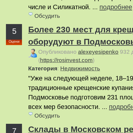
числе и Силикатной. ...
подробнее
Обсудить
Более 230 мест для кре
5
оборудуют в Подмосков
Оцени
Опубликовано
alexeyesipenko
932 
(
https://rosinvest.com
)
Категория
:
Недвижимость
"Уже на следующей неделе, 18–19
традиционные крещенские купания
Подмосковье подготовим 231 пло
всех мер безопасности. ...
подроб
Обсудить
Склады в Московском р
7