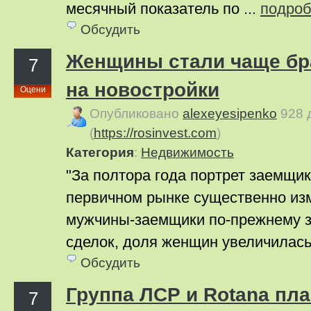
месячный показатель по ...
подро
Обсудить
Женщины стали чаще бра
7
на новостройки
Оцени
Опубликовано
alexeyesipenko
928 
(
https://rosinvest.com
)
Категория
:
Недвижимость
"За полтора года портрет заемщик
первичном рынке существенно из
мужчины-заемщики по-прежнему 
сделок, доля женщин увеличилась 
Обсудить
Группа ЛСР и Rotana пл
7