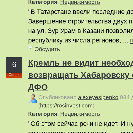
Категория
:
Недвижимость
"В Татарстане ввели последние до
Завершение строительства двух 
на ул. Зур Урам в Казани позволи
республику из числа регионов, ...
Обсудить
Кремль не видит необхо
6
возвращать Хабаровску 
Оцени
ДФО
Опубликовано
alexeyesipenko
934 
(
https://rosinvest.com
)
Категория
:
Недвижимость
"Об этом сейчас речи не идет. И н