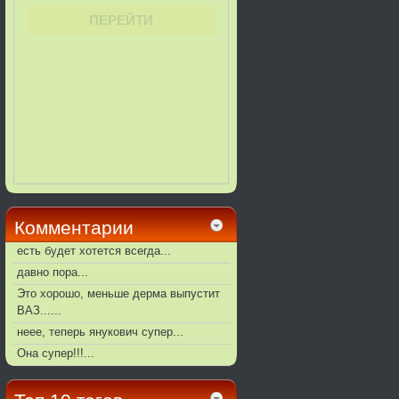
Комментарии
есть будет хотется всегда...
давно пора...
Это хорошо, меньше дерма выпустит
ВАЗ......
неее, теперь янукович супер...
Она супер!!!...