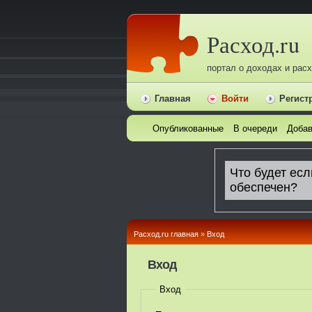
Расход.ru
портал о доходах и рас
Главная
Войти
Регист
Опубликованные
В очереди
Добав
Расход.ru главная
»
Вход
Вход
Вход