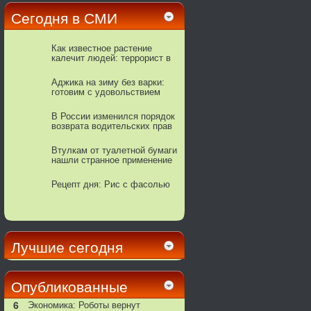
Сегодня в СМИ
Как известное растение
калечит людей: террорист в
горшке
Аджика на зиму без варки:
готовим с удовольствием
В России изменился порядок
возврата водительских прав
Втулкам от туалетной бумаги
нашли странное применение
Рецепт дня: Рис с фасолью
Лучшие сегодня
Опубликованные
6
Экономика: Роботы вернут