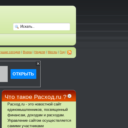
чшие сегодня
|
Вчера
|
Неделя
|
Месяц
|
Год
|
Что такое Расход.ru ?
Расход.ru - это новостной сайт
единомышленников, посвященный
финансам, доходам и расходам.
Управление сайтом осуществляется
самими участниками