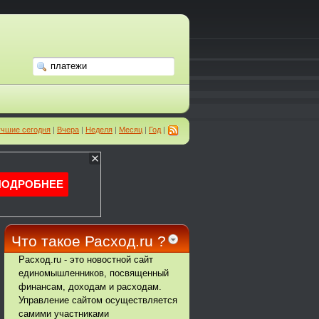
чшие сегодня
|
Вчера
|
Неделя
|
Месяц
|
Год
|
Что такое Расход.ru ?
Расход.ru - это новостной сайт
единомышленников, посвященный
финансам, доходам и расходам.
Управление сайтом осуществляется
самими участниками