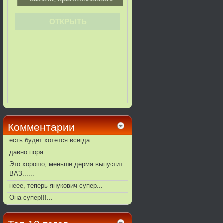
Комментарии
есть будет хотется всегда...
давно пора...
Это хорошо, меньше дерма выпустит
ВАЗ......
неее, теперь янукович супер...
Она супер!!!...