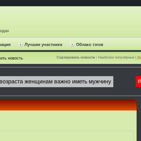
ходах
рация
Лучшие участники
Облако тэгов
Сортировать новости :
Наиболее популярные |
Лу
ить новость