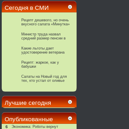
Сегодня в СМИ
Рецепт дешевого, но очень
вкусного салата «Минутка»
Министр труда назвал
средний размер пенсии в
2019 году‍
Какие льготы дает
удостоверение ветерана
труда?
Рецепт: жаркое, как у
бабушки
Салаты на Новый год для
тех, кто устал от оливье
Лучшие сегодня
Опубликованные
6
Экономика: Роботы вернут