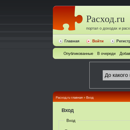
Расход.ru
портал о доходах и рас
Главная
Войти
Регист
Опубликованные
В очереди
Добав
Расход.ru главная
»
Вход
Вход
Вход