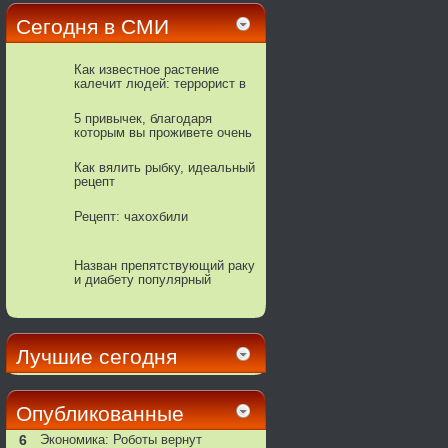
Сегодня в СМИ
Как известное растение
калечит людей: террорист в
горшке
5 привычек, благодаря
которым вы проживете очень
долго
Как вялить рыбку, идеальный
рецепт
Рецепт: чахохбили
Назван препятствующий раку
и диабету популярный
напиток
Лучшие сегодня
Опубликованные
6
Экономика: Роботы вернут