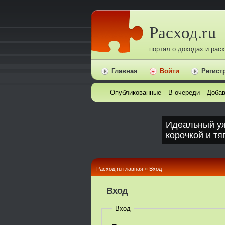
Расход.ru
портал о доходах и рас
Главная
Войти
Регист
Опубликованные
В очереди
Добав
Расход.ru главная
»
Вход
Вход
Вход