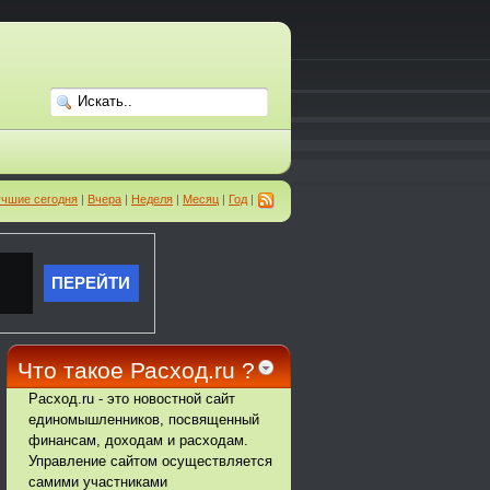
чшие сегодня
|
Вчера
|
Неделя
|
Месяц
|
Год
|
Что такое Расход.ru ?
Расход.ru - это новостной сайт
единомышленников, посвященный
финансам, доходам и расходам.
Управление сайтом осуществляется
самими участниками