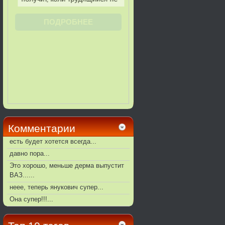
Комментарии
есть будет хотется всегда...
давно пора...
Это хорошо, меньше дерма выпустит
ВАЗ......
неее, теперь янукович супер...
Она супер!!!...