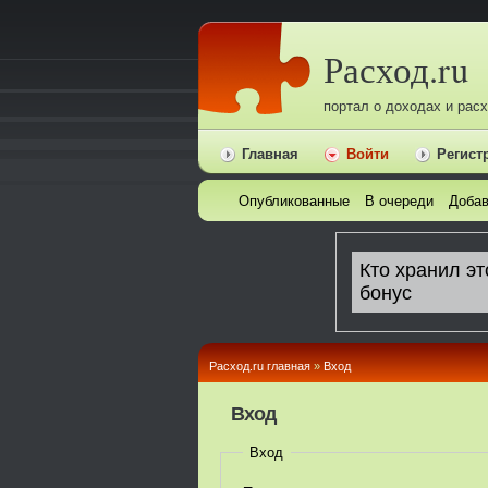
Расход.ru
портал о доходах и рас
Главная
Войти
Регист
Опубликованные
В очереди
Добав
Расход.ru главная
»
Вход
Вход
Вход