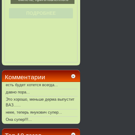
Комментарии
есть будет хотется всегда...
давно пора...
Это хорошо, меньше дерма выпустит
ВАЗ......
неее, теперь янукович супер...
Она супер!!!...