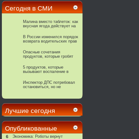
Сегодня в СМИ
Малина вместо таблеток: как
вкусная ягода действует на
сердце
В России изменился порядок
возврата водительских прав
Опасные сочетания
продуктов, которые гробят
ваше здоровье
5 продуктов, которые
вызывают воспаление в
организме человека!
Инспектор ДПС потребовал
остановиться, но не
подошел. Ждать или
сваливать?
Лучшие сегодня
Опубликованные
6
Экономика: Роботы вернут