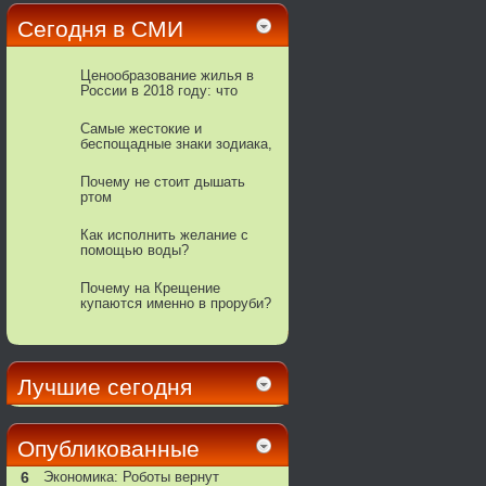
Сегодня в СМИ
Ценообразование жилья в
России в 2018 году: что
изменится по мнению
экспертов
Самые жестокие и
беспощадные знаки зодиака,
способные даже на убийство
Почему не стоит дышать
ртом
Как исполнить желание с
помощью воды?
Почему на Крещение
купаются именно в проруби?
Лучшие сегодня
Опубликованные
6
Экономика: Роботы вернут