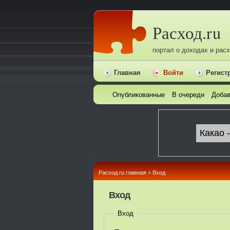
Расход.ru
портал о доходах и рас
Главная
Войти
Регист
Опубликованные
В очереди
Добав
Расход.ru главная
»
Вход
Вход
Вход