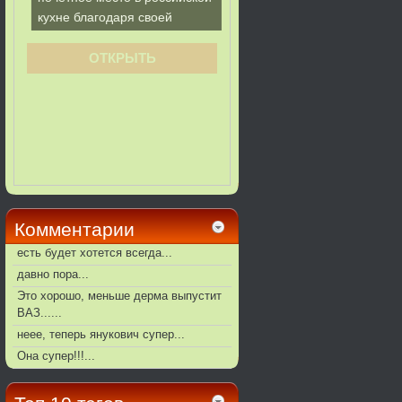
Комментарии
есть будет хотется всегда...
давно пора...
Это хорошо, меньше дерма выпустит
ВАЗ......
неее, теперь янукович супер...
Она супер!!!...