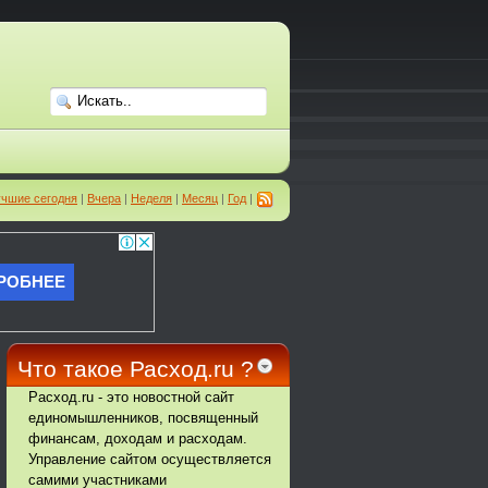
чшие сегодня
|
Вчера
|
Неделя
|
Месяц
|
Год
|
Что такое Расход.ru ?
Расход.ru - это новостной сайт
единомышленников, посвященный
финансам, доходам и расходам.
Управление сайтом осуществляется
самими участниками