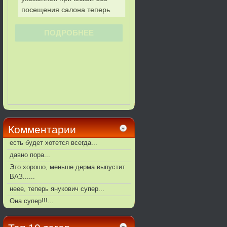
Комментарии
есть будет хотется всегда...
давно пора...
Это хорошо, меньше дерма выпустит
ВАЗ......
неее, теперь янукович супер...
Она супер!!!...