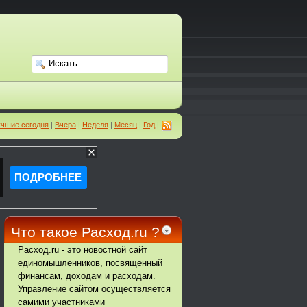
чшие сегодня
|
Вчера
|
Неделя
|
Месяц
|
Год
|
Что такое Расход.ru ?
Расход.ru - это новостной сайт
единомышленников, посвященный
финансам, доходам и расходам.
Управление сайтом осуществляется
самими участниками