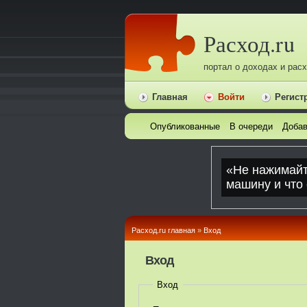
Расход.ru
портал о доходах и рас
Главная
Войти
Регист
Опубликованные
В очереди
Добав
Расход.ru главная
»
Вход
Вход
Вход