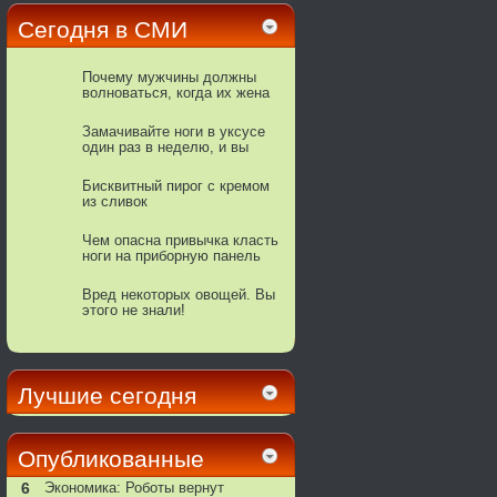
Сегодня в СМИ
Почему мужчины должны
волноваться, когда их жена
замолкает
Замачивайте ноги в уксусе
один раз в неделю, и вы
увидите, как исчезнут все
ваши болезни
Бисквитный пирог с кремом
из сливок
Чем опасна привычка класть
ноги на приборную панель
автомобиля
Вред некоторых овощей. Вы
этого не знали!
Лучшие сегодня
Опубликованные
6
Экономика: Роботы вернут