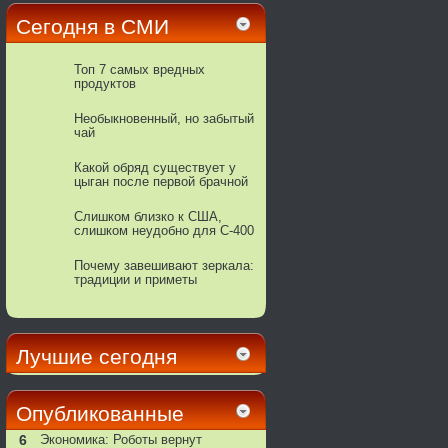
Сегодня в СМИ
Топ 7 самых вредных
продуктов
Необыкновенный, но забытый
чай
Какой обряд существует у
цыган после первой брачной
ночи
Слишком близко к США,
слишком неудобно для С-400
Почему завешивают зеркала:
традиции и приметы
Лучшие сегодня
Опубликованные
6
Экономика: Роботы вернут