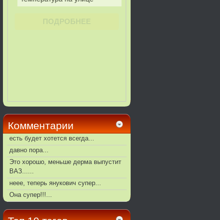
Комментарии
есть будет хотется всегда...
давно пора...
Это хорошо, меньше дерма выпустит
ВАЗ......
неее, теперь янукович супер...
Она супер!!!...