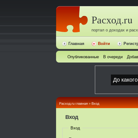
Расход.ru
портал о доходах и рас
Главная
Войти
Регист
Опубликованные
В очереди
Добав
Расход.ru главная
»
Вход
Вход
Вход