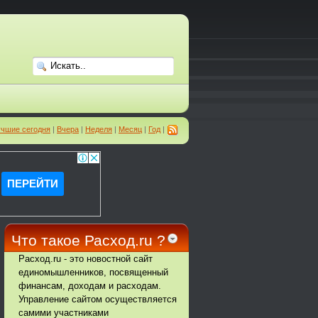
чшие сегодня
|
Вчера
|
Неделя
|
Месяц
|
Год
|
Что такое Расход.ru ?
Расход.ru - это новостной сайт
единомышленников, посвященный
финансам, доходам и расходам.
Управление сайтом осуществляется
самими участниками