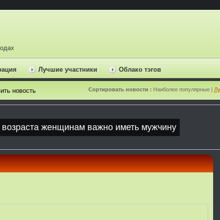
ходах
рация
Лучшие участники
Облако тэгов
Сортировать новости :
Наиболее популярные |
Лу
ить новость