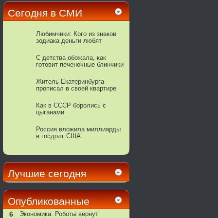
Сегодня в СМИ
Любимчики: Кого из знаков
зодиака деньги любят
больше всего
С детства обожала, как
готовит печеночные блинчики
моя мама — они получались
очень нежные
Житель Екатеринбурга
прописал в своей квартире
около 20 тысяч иностранцев
Как в СССР боролись с
цыганами
Россия вложила миллиарды
в госдолг США
Лучшие сегодня
Опубликованные
6
Экономика: Роботы вернут