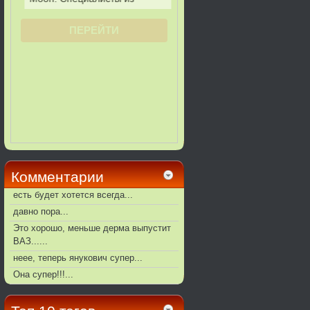
Комментарии
есть будет хотется всегда...
давно пора...
Это хорошо, меньше дерма выпустит
ВАЗ......
неее, теперь янукович супер...
Она супер!!!...