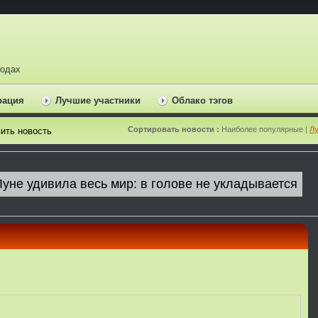
ходах
рация
Лучшие участники
Облако тэгов
Сортировать новости :
Наиболее популярные |
Лу
ить новость