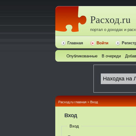
Расход.ru
портал о доходах и рас
Главная
Войти
Регист
Опубликованные
В очереди
Добав
Расход.ru главная
»
Вход
Вход
Вход