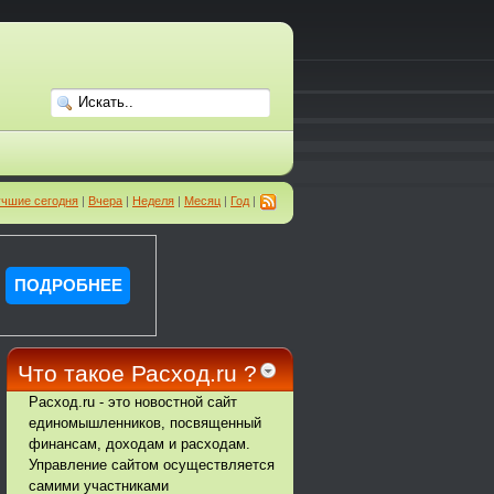
чшие сегодня
|
Вчера
|
Неделя
|
Месяц
|
Год
|
Что такое Расход.ru ?
Расход.ru - это новостной сайт
единомышленников, посвященный
финансам, доходам и расходам.
Управление сайтом осуществляется
самими участниками