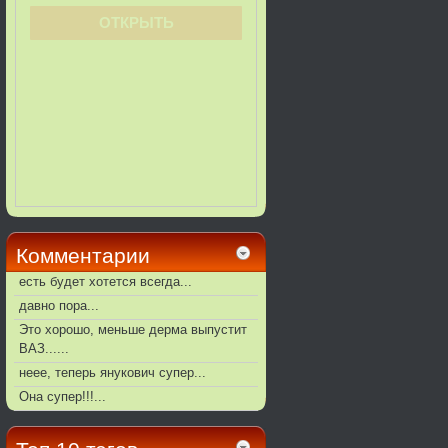
Комментарии
есть будет хотется всегда...
давно пора...
Это хорошо, меньше дерма выпустит
ВАЗ......
неее, теперь янукович супер...
Она супер!!!...