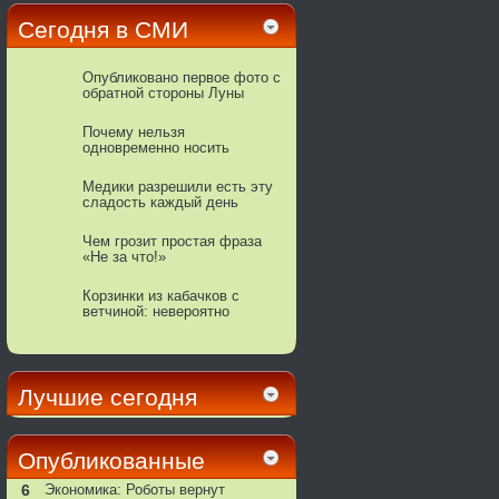
Сегодня в СМИ
Опубликовано первое фото с
обратной стороны Луны
Почему нельзя
одновременно носить
украшения из золота и
серебра
Медики разрешили есть эту
сладость каждый день
Чем грозит простая фраза
«Не за что!»
Корзинки из кабачков с
ветчиной: невероятно
вкусные
Лучшие сегодня
Опубликованные
6
Экономика: Роботы вернут