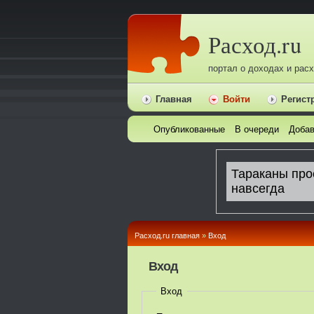
Расход.ru
портал о доходах и рас
Главная
Войти
Регист
Опубликованные
В очереди
Добав
Расход.ru главная
»
Вход
Вход
Вход