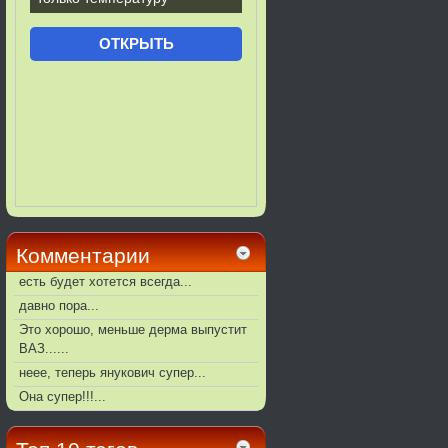
Комментарии
есть будет хотется всегда...
давно пора...
Это хорошо, меньше дерма выпустит
ВАЗ......
неее, теперь янукович супер...
Она супер!!!...