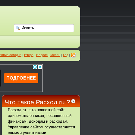
чшие сегодня
|
Вчера
|
Неделя
|
Месяц
|
Год
|
Что такое Расход.ru ?
Расход.ru - это новостной сайт
единомышленников, посвященный
финансам, доходам и расходам.
Управление сайтом осуществляется
самими участниками