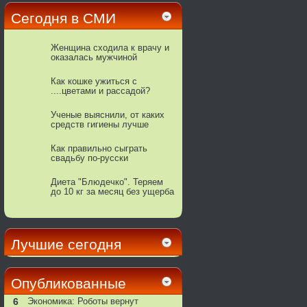
Сегодня в СМИ
Женщина сходила к врачу и
оказалась мужчиной
Как кошке ужиться с
....цветами и рассадой?
Ученые выяснили, от каких
средств гигиены лучше
отказаться во избежание
проблем со здоровьем
Как правильно сыграть
свадьбу по-русски
Диета "Блюдечко". Теряем
до 10 кг за месяц без ущерба
для здоровья
Лучшие сегодня
Опубликованные
6
Экономика: Роботы вернут