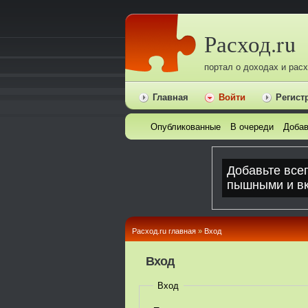
Расход.ru
портал о доходах и рас
Главная
Войти
Регист
Опубликованные
В очереди
Добав
Расход.ru главная
»
Вход
Вход
Вход