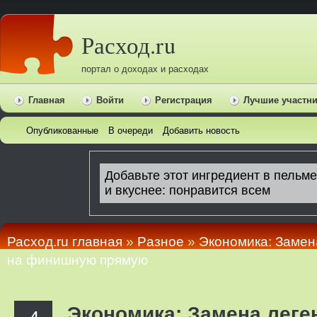
Расход.ru
портал о доходах и расходах
Главная
Войти
Регистрация
Лучшие участн
Опубликованные
В очереди
Добавить новость
Расход.ru главная
»
Pазное
»
Экономика: Замен
на финишную прямую
Экономика: Замена леге