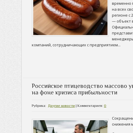
временно 
на всех св
регионе с 
— объект 
Официальн
представит
менеджеры
компаний, сотрудничающих с предприятием...
Российское птицеводство массово у
на фоне кризиса прибыльности
Рубрика:
Другие новости
| Комментариев:
0
Сокращени
снижения 