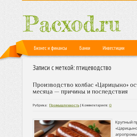
Бизнес и финансы
Банки
Инвестиции
Записи с меткой: птицеводство
Производство колбас «Царицыно» ос
месяца — причины и последствия
Рубрика:
Промышленность
| Комментариев:
0
Крупный п
«Царицыно
агропромы