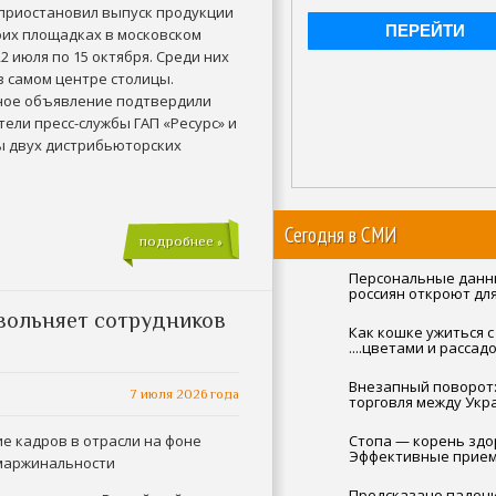
приостановил выпуск продукции
оих площадках в московском
22 июля по 15 октября. Среди них
в самом центре столицы.
ое объявление подтвердили
ели пресс-службы ГАП «Ресурс» и
 двух дистрибьюторских
Сегодня в СМИ
подробнее »
Персональные дан
россиян откроют для
желающих
вольняет сотрудников
Как кошке ужиться с
....цветами и рассад
Внезапный поворот
7 июля 2026 года
торговля между Укр
Россией стремитель
вверх
е кадров в отрасли на фоне
Стопа — корень здо
Эффективные прие
маржинальности
против старения ор
Предсказано паден