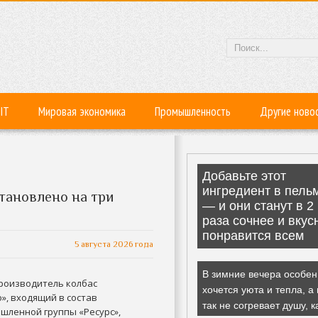
IT
Мировая экономика
Промышленность
Другие ново
тановлено на три
5 августа 2026 года
роизводитель колбас
», входящий в состав
шленной группы «Ресурс»,