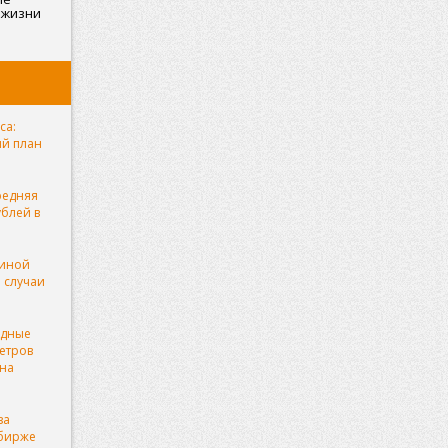
 жизни
са:
ый план
редняя
ублей в
чиной
 случаи
рдные
етров
она
за
 бирже