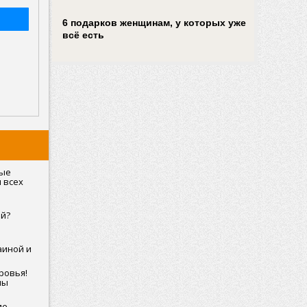
6 подарков женщинам, у которых уже
всё есть
ные
 всех
ой?
:
аиной и
но пошла
ровья!
мы
ганизма
ие