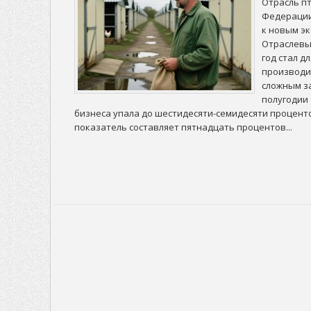
Отрасль п
Федерации
к новым э
Отраслевы
год стал д
производи
сложным за
полугодии
бизнеса упала до шестидесяти-семидесяти процент
показатель составляет пятнадцать процентов...