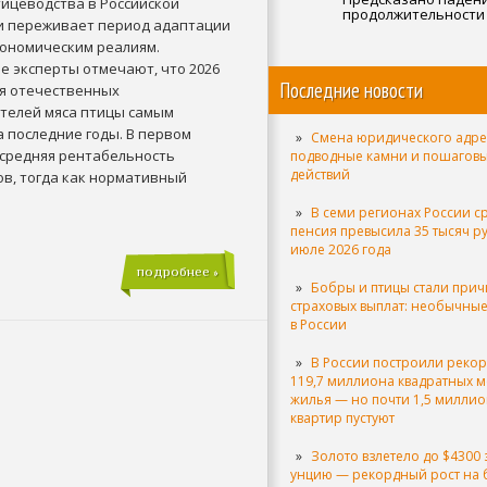
тицеводства в Российской
продолжительности
 переживает период адаптации
кономическим реалиям.
е эксперты отмечают, что 2026
Последние новости
ля отечественных
телей мяса птицы самым
 последние годы. В первом
Смена юридического адре
 средняя рентабельность
подводные камни и пошагов
действий
ов, тогда как нормативный
В семи регионах России с
пенсия превысила 35 тысяч р
июле 2026 года
подробнее »
Бобры и птицы стали при
страховых выплат: необычные
в России
В России построили реко
119,7 миллиона квадратных м
жилья — но почти 1,5 милли
квартир пустуют
Золото взлетело до $4300 
унцию — рекордный рост на