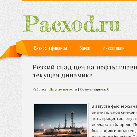
Бизнес и финансы
Банки
Инвестиции
Резкий спад цен на нефть: глав
текущая динамика
Рубрика:
Другие новости
| Комментариев:
0
В августе фьючерсы на
значительное снижени
пять процентов, опуст
доллара за баррель. 
был зафиксирован еще
от сервиса Investing.