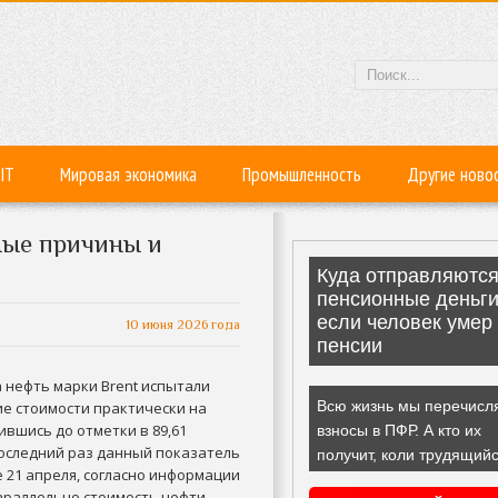
IT
Мировая экономика
Промышленность
Другие ново
ные причины и
10 июня 2026 года
 нефть марки Brent испытали
е стоимости практически на
ившись до отметки в 89,61
Последний раз данный показатель
 21 апреля, согласно информации
 Параллельно стоимость нефти