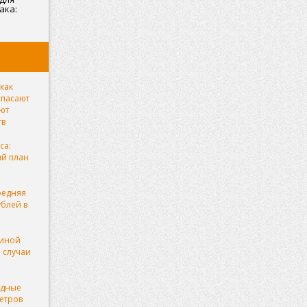
ака:
как
спасают
яют
тв
са:
ый план
редняя
ублей в
чиной
 случаи
рдные
етров