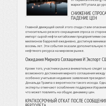
марки WTI упала до ур
СНИЖЕНИЕ СПРОСА
ПАДЕНИЕ ЦЕН
Главной движущей силой этого спада стали опасени
относительно резкого сокращения спроса со сторон
импорт сырой нефти китайскими предприятиями сни
миллионов баррелей ежедневно, достигнув минимал
восемь лет. Эти события оказали дополнительную 
нефтяного ресурса на мировом рынке.
Ожидания Мирного Соглашения И Экспорт С
Кроме того, участники рынка внимательно следят з
возможного достижения мирного соглашения между
особенно учитывая недавние заявления президен
Дональда Трампа о вероятности такого исхода. Одна
эксперты отмечают ослабление поддержки Израиля
что может повлиять на общую динамику цен.
КРАТКОСРОЧНЫЙ ОТКАТ ПОСЛЕ СООБЩЕНИЯ
ВЕРТОЛЕТА