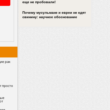
еще не пробовали!
Почему мусульмане и евреи не едят
свинину: научное обоснование
ие рак
г просто
ные
от
для