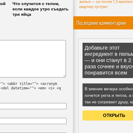
жилья — но почти 1,5 милли
ной
Что случится с телом,
квартир пустуют
если каждое утро съедать
три яйца
Последние комментарии
""> <abbr title=""> <acronym
 <del datetime=""> <em> <i> <q