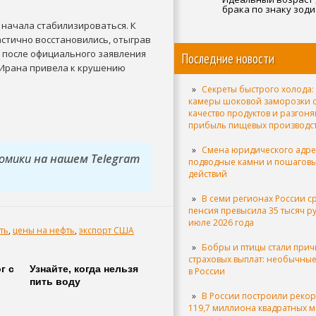
брака по знаку зоди
мнение астрологов
я начала стабилизироваться. К
частично восстановились, отыграв
 после официального заявления
Последние новости
 Ирана привела к крушению
Секреты быстрого холода: 
камеры шоковой заморозки 
качество продуктов и разгон
прибыль пищевых производс
Смена юридического адре
номики
на нашем Telegram
подводные камни и пошагов
действий
В семи регионах России с
пенсия превысила 35 тысяч р
июле 2026 года
ть
,
цены на нефть
,
экспорт США
Бобры и птицы стали при
страховых выплат: необычные
г с
Узнайте, когда нельзя
в России
пить воду
В России построили реко
119,7 миллиона квадратных м