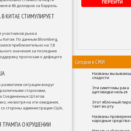
овня в 86 долларов за баррель.
 В КИТАЕ СТИМУЛИРУЕТ
я участников рынка
ы Китая. По данным Bloomberg,
зился приблизительно на 7,8
ьного значения за последние
поддержку прогнозам о дефиците
Сегодня в СМИ
ША
Названы вызывающ
сладости
а развитием ситуации вокруг
Эти симптомы рака
 различными сторонами,
щитовидки нельзя
игнорировать
та Соединенных Штатов
ко, несмотря на эти ожидания,
Этот яблочный пиро
тает во рту
 со стороны администрации США,
Названы проверен
народные средства 
 ТРАМПА О КРУШЕНИИ
отеков под глазами
Идеальный возраст 