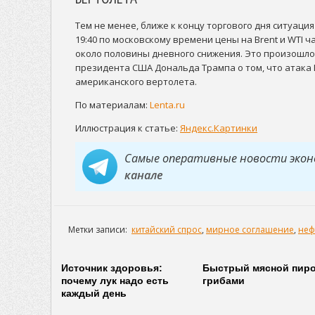
Тем не менее, ближе к концу торгового дня ситуаци
19:40 по московскому времени цены на Brent и WTI 
около половины дневного снижения. Это произошло
президента США Дональда Трампа о том, что атака
американского вертолета.
По материалам:
Lenta.ru
Иллюстрация к статье:
Яндекс.Картинки
Самые оперативные новости эко
канале
Метки записи:
китайский спрос
,
мирное соглашение
,
неф
Источник здоровья:
Быстрый мясной пиро
почему лук надо есть
грибами
каждый день