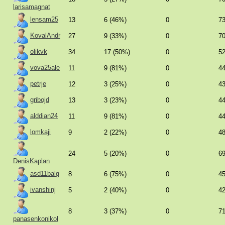
larisamagnat
lensam25
13
6 (46%)
0
7
KovalAndr
27
9 (33%)
0
7
olikvk
34
17 (50%)
0
5
vova25ale
11
9 (81%)
0
4
petrje
12
3 (25%)
0
4
gribojd
13
3 (23%)
0
4
alddian24
11
9 (81%)
0
4
lomkaji
9
2 (22%)
0
4
24
5 (20%)
0
6
DenisKaplan
asd11balg
8
6 (75%)
0
4
ivanshinj
5
2 (40%)
0
4
8
3 (37%)
0
7
panasenkonikol