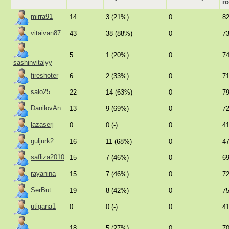
г
mirra91
14
3 (21%)
0
8
vitaivan87
43
38 (88%)
0
7
5
1 (20%)
0
7
sashinvitalyy
fireshoter
6
2 (33%)
0
7
salo25
22
14 (63%)
0
7
DanilovAn
13
9 (69%)
0
7
lazaserj
0
0 (-)
0
4
guljurk2
16
11 (68%)
0
4
safliza2010
15
7 (46%)
0
6
rayanina
15
7 (46%)
0
7
SerBut
19
8 (42%)
0
7
utigana1
0
0 (-)
0
4
18
5 (27%)
0
7