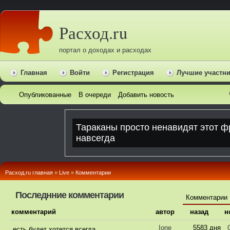
Расход.ru
портал о доходах и расходах
Главная
Войти
Регистрация
Лучшие участн
Опубликованные
В очереди
Добавить новость
Расход.ru главная
»
Live
»
Комментарии
Последнние комментарии
Комментарии
комментарий
автор
назад
н
Ione
5583 дня
есть будет хотется всегда