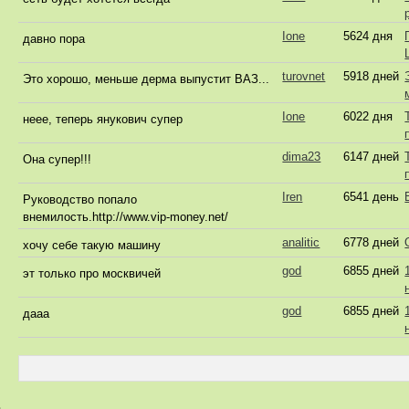
Ione
5624 дня
давно пора
turovnet
5918 дней
Это хорошо, меньше дерма выпустит ВАЗ...
Ione
6022 дня
неее, теперь янукович супер
dima23
6147 дней
Она супер!!!
Iren
6541 день
Руководство попало
внемилость.http://www.vip-money.net/
analitic
6778 дней
хочу себе такую машину
god
6855 дней
эт только про москвичей
god
6855 дней
дааа