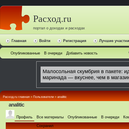
Расход.ru
портал о доходах и расходах
Главная
Войти
Регистрация
Лучшие участн
Опубликованные
В очереди
Добавить новость
Расход.ru главная
»
Пользователи
»
analitic
analitic
Профиль
Все материалы
Опубликованные
В очереди
Ко
Сохранил