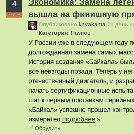
Экономика: Замена леге
4
вышла на финишную пр
Оцени
Опубликовано
kavakama
71 день 
Категория
:
Pазное
У России уже в следующем году п
долгожданная замена самых масс
История создания «Байкала» была
все невзгоды позади. Теперь у не
отечественный двигатель, и разра
начать сертификационные испыта
шаг к первым поставкам серийных
«Байкал» успешно прошел контро
измерител
подробнее
»
Обсудить