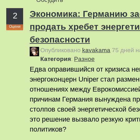
Экономика: Германию з
2
продать хребет энергет
Оцени
безопасности
Опубликовано
kavakama
75 дней 
Категория
:
Pазное
Едва оправившийся от кризиса н
энергоконцерн Uniper стал размен
отношениях между Еврокомиссией
причинам Германия вынуждена пр
столпов своей энергетической без
это решение вызвало резкую крит
политиков?