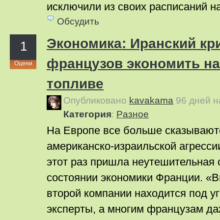
исключили из своих расписаний н
Обсудить
Экономика: Иранский кр
1
французов экономить на
Оцени
топливе
Опубликовано
kavakama
96 дней 
Категория
:
Pазное
На Европе все больше сказывают
американско-израильской агресси
этот раз пришла неутешительная 
состоянии экономики Франции. «
второй компании находится под уг
эксперты, а многим французам д