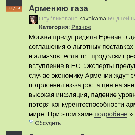
Армению газа
Оцени
Опубликовано
kavakama
69 дней 
Категория
:
Pазное
Москва предупредила Ереван о д
соглашения о льготных поставках
и алмазов, если тот продолжит р
вступление в ЕС. Эксперты преду
случае экономику Армении ждут 
потрясения из-за роста цен на эн
высокая инфляция, падение уровн
потеря конкурентоспособности ар
мире. При этом заме
подробнее
»
Обсудить