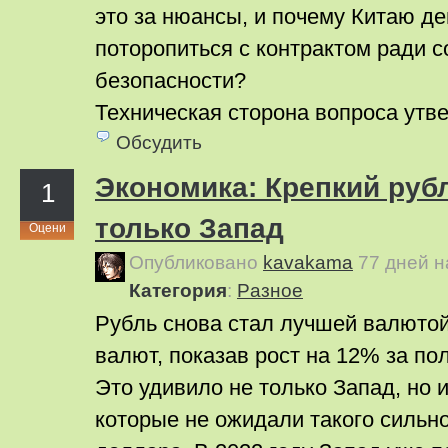
это за нюансы, и почему Китаю де
поторопиться с контрактом ради 
безопасности?
Техническая сторона вопроса ут
Обсудить
Экономика: Крепкий руб
1
только Запад
Оцени
Опубликовано
kavakama
77 дней 
Категория
:
Pазное
Рубль снова стал лучшей валюто
валют, показав рост на 12% за по
Это удивило не только Запад, но 
которые не ожидали такого сильн