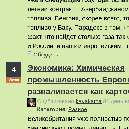
летний контракт с Азербайджаном 
топлива. Венгрия, скорее всего, т
топливо у Баку. Парадокс в том, 
факт, что найдет столько газа так 
и России, и нашим европейским п
Обсудить
Экономика: Химическая
4
промышленность Европ
Оцени
разваливается как карт
Опубликовано
kavakama
81 день 
Категория
:
Pазное
Великобритания уже полностью п
химическую промышленность. Евр