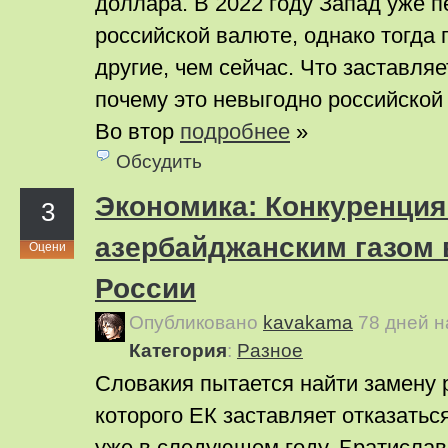
доллара. В 2022 году Запад уже 
российской валюте, однако тогда
другие, чем сейчас. Что заставляе
почему это невыгодно российской
Во втор
подробнее
»
Обсудить
Экономика: Конкуренция
3
азербайджанским газом
Оцени
России
Опубликовано
kavakama
78 дней 
Категория
:
Pазное
Словакия пытается найти замену р
которого ЕК заставляет отказатьс
уже в следующем году. Братислав