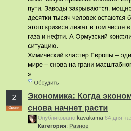
пути. Заводы закрываются, мощно
десятки тысяч человек остаются б
этого кризиса лежат в том числе в
газа и нефти. А Ормузский конфли
ситуацию.
Химический кластер Европы – оди
мире – снова на грани масштабно
»
Обсудить
Экономика: Когда эконо
2
снова начнет расти
Оцени
Опубликовано
kavakama
84 дня н
Категория
:
Pазное