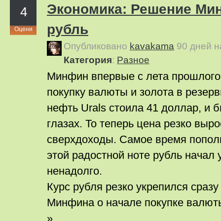
Экономика: Решение Ми
4
рубль
Оцени
Опубликовано
kavakama
90 дней 
Категория
:
Pазное
Минфин впервые с лета прошлого
покупку валюты и золота в резерв
нефть Urals стоила 41 доллар, и 
глазах. То теперь цена резко выр
сверхдоходы. Самое время попол
этой радостной ноте рубль начал 
ненадолго.
Курс рубля резко укрепился сразу
Минфина о начале покупке валют
»