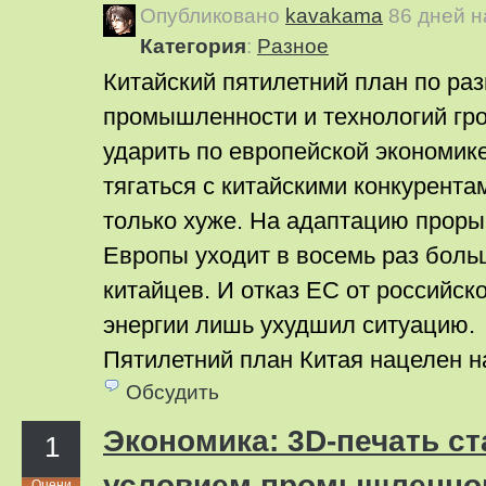
Опубликовано
kavakama
86 дней 
Категория
:
Pазное
Китайский пятилетний план по ра
промышленности и технологий гр
ударить по европейской экономик
тягаться с китайскими конкурента
только хуже. На адаптацию проры
Европы уходит в восемь раз боль
китайцев. И отказ ЕС от российск
энергии лишь ухудшил ситуацию.
Пятилетний план Китая нацелен 
Обсудить
Экономика: 3D-печать с
1
условием промышленно
Оцени