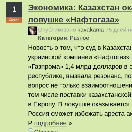
Экономика: Казахстан ок
1
ловушке «Нафтогаза»
Оцени
Опубликовано
kavakama
75 дней 
Категория
:
Pазное
Новость о том, что суд в Казахст
украинской компании «Нафтогаз» 
«Газпрома» 1,4 млрд долларов в с
республике, вызвала резонанс, по
вопрос не только взаимоотношени
том числе поставки казахстанско
в Европу. В ловушке оказывается 
Россия сможет избежать ареста а
Р
подробнее
»
Обсудить