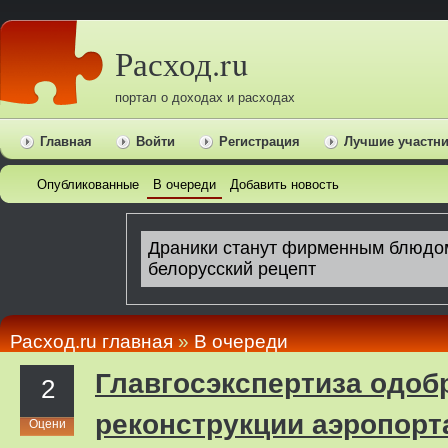
Расход.ru
портал о доходах и расходах
Главная
Войти
Регистрация
Лучшие участн
Опубликованные
В очереди
Добавить новость
Расход.ru главная
»
В очереди
Главгосэкспертиза одоб
2
реконструкции аэропорта
Оцени