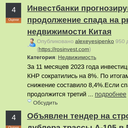
Инвестбанки прогнозир
4
продолжение спада на р
Оцени
недвижимости Китая
Опубликовано
alexeyesipenko
950 
(
https://rosinvest.com
)
Категория
:
Недвижимость
За 11 месяцев 2023 года инвести
КНР сократились на 8%. По итогам
снижение составило 8,4%.Если сп
продолжится третий ...
подробнее
Обсудить
Объявлен тендер на стр
4
дублера трассы А-105 в
Оцени