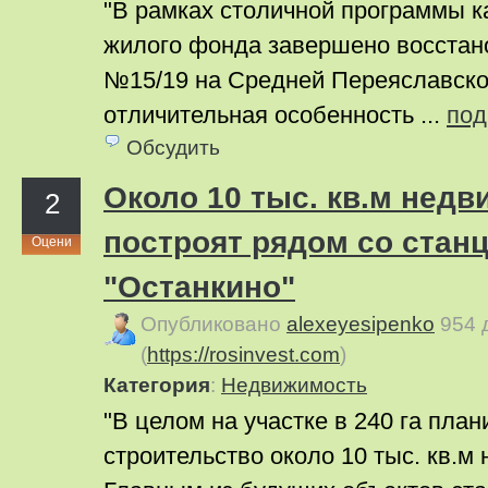
"В рамках столичной программы к
жилого фонда завершено восстан
№15/19 на Средней Переяславской 
отличительная особенность ...
под
Обсудить
Около 10 тыс. кв.м нед
2
построят рядом со станц
Оцени
"Останкино"
Опубликовано
alexeyesipenko
954 
(
https://rosinvest.com
)
Категория
:
Недвижимость
"В целом на участке в 240 га план
строительство около 10 тыс. кв.м