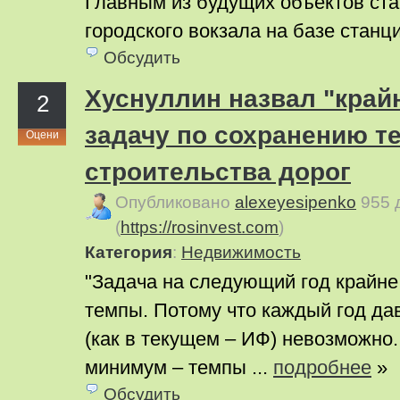
Главным из будущих объектов ста
городского вокзала на базе станци
Обсудить
Хуснуллин назвал "край
2
задачу по сохранению т
Оцени
строительства дорог
Опубликовано
alexeyesipenko
955 
(
https://rosinvest.com
)
Категория
:
Недвижимость
"Задача на следующий год крайне
темпы. Потому что каждый год дав
(как в текущем – ИФ) невозможно
минимум – темпы ...
подробнее
»
Обсудить