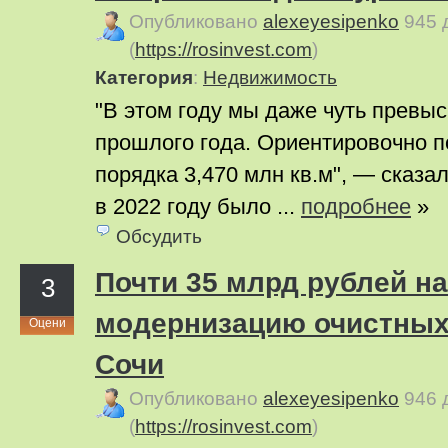
Опубликовано
alexeyesipenko
945 
(
https://rosinvest.com
)
Категория
:
Недвижимость
"В этом году мы даже чуть превы
прошлого года. Ориентировочно п
порядка 3,470 млн кв.м", — сказа
в 2022 году было ...
подробнее
»
Обсудить
Почти 35 млрд рублей на
3
модернизацию очистных
Оцени
Сочи
Опубликовано
alexeyesipenko
946 
(
https://rosinvest.com
)