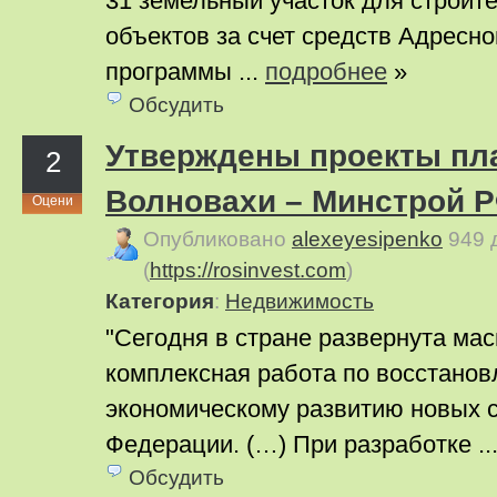
31 земельный участок для строит
объектов за счет средств Адресн
программы ...
подробнее
»
Обсудить
Утверждены проекты пл
2
Волновахи – Минстрой 
Оцени
Опубликовано
alexeyesipenko
949 
(
https://rosinvest.com
)
Категория
:
Недвижимость
"Сегодня в стране развернута ма
комплексная работа по восстанов
экономическому развитию новых 
Федерации. (…) При разработке ..
Обсудить