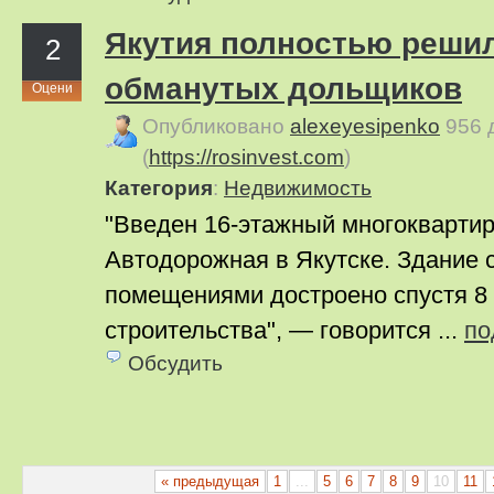
Якутия полностью реши
2
обманутых дольщиков
Оцени
Опубликовано
alexeyesipenko
956 
(
https://rosinvest.com
)
Категория
:
Недвижимость
"Введен 16-этажный многокварти
Автодорожная в Якутске. Здание
помещениями достроено спустя 8 
строительства", — говорится ...
по
Обсудить
« предыдущая
1
...
5
6
7
8
9
10
11