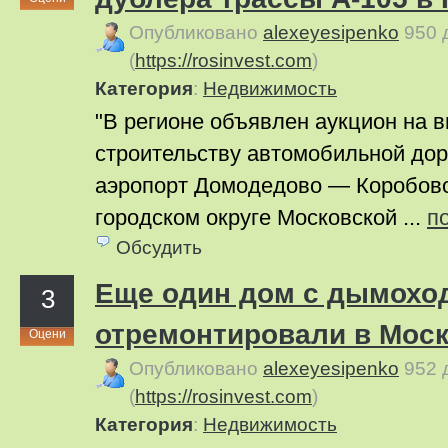
Опубликовано
alexeyesipenko
950 
(
https://rosinvest.com
)
Категория
:
Недвижимость
"В регионе объявлен аукцион на 
строительству автомобильной до
аэропорт Домодедово — Коробово
городском округе Московской ...
п
Обсудить
Еще один дом с дымохо
3
отремонтировали в Мос
Оцени
Опубликовано
alexeyesipenko
952 
(
https://rosinvest.com
)
Категория
:
Недвижимость