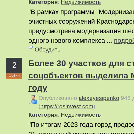
Категория
:
Недвижимость
"В рамках программы "Модерниза
очистных сооружений Краснодарск
предусмотрена модернизация шес
одного нового комплекса ...
подро
Обсудить
Более 30 участков для с
2
соцобъектов выделила М
Оцени
году
Опубликовано
alexeyesipenko
948 
(
https://rosinvest.com
)
Категория
:
Недвижимость
"По итогам 2023 года город пред