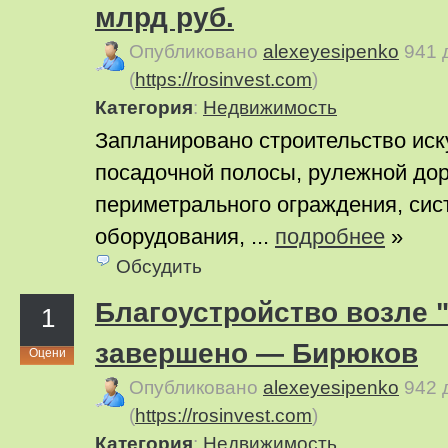
млрд руб.
Опубликовано
alexeyesipenko
941 
(
https://rosinvest.com
)
Категория
:
Недвижимость
Запланировано строительство иск
посадочной полосы, рулежной дор
периметрального ограждения, сис
оборудования, ...
подробнее
»
Обсудить
Благоустройство возле 
1
завершено — Бирюков
Оцени
Опубликовано
alexeyesipenko
942 
(
https://rosinvest.com
)
Категория
:
Недвижимость