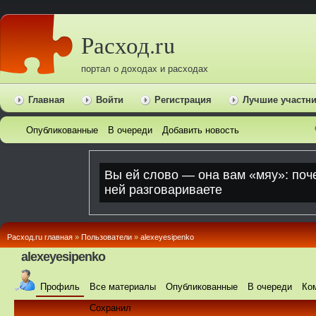
Расход.ru
портал о доходах и расходах
Главная
Войти
Регистрация
Лучшие участн
Опубликованные
В очереди
Добавить новость
Расход.ru главная
»
Пользователи
»
alexeyesipenko
alexeyesipenko
Профиль
Все материалы
Опубликованные
В очереди
Ко
Сохранил