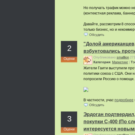
Но получать трафик можно не
(контекстная реклама, баннер
Давайте, рассмотрим 8 спосо
только бизнес, но и некомме
Обсудить
"Долой американцев,
2
взбунтовались проти
Опубликовано
smalllion
27
Оцени
Категория
:
Маркетинг
|
Тэ
Жители Гаити выступили про
политики союза с США. Они н
попросили Россию о помощи.
В частности, учас
подробнее
Обсудить
Эрдоган подтвердил,
3
покупки С-400 (По сл
интересуется новыми
Оцени