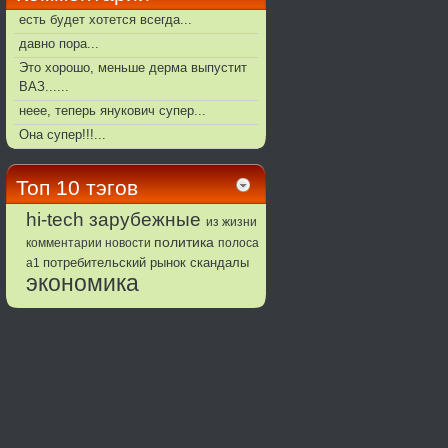
есть будет хотется всегда...
давно пора...
Это хорошо, меньше дерма выпустит
ВАЗ......
неее, теперь янукович супер...
Она супер!!!...
Топ 10 тэгов
зарубежные
hi-tech
из жизни
политика
комментарии
новости
полоса
потребительский рынок
а1
скандалы
экономика