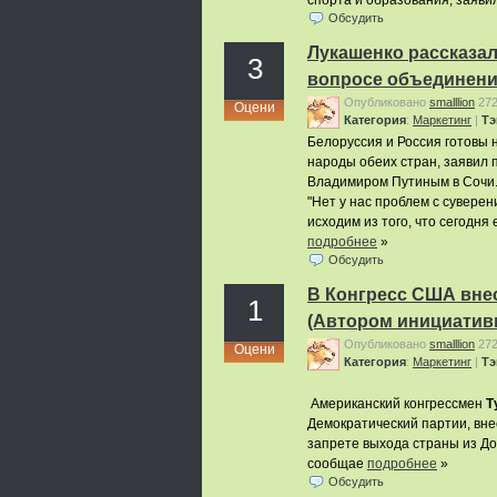
спорта и образования, заяви
Обсудить
Лукашенко рассказал
3
вопросе объединен
Опубликовано
smalllion
27
Оцени
Категория
:
Маркетинг
|
Тэ
Белоруссия и Россия готовы н
народы обеих стран, заявил 
Владимиром Путиным в Сочи
"Нет у нас проблем с суверен
исходим из того, что сегодня 
подробнее
»
Обсудить
В Конгресс США внес
1
(Автором инициативы
Опубликовано
smalllion
27
Оцени
Категория
:
Маркетинг
|
Тэ
Американский конгрессмен
Т
Демократический партии, вне
запрете выхода страны из До
сообщае
подробнее
»
Обсудить