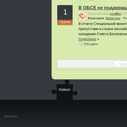
В ОБСЕ не поддержа
1
Опубликовано
smalllion
27
Категория
:
Маркетинг
|
Тэ
Оцени
В отчете Специальной монит
присутствии в стране россий
заседания Совета Безопасно
подробнее
»
Обсудить
« пре
Наверх
Контакты