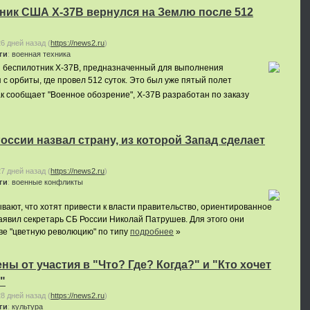
ник США Х-37B вернулся на Землю после 512
26 дней назад
(
https://news2.ru
)
ги
:
военная техника
 беспилотник Х-37B, предназначенный для выполнения
 с орбиты, где провел 512 суток. Это был уже пятый полет
к сообщает "Военное обозрение", Х-37B разработан по заказу
оссии назвал страну, из которой Запад сделает
27 дней назад
(
https://news2.ru
)
ги
:
военные конфликты
вают, что хотят привести к власти правительство, ориентированное
заявил секретарь СБ России Николай Патрушев. Для этого они
ве "цветную революцию" по типу
подробнее
»
ны от участия в "Что? Где? Когда?" и "Кто хочет
"
28 дней назад
(
https://news2.ru
)
ги
:
культура