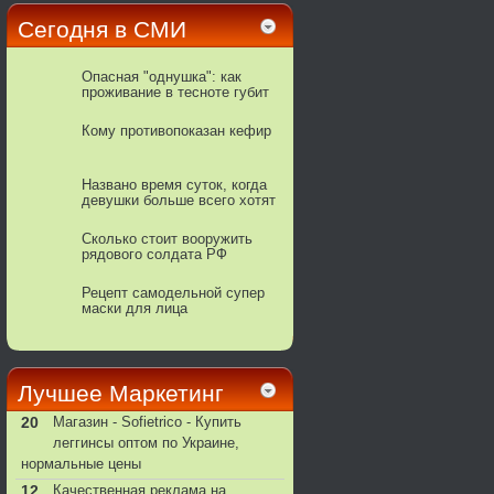
Сегодня в СМИ
Опасная "однушка": как
проживание в тесноте губит
здоровье детей и взрослых
Кому противопоказан кефир
Названо время суток, когда
девушки больше всего хотят
интима
Сколько стоит вооружить
рядового солдата РФ
Рецепт самодельной супер
маски для лица
Лучшее Маркетинг
20
Магазин - Sofietrico - Купить
леггинсы оптом по Украине,
нормальные цены
12
Качественная реклама на