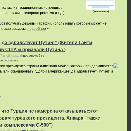
 только из традиционных источников
(увеличить)
ная реклама, тизерная реклама и т.д.)
бов получить дешевый трафик, использовать которые может не
рческие ресурсы.
подробнее
»
 да здравствует Путин!" (Жители Гаити
в США и призвали Путина )
17 дней назад
(
https://news2.ru
)
ги
:
политика
тив президента страны Живеналя Моиза, который придерживается
ачали скандировать: "Долой американцев, да здравствует Путин!" и
»
 что Турция не намерена отказываться от
овам турецкого президента, Анкара "также
 комплексами С-500")