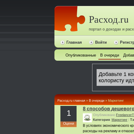
Расход.ru
портал о доходах и рас
Главная
Войти
Регист
Опубликованные
В очереди
Добав
Расход.ru главная
»
В очереди
» Маркетинг
8 способов дешевог
1
Опубликовано
FreelancerT
Категория
:
Маркетинг
|
Тэ
Оцени
В условиях экономического к
расходы на рекламу и отказа