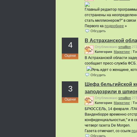
Главный редактор программы 
отстранены на неопределенный
стать миллионером?" в связи
Первого ка
подробнее
»
Обсудить
В Астраханской обла
4
Опубликовано
smalllion
27
Категория
:
Маркетинг
|
Тэ
Оцени
В Астраханской области заде
сообщает пресс-служба ФСБ
Речь идет о женщине, ко
Обсудить
Шефа бельгийской к
3
заподозрили в шпио
Опубликовано
smalllion
27
Оцени
Категория
:
Маркетинг
|
Тэ
БРЮССЕЛЬ, 14 февраля. /ТАС
Ванденборре временно отстр
конфиденциальностью," и в с
четверг газета De Morgen.
Газета отмечает, со ссылк
по
Обсудить