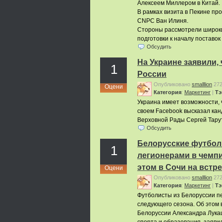
Алексеем Миллером в Китай.
В рамках визита в Пекине п
CNPC Ван Илиня.
Стороны рассмотрели широкий
подготовки к началу поставок
Обсудить
На Украине заявили, 
1
России
Опубликовано
smalllion
27
Оцени
Категория
:
Маркетинг
|
Тэ
Украина имеет возможности, 
своем Facebook высказал кан
Верховной Рады Сергей Тарут
Обсудить
Белорусские футболи
1
легионерами в чемп
этом в Сочи на встр
Оцени
Опубликовано
smalllion
27
Категория
:
Маркетинг
|
Тэ
Футболисты из Белоруссии пе
следующего сезона. Об этом 
Белоруссии Александра Лука