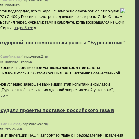
19 дней назад
(
https://news2.ru
)
ги
:
политика
ган подтвердил, что Анкара не намерена отказываться от покупки
РС) С-400 у России, несмотря на давление со стороны США. С таким
ыступил перед журналистами в самолете, когда возвращался из Сочи
 Сирии.
подробнее
»
 ядерной энергоустановки ракеты "Буревестник"
20 дней назад
(
https://news2.ru
)
ги
:
военная техника
дерной энергетической установки для крылатой ракеты
шились в России. Об этом сообщил ТАСС источник в отечественной
.
гонов успешно завершен важнейший этап испытаний крылатой
„Буревестник" - испытания ядерной энергетической установки", -
нее
»
судили проекты поставок российского газа в
21 день назад
(
https://news2.ru
)
ги
:
экономика
изит делегации ПАО "Газпром" во главе с Председателем Правления