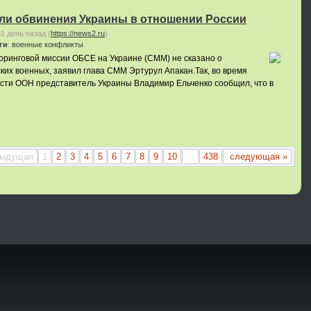
ли обвинения Украины в отношении России
31 день назад
(
https://news2.ru
)
ги
:
военные конфликты
оринговой миссии ОБСЕ на Украине (СММ) не сказано о
ских военных, заявил глава СММ Эртурул Апакан.Так, во время
сти ООН представитель Украины Владимир Ельченко сообщил, что в
дыдущая
1
2
3
4
5
6
7
8
9
10
...
438
следующая »