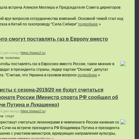
рошла встреча Алексея Миллера и Председателя Совета директоров
 круг вопросов сотрудничества компаний. Основной темой стал ход
 газа в Китай по газопроводу "Сила Сибири"
подробнее
»
что смогут поставлять газ в Европу вместо
22 дня назад
(
https://news2.ru
)
ги
:
политика
чтобы поставлять газ в Евросоюз вместо России, такое мнение в
дидат в президенты страны, лидер партии "Основа", депутат
а. "Считаю, что Украина в газовом вопросе
подробнее
»
сты с сезона-2019/20 не будут считаться
ионате России (Министр спорта РФ сообщил об
ече Путина и Лукашенко)
24 дня назад
(
https://news2.ru
)
ги
:
спорт
рестанут считаться легионерами в чемпионате России начиная со
в Сочи на встрече президента РФ Владимира Путина и президента
шенко с участием министров, курирующих направления культуры,