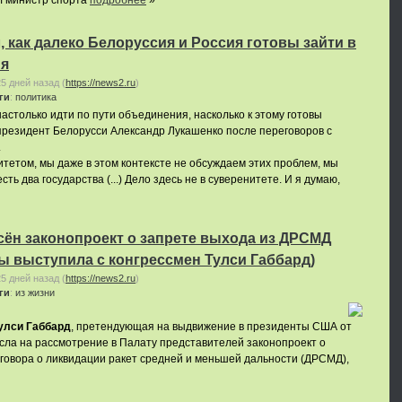
л министр спорта
подробнее
»
, как далеко Белоруссия и Россия готовы зайти в
ия
25 дней назад
(
https://news2.ru
)
ги
:
политика
астолько идти по пути объединения, насколько к этому готовы
президент Белорусси Александр Лукашенко после переговоров с
.
итетом, мы даже в этом контексте не обсуждаем этих проблем, мы
есть два государства (...) Дело здесь не в суверенитете. И я думаю,
ён законопроект о запрете выхода из ДРСМД
 выступила с конгрессмен Тулси Габбард)
25 дней назад
(
https://news2.ru
)
ги
:
из жизни
улси Габбард
, претендующая на выдвижение в президенты США от
сла на рассмотрение в Палату представителей законопроект о
говора о ликвидации ракет средней и меньшей дальности (ДРСМД),