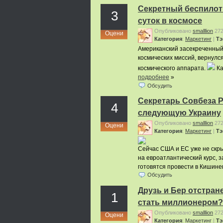
Секретный беспилот
3
суток в космосе
Опубликовано
smalllion
27
Оцени
Категория
:
Маркетинг
|
Тэ
Американский засекреченный
космических миссий, вернулся
космического аппарата.
Ка
подробнее
»
Обсудить
Секретарь Совбеза Р
4
следующую Украину
Опубликовано
smalllion
27
Оцени
Категория
:
Маркетинг
|
Тэ
Сейчас США и ЕС уже не скры
на евроатлантический курс, 
готовятся провести в Кишине
Обсудить
Друзь и Бер отстране
1
стать миллионером?
Опубликовано
smalllion
27
Оцени
Категория
:
Маркетинг
|
Тэ