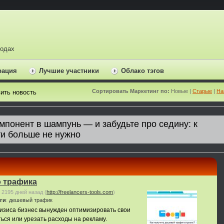
ходах
рация
Лучшие участники
Облако тэгов
Сортировать Маркетинг по:
Новые |
Старые
|
На
ить новость
о трафика
2195 дней назад
(
http://freelancers-tools.com
)
ги
:
дешевый трафик
ризиса бизнес вынужден оптимизировать свои
ться или урезать расходы на рекламу.