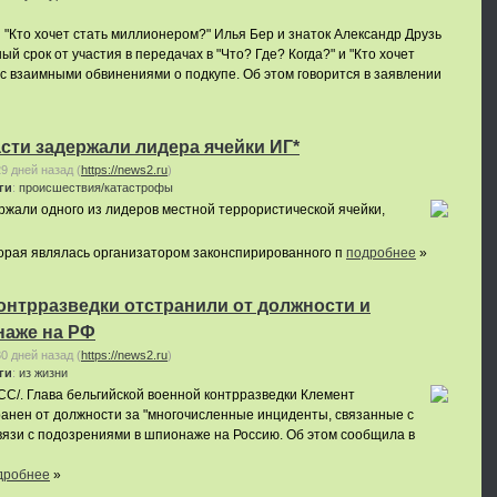
"Кто хочет стать миллионером?" Илья Бер и знаток Александр Друзь
 срок от участия в передачах в "Что? Где? Когда?" и "Кто хочет
 с взаимными обвинениями о подкупе. Об этом говорится в заявлении
сти задержали лидера ячейки ИГ*
29 дней назад
(
https://news2.ru
)
ги
:
происшествия/катастрофы
ржали одного из лидеров местной террористической ячейки,
.
торая являлась организатором законспирированного п
подробнее
»
онтрразведки отстранили от должности и
наже на РФ
30 дней назад
(
https://news2.ru
)
ги
:
из жизни
С/. Глава бельгийской военной контрразведки Клемент
анен от должности за "многочисленные инциденты, связанные с
вязи с подозрениями в шпионаже на Россию. Об этом сообщила в
дробнее
»