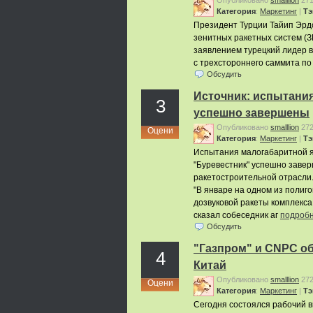
Опубликовано
smalllion
27
Категория
:
Маркетинг
|
Тэ
Президент Турции Тайип Эрдо
зенитных ракетных систем (З
заявлением турецкий лидер в
с трехстороннего саммита по
Обсудить
Источник: испытания
3
успешно завершены
Опубликовано
smalllion
27
Оцени
Категория
:
Маркетинг
|
Тэ
Испытания малогабаритной я
"Буревестник" успешно завер
ракетостроительной отрасли
"В январе на одном из поли
дозвуковой ракеты комплекса 
сказал собеседник аг
подроб
Обсудить
"Газпром" и CNPC об
4
Китай
Опубликовано
smalllion
27
Оцени
Категория
:
Маркетинг
|
Тэ
Сегодня состоялся рабочий в