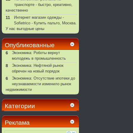
транспорте - быстро, креативно,
качественно
11
Интернет магазин одежды -
Sofietrico - Купить пальто, Москва.
У нас выгодные цены
Опубликованные
6
Экономика: Роботы вернут
молодежь в промышленность
8
Экономика: Нефтяной рынок
обречен на новый порядок
6
Экономика: Отсутствие ипотеки до
неузнаваемости изменило рынок
недвижимости
Категории
Реклама