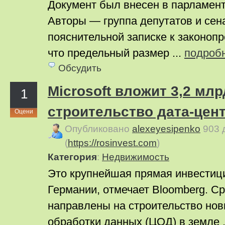
Документ был внесен в парламент 
Авторы — группа депутатов и сен
пояснительной записке к законопр
что предельный размер ...
подроб
Обсудить
Microsoft вложит 3,2 млр
1
строительство дата-цен
Оцени
Опубликовано
alexeyesipenko
903 
(
https://rosinvest.com
)
Категория
:
Недвижимость
Это крупнейшая прямая инвестиция
Германии, отмечает Bloomberg. С
направлены на строительство нов
обработки данных (ЦОД) в земле .