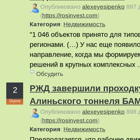
Опубликовано
alexeyesipenko
897 
(
https://rosinvest.com
)
Категория
:
Недвижимость
"1 046 объектов принято для типо
регионами. (…) У нас еще появил
направление, когда мы формируе
решений в крупных комплексных .
Обсудить
РЖД завершили проходку
2
Алиньского тоннеля БА
Оцени
Опубликовано
alexeyesipenko
898 
(
https://rosinvest.com
)
Категория
:
Недвижимость
Предполагается, что рабочее дви