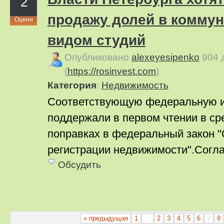
2
продажу долей в коммун
Оцени
видом студий
Опубликовано
alexeyesipenko
904 
(
https://rosinvest.com
)
Категория
:
Недвижимость
Соответствующую федеральную 
поддержали в первом чтении в сре
поправках в федеральный закон "
регистрации недвижимости".Согла
Обсудить
« предыдущая
1
...
2
3
4
5
6
7
8