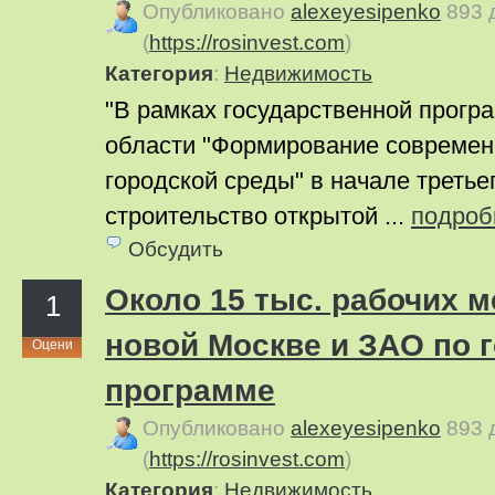
Опубликовано
alexeyesipenko
893 
(
https://rosinvest.com
)
Категория
:
Недвижимость
"В рамках государственной прог
области "Формирование совреме
городской среды" в начале третье
строительство открытой ...
подроб
Обсудить
Около 15 тыс. рабочих м
1
новой Москве и ЗАО по 
Оцени
программе
Опубликовано
alexeyesipenko
893 
(
https://rosinvest.com
)
Категория
:
Недвижимость