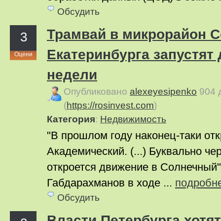
Обсудить
Трамвай в микрорайон 
3
Екатеринбурга запустят 
Оцени
недели
Опубликовано
alexeyesipenko
904 
(
https://rosinvest.com
)
Категория
:
Недвижимость
"В прошлом году наконец-таки от
Академический. (...) Буквально че
откроется движение в Солнечный
Габдарахманов в ходе ...
подробн
Обсудить
Власти Петербурга хотя