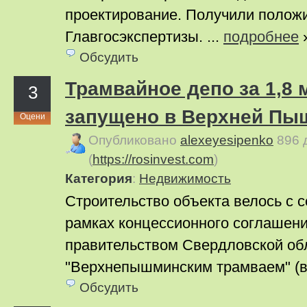
проектирование. Получили полож
Главгосэкспертизы. ...
подробнее
Обсудить
Трамвайное депо за 1,8 
3
запущено в Верхней Пы
Оцени
Опубликовано
alexeyesipenko
896 
(
https://rosinvest.com
)
Категория
:
Недвижимость
Строительство объекта велось с с
рамках концессионного соглашен
правительством Свердловской об
"Верхнепышминским трамваем" (вх
Обсудить