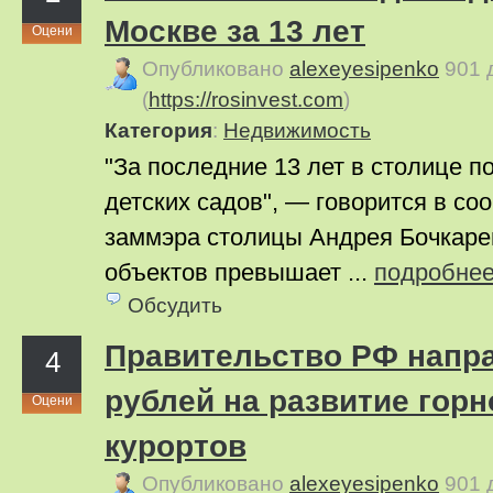
Москве за 13 лет
Оцени
Опубликовано
alexeyesipenko
901 
(
https://rosinvest.com
)
Категория
:
Недвижимость
"За последние 13 лет в столице п
детских садов", — говорится в с
заммэра столицы Андрея Бочкаре
объектов превышает ...
подробне
Обсудить
Правительство РФ напра
4
рублей на развитие го
Оцени
курортов
Опубликовано
alexeyesipenko
901 