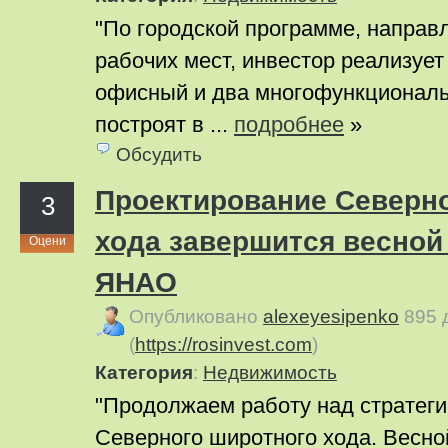
"По городской программе, направ
рабочих мест, инвестор реализует
офисный и два многофункционал
построят в ...
подробнее
»
Обсудить
Проектирование Северн
3
хода завершится весной 
Оцени
ЯНАО
Опубликовано
alexeyesipenko
895 
(
https://rosinvest.com
)
Категория
:
Недвижимость
"Продолжаем работу над стратег
Северного широтного хода. Весно