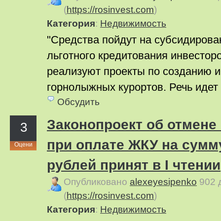
(
https://rosinvest.com
)
Категория
:
Недвижимость
"Средства пойдут на субсидиров
льготного кредитования инвестор
реализуют проекты по созданию 
горнолыжных курортов. Речь идет 
Обсудить
Законопроект об отмене
3
при оплате ЖКУ на сумму
Оцени
рублей принят в I чтении
Опубликовано
alexeyesipenko
902 
(
https://rosinvest.com
)
Категория
:
Недвижимость