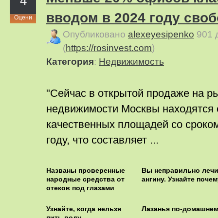
4
вводом в 2024 году сво
Оцени
Опубликовано
alexeyesipenko
901 
(
https://rosinvest.com
)
Категория
:
Недвижимость
"Сейчас в открытой продаже на р
недвижимости Москвы находятся о
качественных площадей со сроком
году, что составляет ...
Названы проверенные
Вы неправильно лечи
народные средства от
ангину. Узнайте почем
отеков под глазами
Узнайте, когда нельзя
Лазанья по-домашне
пить воду