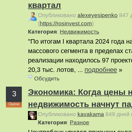
квартал
Опубликовано
alexeyesipenko
847 
(
https://rosinvest.com
)
Категория
:
Недвижимость
"По итогам I квартала 2024 года 
массового сегмента в пределах с
реализации находилось 97 проект
20,3 тыс. лотов, ...
подробнее
»
Обсудить
Экономика: Когда цены 
3
недвижимость начнут па
Оцени
Опубликовано
kavakama
849 дней
Категория
:
Pазное