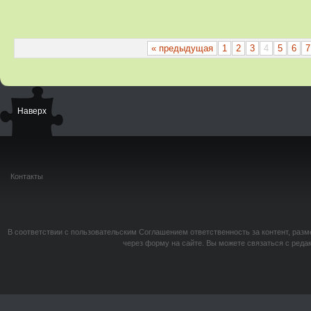
« предыдущая
1
2
3
4
5
6
7
Наверх
Контакты
В соответствии с пользовательским Соглашением ответственность за контент, разм
через форму на сайте. Вы можете связаться с реда