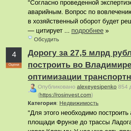
"Согласно проведенной экспертиз
аварийным. Вопрос по вовлечени
в хозяйственный оборот будет реш
— цитирует ...
подробнее
»
Обсудить
Дорогу за 27,5 млрд руб
4
построить во Владимире
Оцени
оптимизации транспорт
Опубликовано
alexeyesipenko
854 
(
https://rosinvest.com
)
Категория
:
Недвижимость
"Для этого необходимо построить 
площади Фрунзе до трассы Ладог