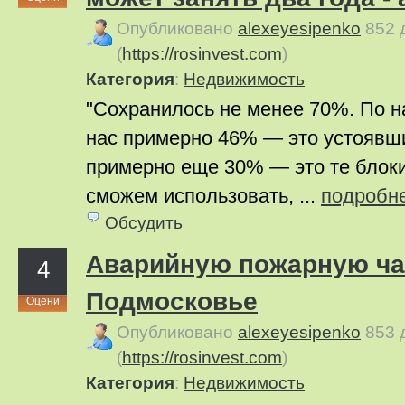
Опубликовано
alexeyesipenko
852 
(
https://rosinvest.com
)
Категория
:
Недвижимость
"Сохранилось не менее 70%. По н
нас примерно 46% — это устоявш
примерно еще 30% — это те блок
сможем использовать, ...
подробн
Обсудить
Аварийную пожарную час
4
Подмосковье
Оцени
Опубликовано
alexeyesipenko
853 
(
https://rosinvest.com
)
Категория
:
Недвижимость