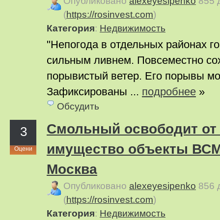
Опубликовано
alexeyesipenko
855 
(
https://rosinvest.com
)
Категория
:
Недвижимость
"Непогода в отдельных районах г
сильным ливнем. Повсеместно со
порывистый ветер. Его порывы мо
Зафиксированы ...
подробнее
»
Обсудить
Смольный освободит от 
3
имущество объекты ВСМ
Оцени
Москва
Опубликовано
alexeyesipenko
856 
(
https://rosinvest.com
)
Категория
:
Недвижимость