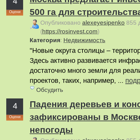
4
500 га для строительств
Оцени
Опубликовано
alexeyesipenko
855 
(
https://rosinvest.com
)
Категория
:
Недвижимость
"Новые округа столицы – террито
Здесь активно развивается инфра
достаточно много земли для реа
проектов, таких, например, ...
под
Обсудить
Падения деревьев и кон
4
зафиксированы в Москве
Оцени
непогоды