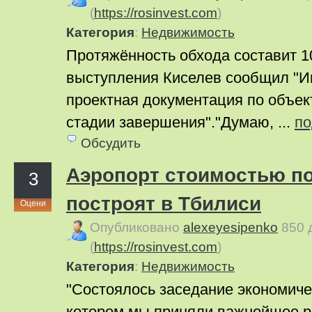
(
https://rosinvest.com
)
Категория
:
Недвижимость
Протяжённость обхода составит 1
выступления Киселев сообщил "Ин
проектная документация по объек
стадии завершения"."Думаю, ...
по
Обсудить
Аэропорт стоимостью по
3
построят в Тбилиси
Оцени
Опубликовано
alexeyesipenko
850 
(
https://rosinvest.com
)
Категория
:
Недвижимость
"Состоялось заседание экономичес
котором мы приняли важнейшее 