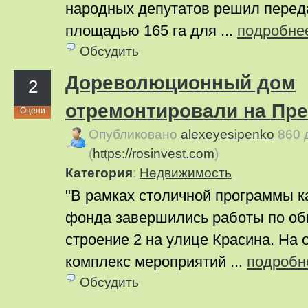
народных депутатов решил переда
площадью 165 га для ...
подробне
Обсудить
Дореволюционный дом
2
отремонтировали на Пр
Оцени
Опубликовано
alexeyesipenko
860 
(
https://rosinvest.com
)
Категория
:
Недвижимость
"В рамках столичной программы к
фонда завершились работы по о
строение 2 на улице Красина. На 
комплекс мероприятий ...
подробн
Обсудить