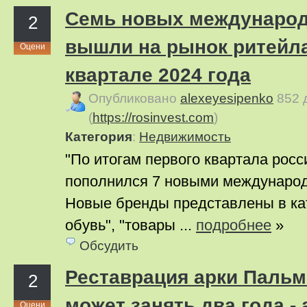
Семь новых междунаро
2
вышли на рынок ритейла
Оцени
квартале 2024 года
Опубликовано
alexeyesipenko
852 
(
https://rosinvest.com
)
Категория
:
Недвижимость
"По итогам первого квартала рос
пополнился 7 новыми междунаро
Новые бренды представлены в ка
обувь", "товары ...
подробнее
»
Обсудить
Реставрация арки Паль
2
может занять два года -
Оцени