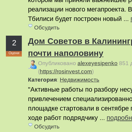
реализации нового мегапроекта. В
Тбилиси будет построен новый ...
Обсудить
Дом Советов в Калининг
2
почти наполовину
Оцени
Опубликовано
alexeyesipenko
851 
(
https://rosinvest.com
)
Категория
:
Недвижимость
"Активные работы по разбору нес
привлечением специализированно
площадке стартовали в сентябре 
ходе работ подрядчику ...
подробн
Обсудить