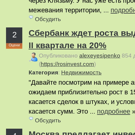
через Клязьму. У нас уже есть пр
межевания территории, ...
подроб
Обсудить
Сбербанк ждет роста вы
2
II квартале на 20%
Оцени
Опубликовано
alexeyesipenko
854 
(
https://rosinvest.com
)
Категория
:
Недвижимость
"Давайте посмотрим на примере 
ожидаем приблизительно рост в 1
касается сделок в штуках, и услов
касается сумм. Это ...
подробнее
Обсудить
Москва предлагает инве