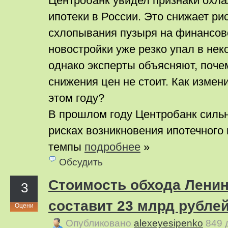
Центробанк увидел признаки охл
ипотеки в России. Это снижает ри
схлопывания пузыря на финансов
новостройки уже резко упал в нек
однако эксперты объясняют, поче
снижения цен не стоит. Как измен
этом году?
В прошлом году Центробанк силь
рисках возникновения ипотечного 
темпы
подробнее
»
Обсудить
Стоимость обхода Ленин
3
составит 23 млрд рубле
Оцени
Опубликовано
alexeyesipenko
849 