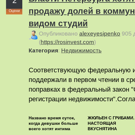
2
продажу долей в коммун
Оцени
видом студий
Опубликовано
alexeyesipenko
905 
(
https://rosinvest.com
)
Категория
:
Недвижимость
Соответствующую федеральную 
поддержали в первом чтении в сре
поправках в федеральный закон "
регистрации недвижимости".Соглас
Названо время суток,
ЖЮЛЬЕН С ГРИБАМИ.
когда девушки больше
НАСТОЯЩАЯ
всего хотят интима
ВКУСНЯТИНА