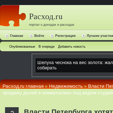
Расход.ru
портал о доходах и расходах
Главная
Войти
Регистрация
Лучшие участн
Опубликованные
В очереди
Добавить новость
Расход.ru главная
»
Недвижимость
»
Власти Пе
продажу долей в коммуналках под видом студий
Власти Петербурга хотя