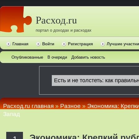
Расход.ru
портал о доходах и расходах
Главная
Войти
Регистрация
Лучшие участн
Опубликованные
В очереди
Добавить новость
Расход.ru главная
»
Pазное
»
Экономика: Крепки
Запад
Экономика: Крепкий руб