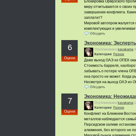
Блокировка Ормузского проли
миру отчитываются о своих п
завершении конфликта. Какие
заплатит?
Мировой автопром жалуется 
комплектующих и увеличивает
Обсудить
Экономика: Эксперты
6
Опубликовано
kavakama
9
Категория
:
Pазное
Оцени
Даже выход ОАЭ из ОПЕК ока
Стоимость барреля, наоборот
забывать о потере члена ОПЕ
она просто не может. Когда 
Несмотря на выход ОАЭ из О
Обсудить
Экономика: Неожида
7
Опубликовано
kavakama
1
Категория
:
Pазное
Оцени
Конфликт на Ближнем Востоке
металлов наблюдается самый
Персидском заливе остановил
алюминия, без которого не п
Мировой рынок алюминия сто