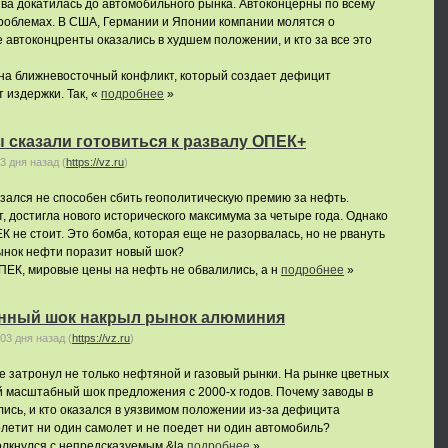
ва докатилась до автомобильного рынка. Автоконцерны по всему
роблемах. В США, Германии и Японии компании молятся о
 автоконцренты оказались в худшем положении, и кто за все это
на ближневосточный конфликт, который создает дефицит
 издержки. Так, «
подробнее
»
 сказали готовиться к развалу ОПЕК+
3 дня назад
(
https://vz.ru
)
зался не способен сбить геополитическую премию за нефть.
, достигла нового исторического максимума за четыре года. Однако
К не стоит. Это бомба, которая еще не разорвалась, но не рвануть
рынок нефти поразит новый шок?
ПЕК, мировые цены на нефть не обвалились, а н
подробнее
»
нный шок накрыл рынок алюминия
03 дня назад
(
https://vz.ru
)
 затронул не только нефтяной и газовый рынки. На рынке цветных
 масштабный шок предложения с 2000-х годов. Почему заводы в
ись, и кто оказался в уязвимом положении из-за дефицита
олетит ни один самолет и не поедет ни один автомобиль?
лкнулся с непредсказуемым &la
подробнее
»