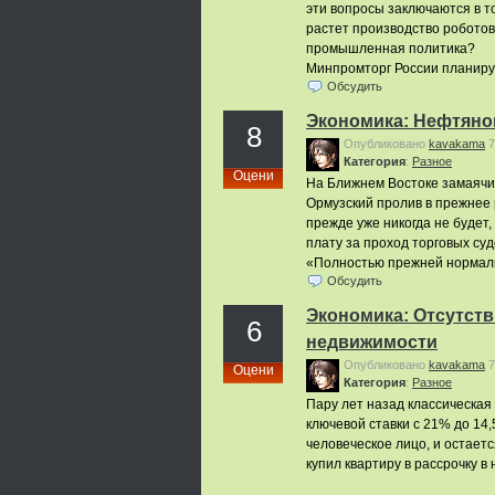
эти вопросы заключаются в т
растет производство роботов 
промышленная политика?
Минпромторг России планир
Обсудить
Экономика: Нефтяно
8
Опубликовано
kavakama
7
Категория
:
Pазное
Оцени
На Ближнем Востоке замаячил
Ормузский пролив в прежнее 
прежде уже никогда не будет,
плату за проход торговых су
«Полностью прежней нормаль
Обсудить
Экономика: Отсутств
6
недвижимости
Опубликовано
kavakama
7
Оцени
Категория
:
Pазное
Пару лет назад классическая
ключевой ставки с 21% до 14
человеческое лицо, и остаетс
купил квартиру в рассрочку в