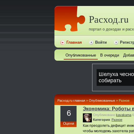
Расход.ru
портал о доходах и рас
Главная
Войти
Регист
Опубликованные
В очереди
Добав
Расход.ru главная
»
Опубликованные
» Pазное
Экономика: Роботы 
6
Опубликовано
kavakama
6
Категория
:
Pазное
Оцени
Как преодолеть дефицит инж
чтобы молодежь захотела ра