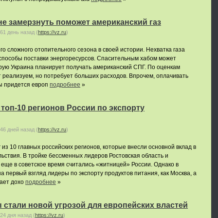
не замерзнуть поможет американский газ
61 день назад
(
https://vz.ru
)
го сложного отопительного сезона в своей истории. Нехватка газа
 способы поставки энергоресурсов. Спасительным хабом может
орую Украина планирует получать американский СПГ. По оценкам
т реализуем, но потребует больших расходов. Впрочем, оплачивать
ны придется европ
подробнее
»
топ-10 регионов России по экспорту
46 дней назад
(
https://vz.ru
)
из 10 главных российских регионов, которые внесли основной вклад в
льствия. В тройке бессменных лидеров Ростовская область и
 еще в советское время считались «житницей» России. Однако в
а первый взгляд лидеры по экспорту продуктов питания, как Москва, а
вает дохо
подробнее
»
стали новой угрозой для европейских властей
24 дня назад
(
https://vz.ru
)