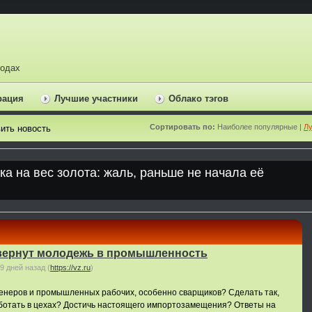
ходах
рация
Лучшие участники
Облако тэгов
Сортировать по:
Наиболее популярные |
Лу
ить новость
вернут молодежь в промышленность
9 дней назад
(
https://vz.ru
)
енеров и промышленных рабочих, особенно сварщиков? Сделать так,
ботать в цехах? Достичь настоящего импортозамещения? Ответы на