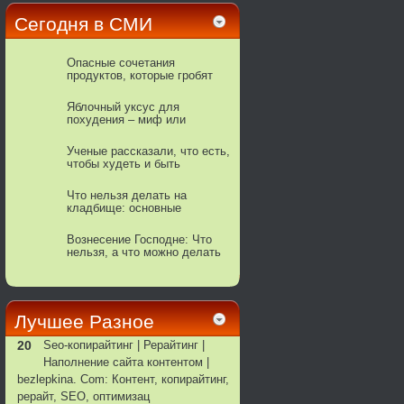
Сегодня в СМИ
Опасные сочетания
продуктов, которые гробят
ваше здоровье
Яблочный уксус для
похудения – миф или
действенное средство
Ученые рассказали, что есть,
чтобы худеть и быть
здоровым
Что нельзя делать на
кладбище: основные
приметы и этикет
Вознесение Господне: Что
нельзя, а что можно делать
Лучшее Pазное
20
Seo-копирайтинг | Рерайтинг |
Наполнение сайта контентом |
bezlepkina. Com: Контент, копирайтинг,
рерайт, SEO, оптимизац