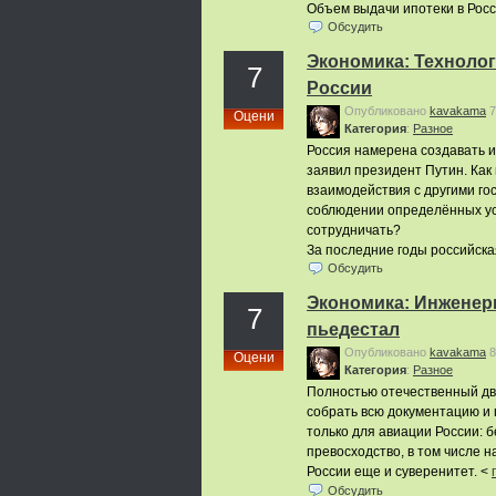
Объем выдачи ипотеки в Рос
Обсудить
Экономика: Техноло
7
России
Опубликовано
kavakama
7
Оцени
Категория
:
Pазное
Россия намерена создавать и
заявил президент Путин. Как
взаимодействия с другими гос
соблюдении определённых усл
сотрудничать?
За последние годы российск
Обсудить
Экономика: Инженер
7
пьедестал
Опубликовано
kavakama
8
Оцени
Категория
:
Pазное
Полностью отечественный дви
собрать всю документацию и 
только для авиации России: 
превосходство, в том числе н
России еще и суверенитет. <
Обсудить