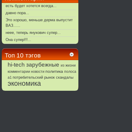
есть будет хотется всегда...
давно пора...
Это хорошо, меньше дерма выпустит
ВАЗ......
неее, теперь янукович супер...
Она супер!!!...
Топ 10 тэгов
зарубежные
hi-tech
из жизни
политика
комментарии
новости
полоса
потребительский рынок
а1
скандалы
экономика