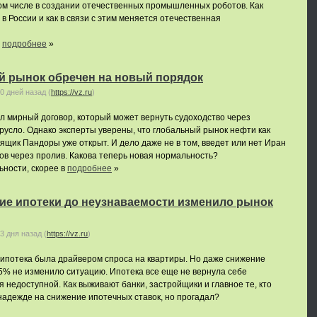
ом числе в создании отечественных промышленных роботов. Как
в России и как в связи с этим меняется отечественная
у
подробнее
»
й рынок обречен на новый порядок
0 дней назад
(
https://vz.ru
)
 мирный договор, который может вернуть судоходство через
русло. Однако эксперты уверены, что глобальный рынок нефти как
 ящик Пандоры уже открыт. И дело даже не в том, введет или нет Иран
дов через пролив. Какова теперь новая нормальность?
ности, скорее в
подробнее
»
ие ипотеки до неузнаваемости изменило рынок
3 дня назад
(
https://vz.ru
)
 ипотека была драйвером спроса на квартиры. Но даже снижение
,5% не изменило ситуацию. Ипотека все еще не вернула себе
я недоступной. Как выживают банки, застройщики и главное те, кто
 надежде на снижение ипотечных ставок, но прогадал?