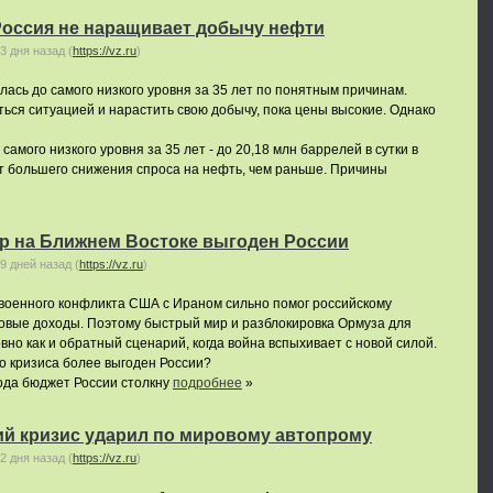
Россия не наращивает добычу нефти
3 дня назад
(
https://vz.ru
)
ась до самого низкого уровня за 35 лет по понятным причинам.
ться ситуацией и нарастить свою добычу, пока цены высокие. Однако
амого низкого уровня за 35 лет - до 20,18 млн баррелей в сутки в
т большего снижения спроса на нефть, чем раньше. Причины
ир на Ближнем Востоке выгоден России
9 дней назад
(
https://vz.ru
)
 военного конфликта США с Ираном сильно помог российскому
овые доходы. Поэтому быстрый мир и разблокировка Ормуза для
вно как и обратный сценарий, когда война вспыхивает с новой силой.
о кризиса более выгоден России?
года бюджет России столкну
подробнее
»
ий кризис ударил по мировому автопрому
2 дня назад
(
https://vz.ru
)