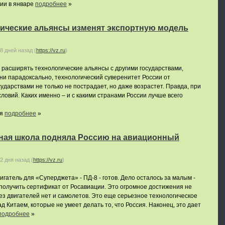
сии в январе
подробнее
»
гические альянсы изменят экспортную модель
8 дней назад
(
https://vz.ru
)
 расширять технологические альянсы с другими государствами,
 ни парадоксально, технологический суверенитет России от
ударствами не только не пострадает, но даже возрастет. Правда, при
овий. Каких именно – и с какими странами России лучше всего
ая
подробнее
»
ная школа подняла Россию на авиационный
2 дня назад
(
https://vz.ru
)
гатель для «Суперджета» - ПД-8 - готов. Дело осталось за малым -
получить сертификат от Росавиации. Это огромное достижения не
без двигателей нет и самолетов. Это еще серьезное технологическое
ад Китаем, которые не умеет делать то, что Россия. Наконец, это дает
подробнее
»