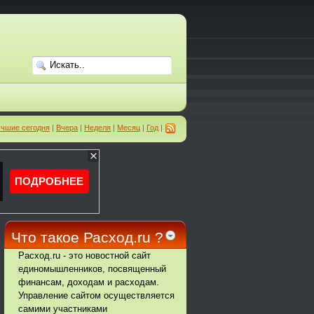
чшие сегодня
|
Вчера
|
Неделя
|
Месяц
|
Год
|
Что такое Расход.ru ?
Расход.ru - это новостной сайт
единомышленников, посвященный
финансам, доходам и расходам.
Управление сайтом осуществляется
самими участниками