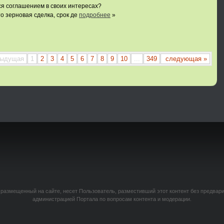
ся соглашением в своих интересах?
то зерновая сделка, срок де
подробнее
»
дыдущая
1
2
3
4
5
6
7
8
9
10
...
349
следующая »
 размещенный на сайте, несет Пользователь, разместивший этот контент без предвар
администрацией Портала по вопросам контента и модерации.