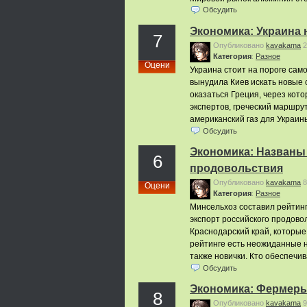
Обсудить
Экономика: Украина 
7
Опубликовано
kavakama
2
Категория
:
Pазное
Оцени
Украина стоит на пороге само
вынудила Киев искать новые
оказаться Греция, через кот
экспертов, греческий маршру
американский газ для Украи
Обсудить
Экономика: Названы 
6
продовольствия
Опубликовано
kavakama
8
Оцени
Категория
:
Pазное
Минсельхоз составил рейтинг 
экспорт российского продово
Краснодарский край, которые
рейтинге есть неожиданные н
также новички. Кто обеспечи
Обсудить
Экономика: Фермеры 
8
Опубликовано
kavakama
9