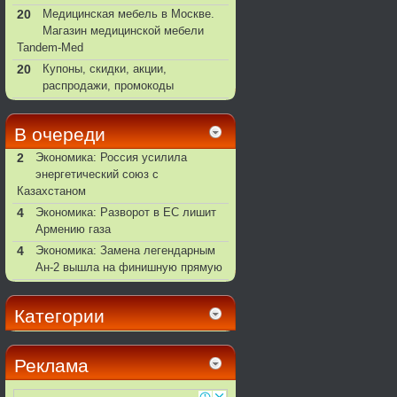
20
Медицинская мебель в Москве.
Магазин медицинской мебели
Tandem-Med
20
Купоны, скидки, акции,
распродажи, промокоды
В очереди
2
Экономика: Россия усилила
энергетический союз с
Казахстаном
4
Экономика: Разворот в ЕС лишит
Армению газа
4
Экономика: Замена легендарным
Ан-2 вышла на финишную прямую
Категории
Реклама