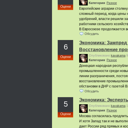
Категория
:
Pазное
Оцени
Европейские аграрии столкну
сложный период, когда цены н
удобрений, власти решили за
работники сельского хозяйств
В Евросоюзе продолжается в
Обсудить
Экономика: Зампред
6
Восстановление про
Опубликовано
kavakama
9
Оцени
Категория
:
Pазное
Донецкая народная республи
промышленности среди новых 
линии разграничения, посто
восстановление промышленно
обстановки в ДНР с газетой
Обсудить
Экономика: Эксперты
5
Опубликовано
kavakama
1
Категория
:
Pазное
Оцени
Москва согласилась продлить 
И хотя Запад так и не выпол
дает России ряд прямых и кос