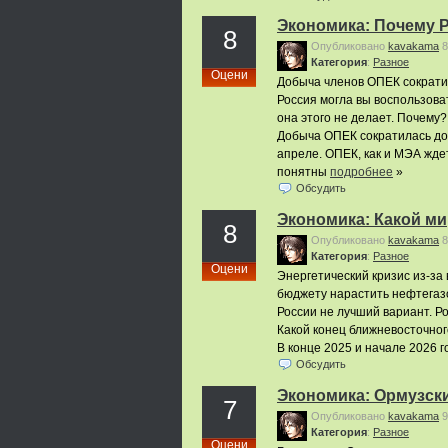
Экономика: Почему 
8
Опубликовано
kavakama
8
Категория
:
Pазное
Оцени
Добыча членов ОПЕК сократил
Россия могла вы воспользова
она этого не делает. Почему?
Добыча ОПЕК сократилась до с
апреле. ОПЕК, как и МЭА жде
понятны
подробнее
»
Обсудить
Экономика: Какой м
8
Опубликовано
kavakama
8
Категория
:
Pазное
Оцени
Энергетический кризис из-за
бюджету нарастить нефтегаз
России не лучший вариант. Ро
Какой конец ближневосточног
В конце 2025 и начале 2026 
Обсудить
Экономика: Ормузск
7
Опубликовано
kavakama
9
Категория
:
Pазное
Оцени