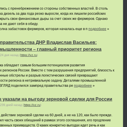
лись с пренебрежением со стороны собственных властей. В столь
а дизель за два года резко выросли, когда их лишили российских
крыть свои финансовые дыры за счет своих же фермеров. Однако
а не дают себя в обиду.
олна забастовок фермеров, которая началась еще в п
подробнее
»
 правительства ДНР Владислав Васильев:
мышленности – главный приоритет региона
24 дня назад
(
https://vz.ru
)
ка обладает самым большим потенциалом развития
регионов России. Вместе с тем разрушения предприятий, близость к
янные обстрелы и разрыв логистических связей превращают
сти региона в нетривиальную задачу. Деталями промышленной
 ВЗГЛЯД поделился зампред правительства ре
подробнее
»
 указали на выгоду зерновой сделки для России
239 дней назад
(
https://vz.ru
)
действие зерновой сделки на 60 дней, а не на 120, как было прежде.
нил часть своих обещаний в рамках этого соглашения, его продление
венных преимуществ. О каких конкретно выгодах идет речь и как