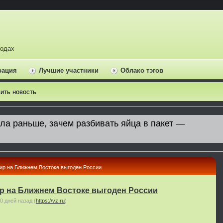
ходах
рация
Лучшие участники
Облако тэгов
ить новость
ир на Ближнем Востоке выгоден России
ир на Ближнем Востоке выгоден России
0 дней назад
(
https://vz.ru
)