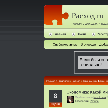
Расход.ru
портал о доходах и рас
Главная
Войти
Регист
Опубликованные
В очереди
Добав
Расход.ru главная
»
Pазное
»
Экономика: Какой м
Экономика: Какой м
8
Опубликовано
kavakama
9
Категория
:
Pазное
Оцени