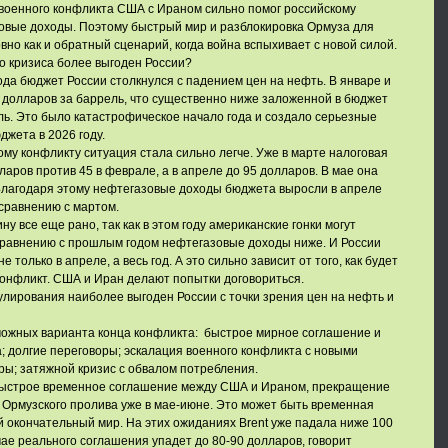
 военного конфликта США с Ираном сильно помог российскому
овые доходы. Поэтому быстрый мир и разблокировка Ормуза для
вно как и обратный сценарий, когда война вспыхивает с новой силой.
о кризиса более выгоден России?
года бюджет России столкнулся с падением цен на нефть. В январе и
5 долларов за баррель, что существенно ниже заложенной в бюджет
ль. Это было катастрофическое начало года и создало серьезные
джета в 2026 году.
му конфликту ситуация стала сильно легче. Уже в марте налоговая
ларов против 45 в феврале, а в апреле до 95 долларов. В мае она
Благодаря этому нефтегазовые доходы бюджета выросли в апреле
 сравнению с мартом.
 все еще рано, так как в этом году американские гонки могут
 сравнению с прошлым годом нефтегазовые доходы ниже. И России
 только в апреле, а весь год. А это сильно зависит от того, как будет
онфликт. США и Иран делают попытки договориться.
улирования наиболее выгоден России с точки зрения цен на нефть и
ожных варианта конца конфликта: быстрое мирное соглашение и
; долгие переговоры; эскалация военного конфликта с новыми
ы; затяжной кризис с обвалом потребления.
быстрое временное соглашение между США и Ираном, прекращение
 Ормузского пролива уже в мае-июне. Это может быть временная
й окончательный мир. На этих ожиданиях Brent уже падала ниже 100
чае реального соглашения упадет до 80-90 долларов, говорит