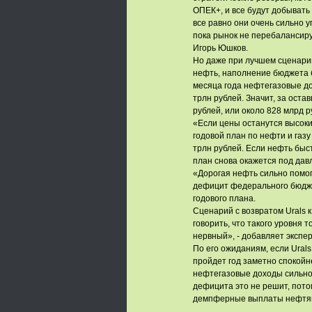
ОПЕК+, и все будут добывать 
все равно они очень сильно у
пока рынок не перебалансируе
Игорь Юшков.
Но даже при лучшем сценарии
нефть, наполнение бюджета б
месяца года нефтегазовые до
трлн рублей. Значит, за ост
рублей, или около 828 млрд р
«Если цены останутся высоки
годовой план по нефти и газу
трлн рублей. Если нефть быс
план снова окажется под дав
«Дорогая нефть сильно помог
дефицит федерального бюдже
годового плана.
Сценарий с возвратом Urals 
говорить, что такого уровня 
нервный», - добавляет экспер
По его ожиданиям, если Ural
пройдет год заметно спокойн
нефтегазовые доходы сильно
дефицита это не решит, пото
демпферные выплаты нефтяни