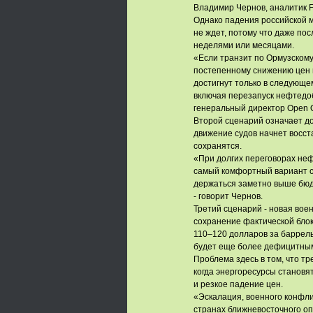
Владимир Чернов, аналитик F
Однако падения российской ма
не ждет, потому что даже по
неделями или месяцами.
«Если транзит по Ормузскому 
постепенному снижению цен н
достигнут только в следующе
включая перезапуск нефтедоб
генеральный директор Open Oi
Второй сценарий означает д
движение судов начнет восст
сохранятся.
«При долгих переговорах неф
самый комфортный вариант с т
держаться заметно выше бюд
- говорит Чернов.
Третий сценарий - новая вое
сохранение фактической бло
110–120 долларов за баррель
будет еще более дефицитным
Проблема здесь в том, что тр
когда энергоресурсы становя
и резкое падение цен.
«Эскалация, военного конфли
странах ближневосточного опа