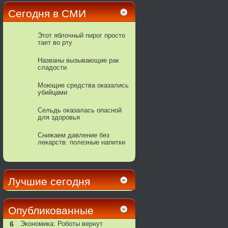
Сегодня в СМИ
Этот яблочный пирог просто
тает во рту
Названы вызывающие рак
сладости
Моющие средства оказались
убийцами
Сельдь оказалась опасной
для здоровья
Снижаем давление без
лекарств: полезные напитки
Лучшие сегодня
Опубликованные
6
Экономика: Роботы вернут