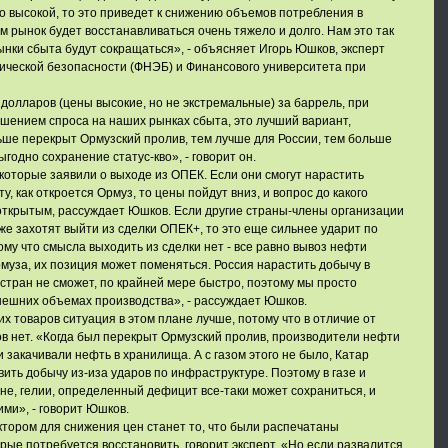
о высокой, то это приведет к снижению объемов потребления в
м рынок будет восстанавливаться очень тяжело и долго. Нам это так
рынки сбыта будут сокращаться», - объясняет Игорь Юшков, эксперт
ической безопасности (ФНЭБ) и Финансового университета при
долларов (цены высокие, но не экстремальные) за баррель, при
шением спроса на наших рынках сбыта, это лучший вариант,
ьше перекрыт Ормузский пролив, тем лучше для России, тем больше
годно сохранение статус-кво», - говорит он.
которые заявили о выходе из ОПЕК. Если они смогут нарастить
, как откроется Ормуз, то цены пойдут вниз, и вопрос до какого
 открытым, рассуждает Юшков. Если другие страны-члены организации
е захотят выйти из сделки ОПЕК+, то это еще сильнее ударит по
ому что смысла выходить из сделки нет - все равно вывоз нефти
рмуза, их позиция может поменяться. Россия нарастить добычу в
стран не сможет, по крайней мере быстро, поэтому мы просто
нешних объемах производства», - рассуждает Юшков.
х товаров ситуация в этом плане лучше, потому что в отличие от
сов нет. «Когда был перекрыт Ормузский пролив, производители нефти
 закачивали нефть в хранилища. А с газом этого не было, Катар
ить добычу из-иза ударов по инфраструктуре. Поэтому в газе и
не, гелии, определенный дефицит все-таки может сохраниться, и
ими», - говорит Юшков.
ором для снижения цен станет то, что были распечатаны
рые потребуется восстановить, говорит эксперт. «Но если развалится