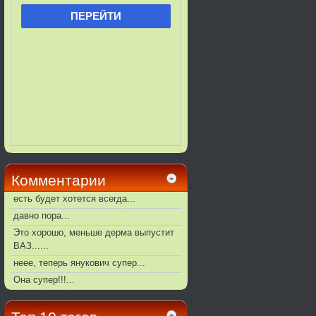
Комментарии
есть будет хотется всегда...
давно пора...
Это хорошо, меньше дерма выпустит
ВАЗ......
неее, теперь янукович супер...
Она супер!!!...