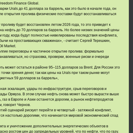
reedom Finance Global.
рки Urals до 41 доллара за баррель, как это было в начале года, он
сле открытия пролива физические поставки будут восстанавливаться
проливу будет восстановлен летом 2026 года, то это приведет к
а нефть до 70 долларов за баррель. Но более низких значений цены
м году, когда будут полностью нивелированы последствия конфликта,
ычи на простаивающих скважинах», - считает Сергей Терешкин,
l Market.
олгие переговоры и частичное открытие пролива: формально
анавливаться, но страховка, проверки, военные риски и очереди
ть может остаться в районе 95–115 долларов за Brent. Для России это
очки зрения денег, так как цены на Urals при таком рынке могут
жетных 59 долларов за баррель»,
нная эскалация, удары по инфраструктуре, срыв переговоров и
кады Ормуза. В этом случае нефть снова может быстро вырасти выше
, газ в Европе и Азии останется дорогим, а рынок нефтепродуктов
, говорит Чернов.
етий сценарий рискует перейти в четвертый - затяжной конфликт,
тся настолько дорогими, что начинается мировой экономический спад
кта и уничтожение дополнительных энергетических объектов в
сно ростом цен до запредельных уровней, что по нефти, что по газу.