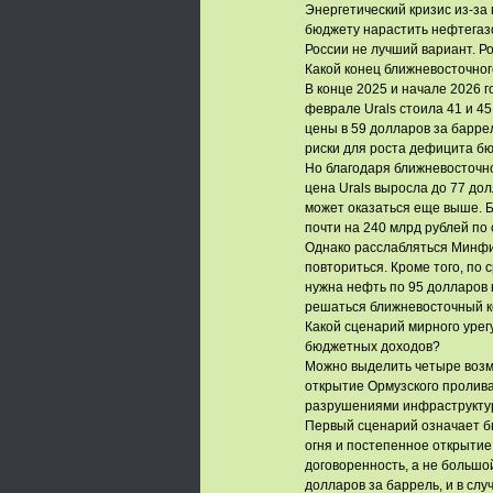
Энергетический кризис из-за
бюджету нарастить нефтегаз
России не лучший вариант. Ро
Какой конец ближневосточног
В конце 2025 и начале 2026 
феврале Urals стоила 41 и 4
цены в 59 долларов за барре
риски для роста дефицита бю
Но благодаря ближневосточно
цена Urals выросла до 77 дол
может оказаться еще выше. 
почти на 240 млрд рублей по
Однако расслабляться Минфину
повториться. Кроме того, по
нужна нефть по 95 долларов не
решаться ближневосточный к
Какой сценарий мирного урег
бюджетных доходов?
Можно выделить четыре возм
открытие Ормузского пролива
разрушениями инфраструктур
Первый сценарий означает 
огня и постепенное открытие
договоренность, а не большо
долларов за баррель, и в слу