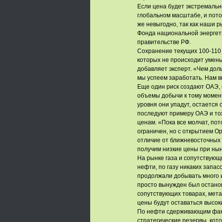
Если цена будет экстремальн
глобальном масштабе, и пото
же невыгодно, так как наши 
Фонда национальной энергет
правительстве РФ.
Сохранение текущих 100-110 
которых не происходит умень
добавляет эксперт. «Чем дол
мы успеем заработать. Нам вы
Еще один риск создают ОАЭ, 
объемы добычи к тому моменту
уровня они упадут, остается
последуют примеру ОАЭ и тож
ценам. «Пока все молчат, пот
ограничен, но с открытием О
отличие от ближневосточных 
получим низкие цены при ны
На рынке газа и сопутствующи
нефти, по газу никаких запа
продолжали добывать много и
просто вынужден был останов
сопутствующих товарах, мета
цены будут оставаться высок
По нефти сдерживающим факт
стратегические резервы, кото