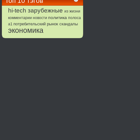
Топ 10 тэгов
зарубежные
hi-tech
из жизни
политика
комментарии
новости
полоса
потребительский рынок
а1
скандалы
экономика