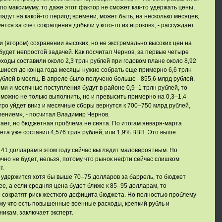
по максимуму, то даже этот фактор не сможет как-то удержать цены,
падут на какой-то период времени, может быть, на несколько месяцев,
тся за счет сокращения добычи у кого-то из игроков», - рассуждает
 (втором) сохранении высоких, но не экстремально высоких цен на
удет непростой задачей. Как посчитал Чернов, за первые четыре
ходы составили около 2,3 трлн рублей при годовом плане около 8,92
авшиеся до конца года месяцы нужно собрать еще примерно 6,6 трлн
ублей в месяц. В апреле было получено больше - 855,6 млрд рублей.
ми и месячные поступления будут в районе 0,9–1 трлн рублей, то
 можно не только выполнить, но и превысить примерно на 0,3–1,4
тро уйдет вниз и месячные сборы вернутся к 700–750 млрд рублей,
лением», - посчитал Владимир Чернов.
ает, но бюджетная проблема не снята. По итогам января-марта
та уже составил 4,576 трлн рублей, или 1,9% ВВП. Это выше
к 41 долларам в этом году сейчас выглядит маловероятным. Но
точно не будет, нельзя, потому что рынок нефти сейчас слишком
т.
s удержится хотя бы выше 70–75 долларов за баррель, то бюджет
ее, а если средняя цена будет ближе к 85–95 долларам, то
 сократят риск жесткого дефицита бюджета. Но полностью проблему
му что есть повышенные военные расходы, крепкий рубль и
кам, заключает эксперт.