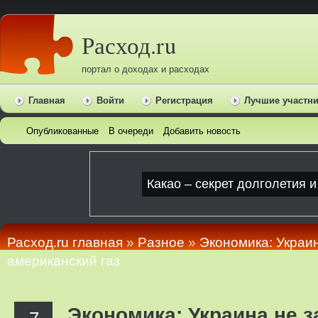
Расход.ru
портал о доходах и расходах
Главная
Войти
Регистрация
Лучшие участн
Опубликованные
В очереди
Добавить новость
Расход.ru главная
»
Pазное
»
Экономика: Украи
американский газ
Экономика: Украина не 