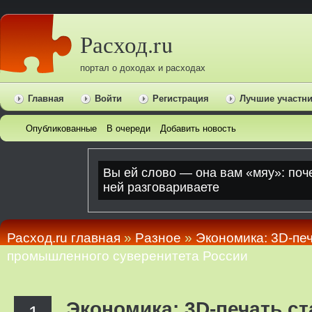
Расход.ru
портал о доходах и расходах
Главная
Войти
Регистрация
Лучшие участн
Опубликованные
В очереди
Добавить новость
Расход.ru главная
»
Pазное
»
Экономика: 3D-пе
промышленного суверенитета России
Экономика: 3D-печать с