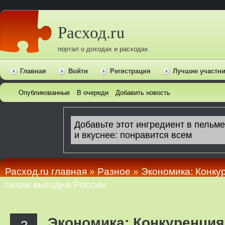
Расход.ru
портал о доходах и расходах
Главная
Войти
Регистрация
Лучшие участн
Опубликованные
В очереди
Добавить новость
Расход.ru главная
»
Pазное
»
Экономика: Конку
газом выгодна России
Экономика: Конкуренция