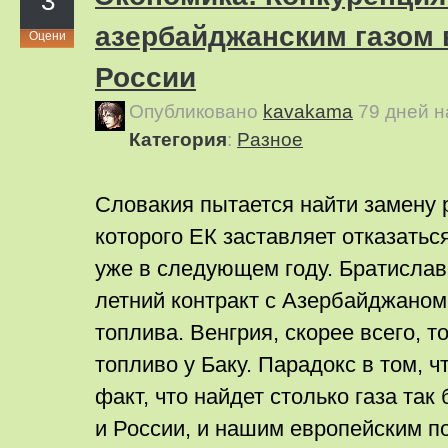
3
азербайджанским газом
Оцени
России
Опубликовано
kavakama
79 дней 
Категория
:
Pазное
Словакия пытается найти замену р
которого ЕК заставляет отказатьс
уже в следующем году. Братислав
летний контракт с Азербайджаном 
топлива. Венгрия, скорее всего, т
топливо у Баку. Парадокс в том, 
факт, что найдет столько газа так 
и России, и нашим европейским п