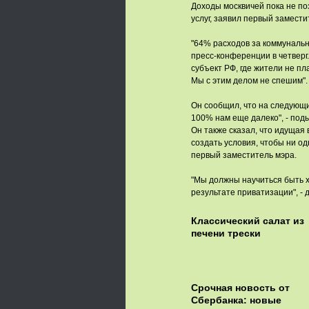
Доходы москвичей пока не п
услуг, заявил первый замест
"64% расходов за коммунальны
пресс-конференции в четверг.
субъект РФ, где жители не пл
Мы с этим делом не спешим".
Он сообщил, что на следующи
100% нам еще далеко", - под
Он также сказал, что идущая
создать условия, чтобы ни о
первый заместитель мэра.
"Мы должны научиться быть х
результате приватизации", - 
Классический салат из
печени трески
Срочная новость от
Сбербанка: новые