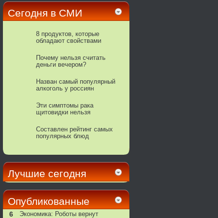
Сегодня в СМИ
8 продуктов, которые
обладают свойствами
природных антибиотиков
Почему нельзя считать
деньги вечером?
Назван самый популярный
алкоголь у россиян
Эти симптомы рака
щитовидки нельзя
игнорировать
Составлен рейтинг самых
популярных блюд
новогоднего стола
Лучшие сегодня
Опубликованные
6
Экономика: Роботы вернут