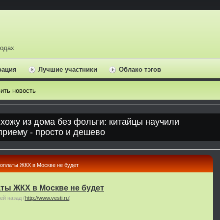
ходах
рация
Лучшие участники
Облако тэгов
ить новость
 оплаты ЖКХ в Москве не будет
ты ЖКХ в Москве не будет
ней назад
(
http://www.vesti.ru
)