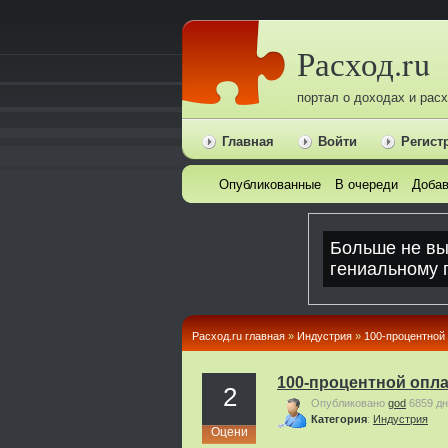
Расход.ru
портал о доходах и рас
Главная
Войти
Регист
Опубликованные
В очереди
Добав
Расход.ru главная
»
Индустрия
»
100-процентной
100-процентной опла
2
Опубликовано
god
6859 д
Категория
:
Индустрия
Оцени