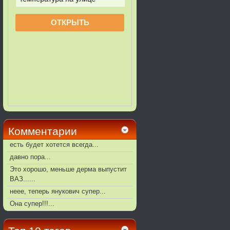
Комментарии
есть будет хотется всегда...
давно пора...
Это хорошо, меньше дерма выпустит
ВАЗ......
неее, теперь янукович супер...
Она супер!!!...