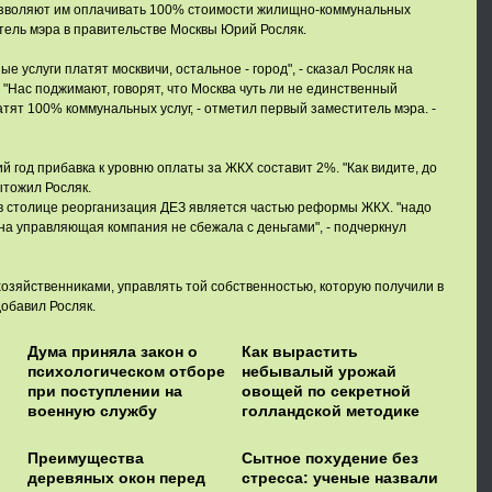
озволяют им оплачивать 100% стоимости жилищно-коммунальных
итель мэра в правительстве Москвы Юрий Росляк.
е услуги платят москвичи, остальное - город", - сказал Росляк на
 "Нас поджимают, говорят, что Москва чуть ли не единственный
атят 100% коммунальных услуг, - отметил первый заместитель мэра. -
й год прибавка к уровню оплаты за ЖКХ составит 2%. "Как видите, до
ытожил Росляк.
 в столице реорганизация ДЕЗ является частью реформы ЖКХ. "надо
дна управляющая компания не сбежала с деньгами", - подчеркнул
озяйственниками, управлять той собственностью, которую получили в
добавил Росляк.
Дума приняла закон о
Как вырастить
психологическом отборе
небывалый урожай
при поступлении на
овощей по секретной
военную службу
голландской методике
Преимущества
Сытное похудение без
деревяных окон перед
стресса: ученые назвали