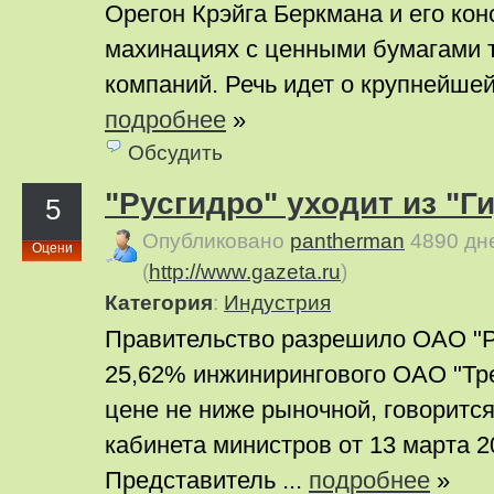
Орегон Крэйга Беркмана и его кон
махинациях с ценными бумагами 
компаний. Речь идет о крупнейшей 
подробнее
»
Обсудить
"Русгидро" уходит из "
5
Опубликовано
pantherman
4890 дн
Оцени
(
http://www.gazeta.ru
)
Категория
:
Индустрия
Правительство разрешило ОАО "Р
25,62% инжинирингового ОАО "Тре
цене не ниже рыночной, говоритс
кабинета министров от 13 марта 2
Представитель ...
подробнее
»