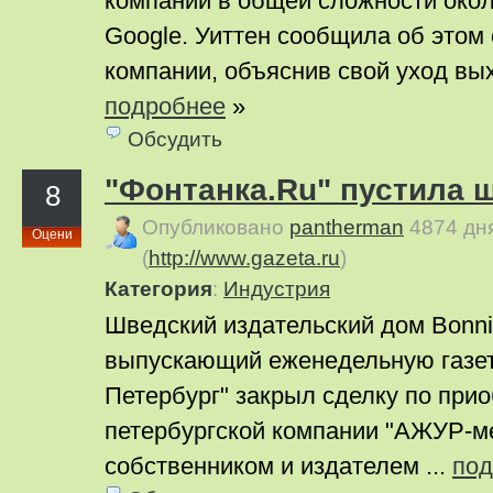
компании в общей сложности около
Google. Уиттен сообщила об этом
компании, объяснив свой уход вых
подробнее
»
Обсудить
"Фонтанка.Ru" пустила 
8
Опубликовано
pantherman
4874 дн
Оцени
(
http://www.gazeta.ru
)
Категория
:
Индустрия
Шведский издательский дом Bonnie
выпускающий еженедельную газет
Петербург" закрыл сделку по при
петербургской компании "АЖУР-м
собственником и издателем ...
под