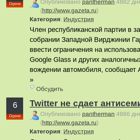
Опубликовано
pantherman
4882 дн
Оцени
(
http://www.gazeta.ru
)
Категория
:
Индустрия
Член республиканской партии в з
собрании Западной Вирджинии Га
ввести ограничения на использов
Google Glass и других аналогичны
вождении автомобиля, сообщает An
»
Обсудить
Twitter не сдает антисем
6
Опубликовано
pantherman
4886 дн
Оцени
(
http://www.gazeta.ru
)
Категория
:
Индустрия