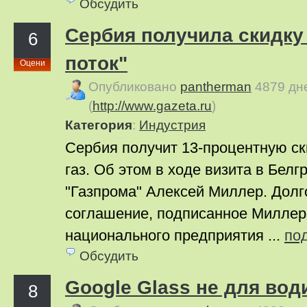
Обсудить
Сербия получила скидк
6
поток"
Оцени
Опубликовано
pantherman
4879 дн
(
http://www.gazeta.ru
)
Категория
:
Индустрия
Сербия получит 13-процентную ск
газ. Об этом в ходе визита в Белг
"Газпрома" Алексей Миллер. Долг
соглашение, подписанное Миллеро
национального предприятия ...
по
Обсудить
Google Glass не для вод
8