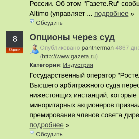
России. Об этом "Газете.Ru" соо
Altimo (управляет ...
подробнее
»
Обсудить
Опционы через суд
8
Опубликовано
pantherman
4867 дн
Оцени
(
http://www.gazeta.ru
)
Категория
:
Индустрия
Государственный оператор "Росте
Высшего арбитражного суда пере
нижестоящих инстанций, которые 
миноритарных акционеров призна
премирование членов совета дирек
подробнее
»
Обсудить