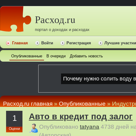
Расход.ru
портал о доходах и расходах
Главная
Войти
Регистрация
Лучшие участн
Опубликованные
В очереди
Добавить новость
Расход.ru главная
»
Опубликованные
» Индустр
Авто в кредит под залог
1
Опубликовано
tatyana
4738 дней н
Оцени
(Авторская)