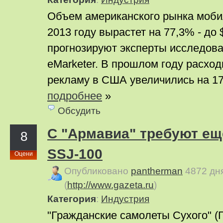
Объем американского рынка моби
2013 году вырастет на 77,3% - до 
прогнозируют эксперты исследов
eMarketer. В прошлом году расхо
рекламу в США увеличились на 178%
подробнее
»
Обсудить
С "Армавиа" требуют еще
8
SSJ-100
Оцени
Опубликовано
pantherman
4872 дн
(
http://www.gazeta.ru
)
Категория
:
Индустрия
"Гражданские самолеты Сухого" (