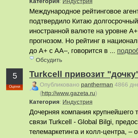
Категория
:
Индустрия
Международное рейтинговое агент
подтвердило Китаю долгосрочный
иностранной валюте на уровне A+
прогнозом. Но рейтинг в национа
до A+ с AA–, говорится в ...
подро
Обсудить
Turkcell привозит "дочку
5
Опубликовано
pantherman
4866 дн
Оцени
(
http://www.gazeta.ru
)
Категория
:
Индустрия
Дочерняя компания крупнейшего т
связи Turkcell - Global Bilgi, пре
телемаркетинга и колл-центра, – 