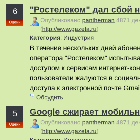
"Ростелеком" дал сбой 
6
Опубликовано
pantherman
4871 де
Оцени
(
http://www.gazeta.ru
)
Категория
:
Индустрия
В течение нескольких дней абоне
оператора "Ростелеком" испытыв
доступом к сервисам интернет-кон
пользователи жалуются в социаль
доступа к электронной почте Gmail,
Обсудить
Google сжирает мобиль
5
Опубликовано
pantherman
4871 де
Оцени
(
http://www.gazeta.ru
)
Категория
:
Индустрия