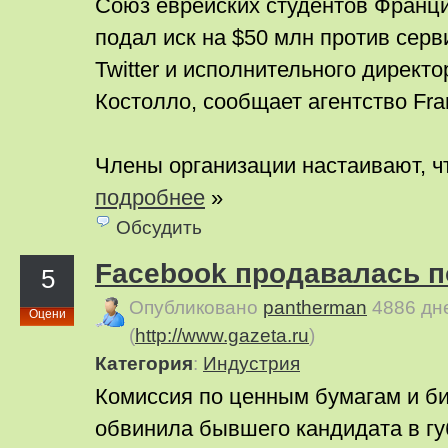
Союз еврейских студентов Франци
подал иск на $50 млн против сер
Twitter и исполнительного директ
Костолло, сообщает агентство Fra
Члены организации настаивают, что 
подробнее
»
Обсудить
Facebook продавалась 
5
Опубликовано
pantherman
4886 дн
Оцени
(
http://www.gazeta.ru
)
Категория
:
Индустрия
Комиссия по ценным бумагам и 
обвинила бывшего кандидата в г