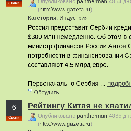
Опубликовано
pantherman
4864 дн
Оцени
(
http://www.gazeta.ru
)
Категория
:
Индустрия
Россия предоставит Сербии кредит
$300 млн немедленно. Об этом в 
министр финансов России Антон С
потребности в финансировании Се
составляют 4,5 млрд евро.
Первоначально Сербия ...
подроб
Обсудить
Рейтингу Китая не хват
6
Опубликовано
pantherman
4865 дн
Оцени
(
http://www.gazeta.ru
)