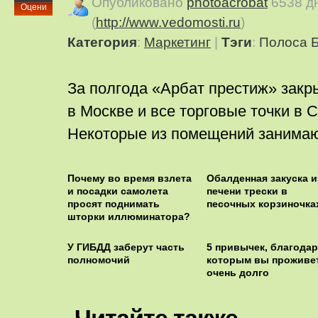
Опубликовано
photoacrobat
6538 д
Оцени
(
http://www.vedomosti.ru
)
Категория
:
Маркетинг
|
Тэги
:
Полоса 
За полгода «Арбат престиж» закры
в Москве и все торговые точки в 
Некоторые из помещений занимаю
Почему во время взлета
Обалденная закуска и
и посадки самолета
печени трески в
просят поднимать
песочных корзиночка
шторки иллюминатора?
У ГИБДД заберут часть
5 привычек, благодар
полномочий
которым вы проживе
очень долго