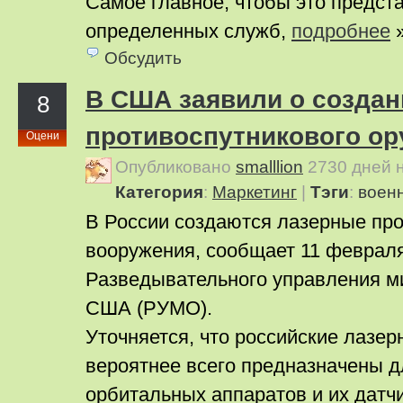
Самое главное, чтобы это предст
определенных служб,
подробнее
Обсудить
В США заявили о создан
8
противоспутникового ор
Оцени
Опубликовано
smalllion
2730 дней 
Категория
:
Маркетинг
|
Тэги
:
воен
В России создаются лазерные пр
вооружения, сообщает 11 феврал
Разведывательного управления м
США (РУМО).
Уточняется, что российские лазе
вероятнее всего предназначены д
орбитальных аппаратов и их датчи