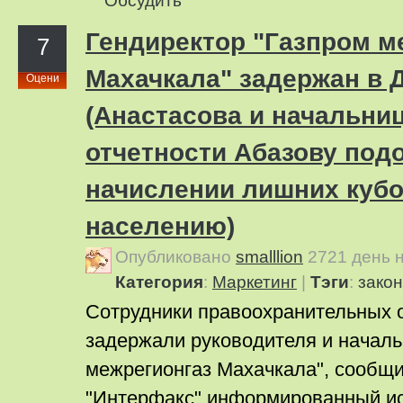
Обсудить
Гендиректор "Газпром м
7
Махачкала" задержан в 
Оцени
(Анастасова и начальни
отчетности Абазову под
начислении лишних кубо
населению)
Опубликовано
smalllion
2721 день 
Категория
:
Маркетинг
|
Тэги
:
закон
Сотрудники правоохранительных о
задержали руководителя и началь
межрегионгаз Махачкала", сообщи
"Интерфакс" информированный ис