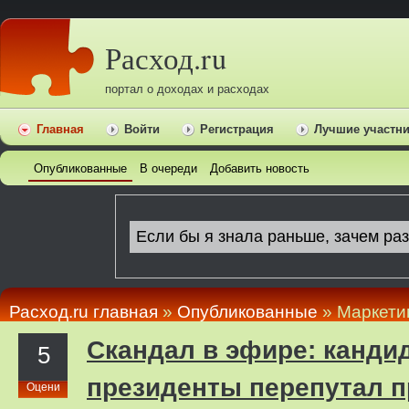
Расход.ru
портал о доходах и расходах
Главная
Войти
Регистрация
Лучшие участн
Опубликованные
В очереди
Добавить новость
Расход.ru главная
»
Опубликованные
» Маркети
Скандал в эфире: кандид
5
президенты перепутал 
Оцени