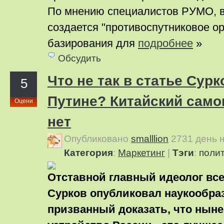
По мнению специалистов РУМО, в
создается "противоспутниковое о
базирования для
подробнее
»
Обсудить
Что не так в статье Сурк
5
Путине? Китайский само
Оцени
нет
Опубликовано
smalllion
2731 день 
Категория
:
Маркетинг
|
Тэги
:
поли
Отставной главный идеолог вс
Сурков опубликовал наукообраз
призванный доказать, что нын