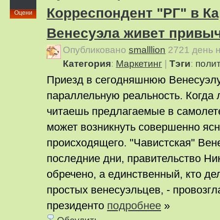
Корреспондент "РГ" в Ка
Оцени
Венесуэла живет привы
Опубликовано
smalllion
2721 день 
Категория
:
Маркетинг
|
Тэги
:
поли
Приезд в сегодняшнюю Венесуэлу
параллельную реальность. Когда 
читаешь предлагаемые в самолете
может возникнуть совершенно ясн
происходящего. "Чавистская" Вен
последние дни, правительство Н
обречено, а единственный, кто дел
простых венесуэльцев, - провозг
президенто
подробнее
»