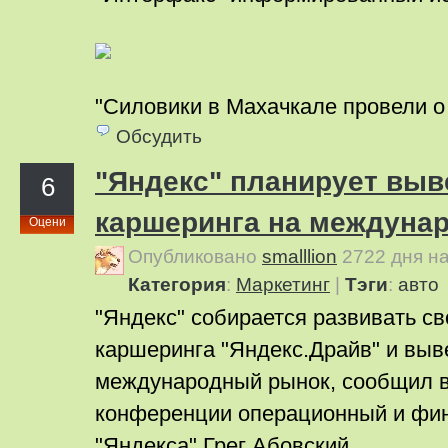
"Силовики в Махачкале провели 
Обсудить
"Яндекс" планирует выв
6
каршеринга на междуна
Оцени
Опубликовано
smalllion
2722 дня н
Категория
:
Маркетинг
|
Тэги
:
авто
"Яндекс" собирается развивать св
каршеринга "Яндекс.Драйв" и выве
международный рынок, сообщил в
конференции операционный и фи
"Яндекса" Грег Абовский.