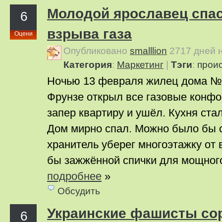
Молодой ярославец спас
6
взрыва газа
Оцени
Опубликовано
smalllion
2717 дней 
Категория
:
Маркетинг
|
Тэги
:
прои
Ночью 13 февраля жилец дома № 
Фрунзе открыл все газовые конфо
запер квартиру и ушёл. Кухня ста
Дом мирно спал. Можно было бы ск
хранитель уберег многоэтажку от 
бы зажжённой спички для мощного
подробнее
»
Обсудить
Украинские фашисты со
6