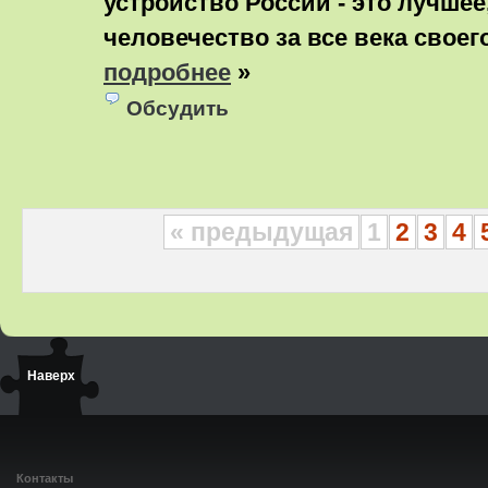
устройство России - это лучшее
человечество за все века своег
подробнее
»
Обсудить
« предыдущая
1
2
3
4
Наверх
Контакты