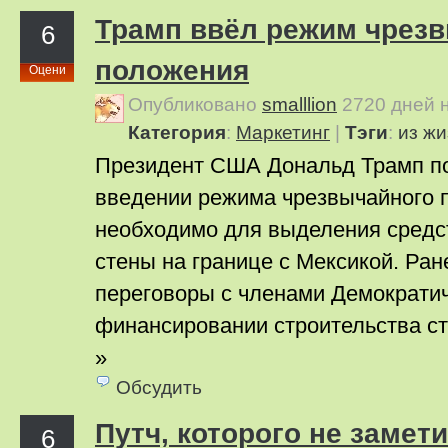
Трамп ввёл режим чрез
6
положения
Оцени
Опубликовано
smalllion
2720 дней 
Категория
:
Маркетинг
|
Тэги
:
из жи
Президент США Дональд Трамп по
введении режима чрезвычайного 
необходимо для выделения средст
стены на границе с Мексикой. Ран
переговоры с членами Демократи
финансировании строительства ст
»
Обсудить
Путч, которого не замет
6