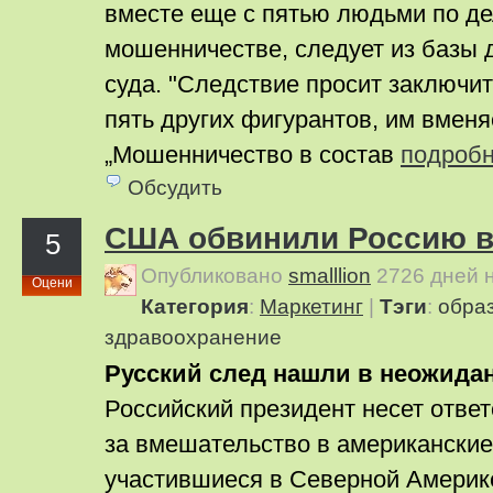
вместе еще с пятью людьми по де
мошенничестве, следует из базы
суда. "Следствие просит заключит
пять других фигурантов, им вменя
„Мошенничество в состав
подроб
Обсудить
США обвинили Россию в
5
Опубликовано
smalllion
2726 дней 
Оцени
Категория
:
Маркетинг
|
Тэги
:
обра
здравоохранение
Русский след нашли в неожида
Российский президент несет ответ
за вмешательство в американские
участившиеся в Северной Америк