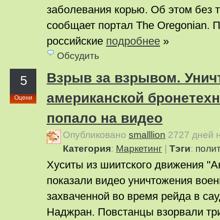
заболевания корью. Об этом без 
сообщает портал The Oregonian. 
российские
подробнее
»
Обсудить
Взрыв за взрывом. Унич
5
американской бронетехн
Оцени
попало на видео
Опубликовано
smalllion
2727 дней 
Категория
:
Маркетинг
|
Тэги
:
поли
Хуситы из шиитского движения "А
показали видео уничтожения воен
захваченной во время рейда в са
Наджран. Повстанцы взорвали т