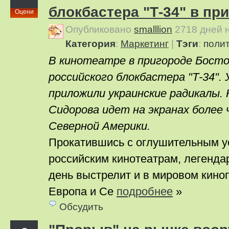
блокбастера "Т-34" в пр
Оцени
Опубликовано
smalllion
2718 дней 
Категория
:
Маркетинг
|
Тэги
:
поли
В кинотеатре в пригороде Босто
российского блокбастера "Т-34". 
приложили украинские радикалы.
Сидорова идет на экранах более 
Северной Америки.
Прокатившись с оглушительным у
российским кинотеатрам, легендар
день выстрелит и в мировом кино
Европа и Се
подробнее
»
Обсудить