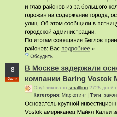
и глав районов из-за большого ко
горожан на содержание города, о
улиц. Об этом сообщили в пятниц
городской администрации.
По итогам совещания Беглов прин
районов: Вас
подробнее
»
Обсудить
В Москве задержали осн
8
компании Baring Vostok
Оцени
Опубликовано
smalllion
2725 дней 
Категория
:
Маркетинг
|
Тэги
:
закон
Основатель крупной инвестиционн
Vostok американец Майкл Калви 