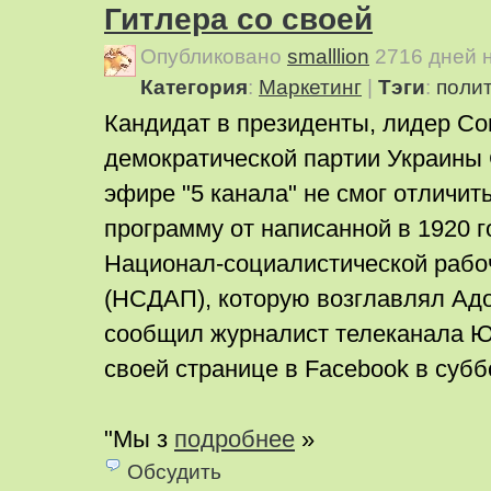
Гитлера со своей
Опубликовано
smalllion
2716 дней 
Категория
:
Маркетинг
|
Тэги
:
поли
Кандидат в президенты, лидер Со
демократической партии Украины 
эфире "5 канала" не смог отличи
программу от написанной в 1920 
Национал-социалистической рабо
(НСДАП), которую возглавлял Ад
сообщил журналист телеканала Ю
своей странице в Facebook в субб
"Мы з
подробнее
»
Обсудить