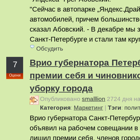
"Сейчас в автопарке „Яндекс.Драй
автомобилей, причем большинство 
сказал Абовский. - В декабре мы 
Санкт-Петербурге и стали там кр
Обсудить
Врио губернатора Петер
7
премии себя и чиновник
Оцени
уборку города
Опубликовано
smalllion
2724 дня н
Категория
:
Маркетинг
|
Тэги
:
поли
Врио губернатора Санкт-Петербур
объявил на рабочем совещании в 
лишил премии себя, членов город