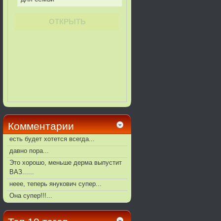
Комментарии
есть будет хотется всегда...
давно пора...
Это хорошо, меньше дерма выпустит
ВАЗ......
неее, теперь янукович супер...
Она супер!!!...