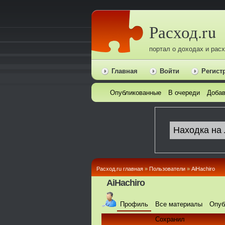
Расход.ru
портал о доходах и рас
Главная
Войти
Регист
Опубликованные
В очереди
Добав
Расход.ru главная
»
Пользователи
»
AiHachiro
AiHachiro
Профиль
Все материалы
Опуб
Сохранил