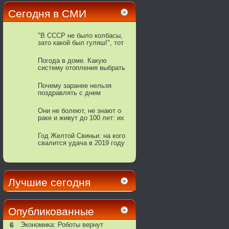
Сегодня в СМИ
"В СССР не было колбасы,
зато какой был гуляш!", тот
самый рецепт
Погода в доме. Какую
систему отопления выбрать
для дачи
Почему заранее нельзя
поздравлять с днем
рождения?
Они не болеют, не знают о
раке и живут до 100 лет: их
секрет раскрыт
Год Желтой Свиньи: на кого
свалится удача в 2019 году
Лучшие сегодня
Опубликованные
6
Экономика: Роботы вернут