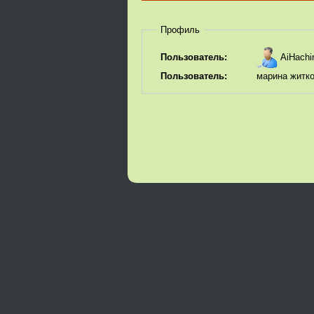
Профиль
AiHachi
Пользователь:
Пользователь:
марина житк