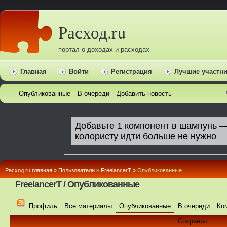
Расход.ru
портал о доходах и расходах
Главная
Войти
Регистрация
Лучшие участн
Опубликованные
В очереди
Добавить новость
Расход.ru главная
»
Пользователи
»
FreelancerT
» Опубликованные
FreelancerT / Опубликованные
Профиль
Все материалы
Опубликованные
В очереди
Ко
Сохранил