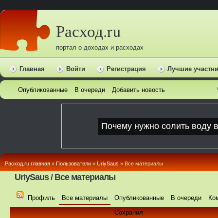
Расход.ru
портал о доходах и расходах
Главная
Войти
Регистрация
Лучшие участн
Опубликованные
В очереди
Добавить новость
Расход.ru главная
»
Пользователи
»
UriySaus
» Все материалы
UriySaus / Все материалы
Профиль
Все материалы
Опубликованные
В очереди
Ко
Сохранил