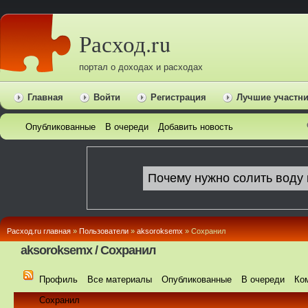
Расход.ru
портал о доходах и расходах
Главная
Войти
Регистрация
Лучшие участн
Опубликованные
В очереди
Добавить новость
Расход.ru главная
»
Пользователи
»
aksoroksemx
» Сохранил
aksoroksemx / Сохранил
Профиль
Все материалы
Опубликованные
В очереди
Ко
Сохранил