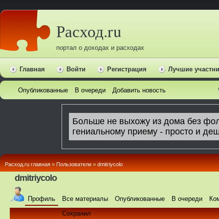
Расход.ru
портал о доходах и расходах
Главная
Войти
Регистрация
Лучшие участн
Опубликованные
В очереди
Добавить новость
Расход.ru главная
»
Пользователи
»
dmitriycolo
dmitriycolo
Профиль
Все материалы
Опубликованные
В очереди
Ко
Сохранил