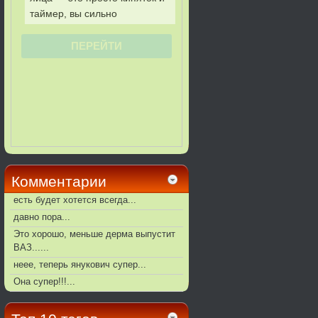
Комментарии
есть будет хотется всегда...
давно пора...
Это хорошо, меньше дерма выпустит
ВАЗ......
неее, теперь янукович супер...
Она супер!!!...