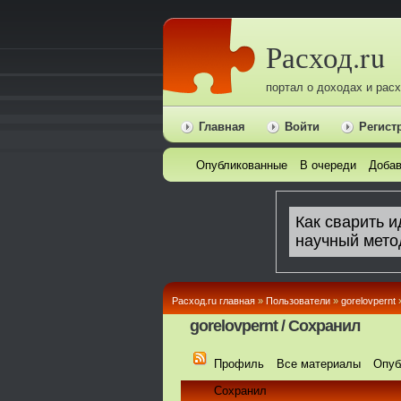
Расход.ru
портал о доходах и рас
Главная
Войти
Регист
Опубликованные
В очереди
Добав
Расход.ru главная
»
Пользователи
»
gorelovpernt
gorelovpernt / Сохранил
Профиль
Все материалы
Опуб
Сохранил