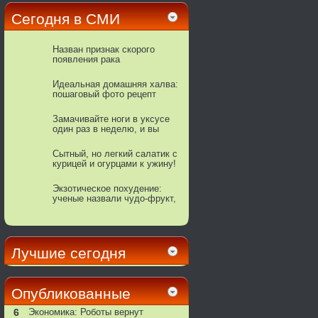
Сегодня в СМИ
Назван признак скорого
появления рака
Идеальная домашняя халва:
пошаговый фото рецепт
Замачивайте ноги в уксусе
один раз в неделю, и вы
увидите, как исчезнут все
ваши болезни
Сытный, но легкий салатик с
курицей и огурцами к ужину!
Экзотическое похудение:
ученые назвали чудо-фрукт,
помогающий похудеть без
усилий
Лучшие сегодня
Опубликованные
6
Экономика: Роботы вернут