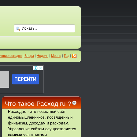
чшие сегодня
|
Вчера
|
Неделя
|
Месяц
|
Год
|
Что такое Расход.ru ?
Расход.ru - это новостной сайт
единомышленников, посвященный
финансам, доходам и расходам.
Управление сайтом осуществляется
самими участниками