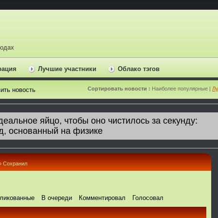
ходах
рация
Лучшие участники
Облако тэгов
Сортировать новости :
Наиболее популярные |
Лу
ить новость
» Сохранил
ликованные
В очереди
Комментировал
Голосовал