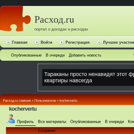
Расход.ru
портал о доходах и расходах
Главная
Войти
Регистрация
Лучшие участн
Опубликованные
В очереди
Добавить новость
Расход.ru главная
»
Пользователи
»
kochervertu
kochervertu
Профиль
Все материалы
Опубликованные
В очереди
Ко
Сохранил