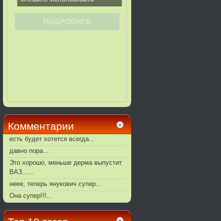
Комментарии
есть будет хотется всегда...
давно пора...
Это хорошо, меньше дерма выпустит
ВАЗ......
неее, теперь янукович супер...
Она супер!!!...