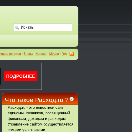
чшие сегодня
|
Вчера
|
Неделя
|
Месяц
|
Год
|
Что такое Расход.ru ?
Расход.ru - это новостной сайт
единомышленников, посвященный
финансам, доходам и расходам.
Управление сайтом осуществляется
самими участниками