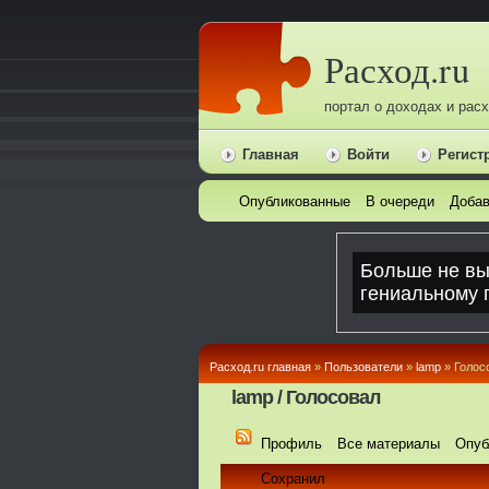
Расход.ru
портал о доходах и рас
Главная
Войти
Регист
Опубликованные
В очереди
Добав
Расход.ru главная
»
Пользователи
»
lamp
» Голос
lamp / Голосовал
Профиль
Все материалы
Опуб
Сохранил