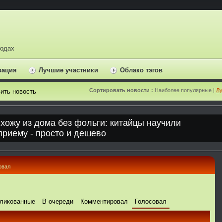
ходах
рация
Лучшие участники
Облако тэгов
Сортировать новости :
Наиболее популярные |
Лу
ить новость
овал
ликованные
В очереди
Комментировал
Голосовал