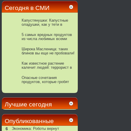
Сегодня в СМИ
Капустянушки: Капустные
оладушки, как у тети в
Минске
5 самых вредных продуктов
из числа любимых всеми
Широка Масленица: таких
блинов вы еще не пробовали!
Как известное растение
калечит людей: террорист в
горшке
Опасные сочетания
продуктов, которые гробят
ваше здоровье
Лучшие сегодня
Опубликованные
6
Экономика: Роботы вернут