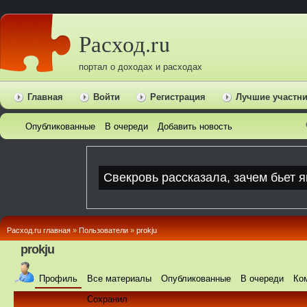
Расход.ru
портал о доходах и расходах
Главная
Войти
Регистрация
Лучшие участн
Опубликованные
В очереди
Добавить новость
Расход.ru главная
»
Пользователи
»
prokju
prokju
Профиль
Все материалы
Опубликованные
В очереди
Ко
Сохранил