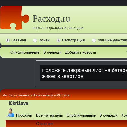
Расход.ru
портал о доходах и расходах
Главная
Войти
Регистрация
Лучшие участн
Опубликованные
В очереди
Добавить новость
Расход.ru главная
»
Пользователи
»
t0krl1ava
t0krl1ava
Профиль
Все материалы
Опубликованные
В очереди
Ко
Сохранил